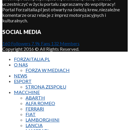
uczestniczyć w życiu portalu zapraszamy do współpracy!
Portal ForzaItalia.pl jest otwarty na świeżą krew, niezależne
komentarze oraz relacje z imprez motoryzacyjnych i
kulturalnych.
SOCIAL MEDIA
160
Followers
7.9k
Fans
132
Members
Copyright 2016 © All Rights Reserved.
FORZAITALIA.PL
O NAS
FORZA W MEDIACH
NEWS
ESPORT
STRONA ZESPOŁU
MACCHINE
ABARTH
ALFA ROMEO
FERRARI
FIAT
LAMBORGHINI
LANCIA