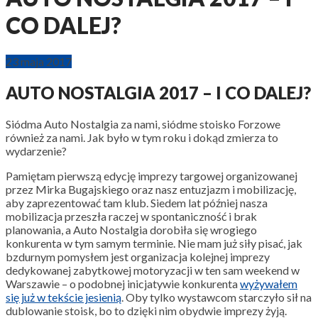
CO DALEJ?
23 maja 2017
AUTO NOSTALGIA 2017 – I CO DALEJ?
Siódma Auto Nostalgia za nami, siódme stoisko Forzowe
również za nami. Jak było w tym roku i dokąd zmierza to
wydarzenie?
Pamiętam pierwszą edycję imprezy targowej organizowanej
przez Mirka Bugajskiego oraz nasz entuzjazm i mobilizację,
aby zaprezentować tam klub. Siedem lat później nasza
mobilizacja przeszła raczej w spontaniczność i brak
planowania, a Auto Nostalgia dorobiła się wrogiego
konkurenta w tym samym terminie. Nie mam już siły pisać, jak
bzdurnym pomysłem jest organizacja kolejnej imprezy
dedykowanej zabytkowej motoryzacji w ten sam weekend w
Warszawie – o podobnej inicjatywie konkurenta
wyżywałem
się już w tekście jesienią
. Oby tylko wystawcom starczyło sił na
dublowanie stoisk, bo to dzięki nim obydwie imprezy żyją.