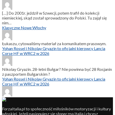
[…] Do 2001r. jeździł w Szwecji, potem trafił do kolekcji
niemieckiej, skąd został sprowadzony do Polski. Tu zajął się
nim…
Klasyczne Nowe Włochy
Łukaszu, cytowaliśmy materiał za komunikatem prasowym.
Yohan Rossel i Nikolay Gryazin to oficjalni kierowcy Lancia
Corse HF w WRC2 w 2026
Nikolay Gryazin. 28-letni Bułgar? Nie powinna być 28 Rosjanin
z paszportem Bułgarskim ?
Yohan Rossel i Nikolay Gryazin to oficjalni kierowcy Lancia
Corse HF w WRC2 w 2026
ForzaItalia.pl to społeczność miłośników motoryzacji i kultury
włoskiej. Jeżeli pasjonujesz się słoneczną Italią i chcesz