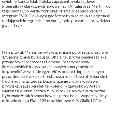
świetnie. Lancia Klub Polska zaprezentowała rajdowe
Integralki w klasycznych malowaniach Alitalia oraz Martini, do
tego cudną Evo Verde York oraz Prismę przebudowaną na
Integrale EVO. Ciekawym gadżetem była ścianka ze zdjęciami
rajdujących Integralek – można się było poczuć jak prawdziwa
gwiazda 🙂
Hale przy ul. Marsa nie były wypełnione po brzegi, właściwie
1/3 jednej z nich była pusta. Oficjalne i profesjonalne stoiska
przygotował Mercedes i Porsche. Poza tym spora
liczba polskich klasyków, ciekawych amerykańskich
krążowników, włoskie egzotyki w postaci dopieszczonych
przez detailerów Ferrari Testarossa oraz Maserati Khamsin i
trochę aut na sprzedaż. Duże wrażenie zrobiła wystawa
brytyjskich aut i perełek tej kolekcji – zjawiskowy Aston
Martin DB6 oraz Bentley z 1936 roku. Ciekawe auta można
było znaleźć także zaparkowane przed halą – wypatrzyliśmy
m.in. włoskiego Fiata 125 oraz klubowe Alfy Giulię i GTV.