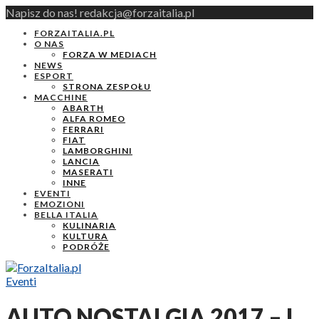
Napisz do nas! redakcja@forzaitalia.pl
FORZAITALIA.PL
O NAS
FORZA W MEDIACH
NEWS
ESPORT
STRONA ZESPOŁU
MACCHINE
ABARTH
ALFA ROMEO
FERRARI
FIAT
LAMBORGHINI
LANCIA
MASERATI
INNE
EVENTI
EMOZIONI
BELLA ITALIA
KULINARIA
KULTURA
PODRÓŻE
Eventi
AUTO NOSTALGIA 2017 – I