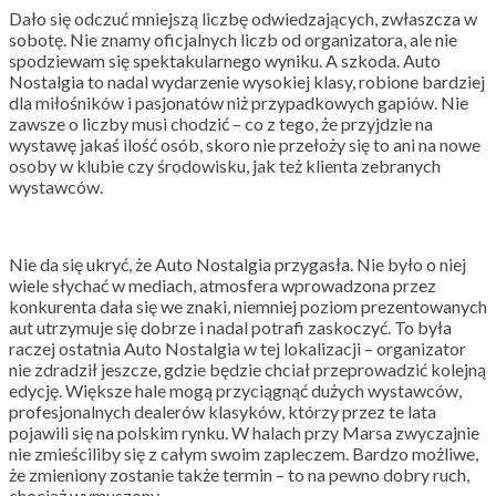
Dało się odczuć mniejszą liczbę odwiedzających, zwłaszcza w
sobotę. Nie znamy oficjalnych liczb od organizatora, ale nie
spodziewam się spektakularnego wyniku. A szkoda. Auto
Nostalgia to nadal wydarzenie wysokiej klasy, robione bardziej
dla miłośników i pasjonatów niż przypadkowych gapiów. Nie
zawsze o liczby musi chodzić – co z tego, że przyjdzie na
wystawę jakaś ilość osób, skoro nie przełoży się to ani na nowe
osoby w klubie czy środowisku, jak też klienta zebranych
wystawców.
Nie da się ukryć, że Auto Nostalgia przygasła. Nie było o niej
wiele słychać w mediach, atmosfera wprowadzona przez
konkurenta dała się we znaki, niemniej poziom prezentowanych
aut utrzymuje się dobrze i nadal potrafi zaskoczyć. To była
raczej ostatnia Auto Nostalgia w tej lokalizacji – organizator
nie zdradził jeszcze, gdzie będzie chciał przeprowadzić kolejną
edycję. Większe hale mogą przyciągnąć dużych wystawców,
profesjonalnych dealerów klasyków, którzy przez te lata
pojawili się na polskim rynku. W halach przy Marsa zwyczajnie
nie zmieściliby się z całym swoim zapleczem. Bardzo możliwe,
że zmieniony zostanie także termin – to na pewno dobry ruch,
chociaż wymuszony.