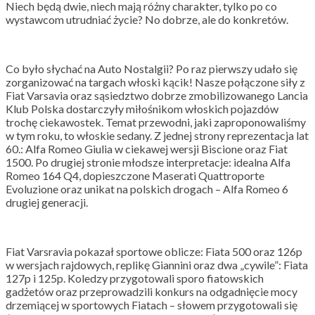
Niech będą dwie, niech mają różny charakter, tylko po co
wystawcom utrudniać życie? No dobrze, ale do konkretów.
Co było słychać na Auto Nostalgii? Po raz pierwszy udało się
zorganizować na targach włoski kącik! Nasze połączone siły z
Fiat Varsavia oraz sąsiedztwo dobrze zmobilizowanego Lancia
Klub Polska dostarczyły miłośnikom włoskich pojazdów
trochę ciekawostek. Temat przewodni, jaki zaproponowaliśmy
w tym roku, to włoskie sedany. Z jednej strony reprezentacja lat
60.: Alfa Romeo Giulia w ciekawej wersji Biscione oraz Fiat
1500. Po drugiej stronie młodsze interpretacje: idealna Alfa
Romeo 164 Q4, dopieszczone Maserati Quattroporte
Evoluzione oraz unikat na polskich drogach – Alfa Romeo 6
drugiej generacji.
Fiat Varsravia pokazał sportowe oblicze: Fiata 500 oraz 126p
w wersjach rajdowych, replikę Giannini oraz dwa „cywile”: Fiata
127p i 125p. Koledzy przygotowali sporo fiatowskich
gadżetów oraz przeprowadzili konkurs na odgadnięcie mocy
drzemiącej w sportowych Fiatach – słowem przygotowali się