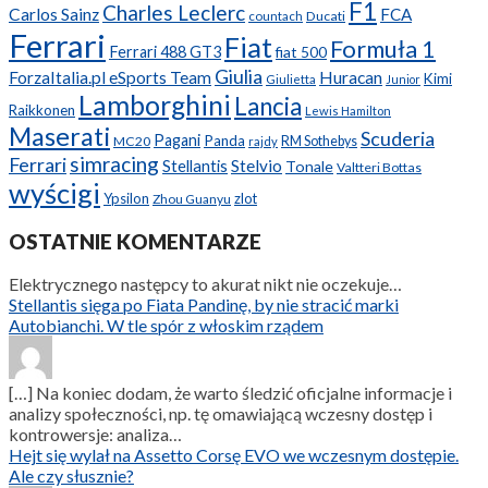
F1
Charles Leclerc
Carlos Sainz
FCA
Ducati
countach
Ferrari
Fiat
Formuła 1
Ferrari 488 GT3
fiat 500
Giulia
ForzaItalia.pl eSports Team
Huracan
Kimi
Giulietta
Junior
Lamborghini
Lancia
Raikkonen
Lewis Hamilton
Maserati
Scuderia
Pagani
Panda
MC20
RM Sothebys
rajdy
simracing
Ferrari
Stellantis
Stelvio
Tonale
Valtteri Bottas
wyścigi
Ypsilon
zlot
Zhou Guanyu
OSTATNIE KOMENTARZE
Elektrycznego następcy to akurat nikt nie oczekuje…
Stellantis sięga po Fiata Pandinę, by nie stracić marki
Autobianchi. W tle spór z włoskim rządem
[…] Na koniec dodam, że warto śledzić oficjalne informacje i
analizy społeczności, np. tę omawiającą wczesny dostęp i
kontrowersje: analiza…
Hejt się wylał na Assetto Corsę EVO we wczesnym dostępie.
Ale czy słusznie?