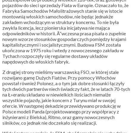
pojazdów do sieci sprzedaży Fiata w Europie. Oznaczało to, że
Fabryka Samochodów Małolitrażowych stanie się w istocie
montownią włoskich samochodów, nie będąc jednakże
zakładem wchodzącym w struktury koncernu. To nie była
zwykła licencja, lecz pionierska inicjatywa nie mająca
odpowiedników w historii. Ã“wczesna prasa pisała o zupełnie
nowym wzorze stosunków gospodarczych pomiędzy krajami
kapitalistycznymi i socjalistycznymi. Budowa FSM została
ukończona w 1975 roku i wtedy z nowoczesnego zakładu w
Tychach rozpoczęły się regularne dostawy układów
napędowych do włoskich fabryk.
Z drugiej strony mieliśmy warszawską FSO, w której stale
rozwijano gamę Dużych Fiatów. Przy pomocy Włochów
powstał również Polonez, a o tym jak dobre stosunki łączyły
tych dwóch partnerów niech świadczy fakt, że w latach 70-tych
na Ł»eraniu składano w niewielkich ilościach niemalże
wszystkie pojazdy, jakie koncern z Turynu miał w swojej
ofercie. W następnej dekadzie przewidywano produkcję w
Polsce modeli Panda (projektowanego przy współpracy z
inżynierami z Bielska), Ritmo, oraz gamy nowoczesnych
silników, co jednak nie doczekało się realizacji.