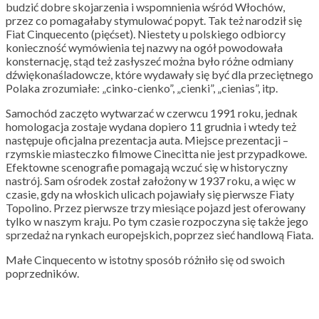
budzić dobre skojarzenia i wspomnienia wśród Włochów,
przez co pomagałaby stymulować popyt. Tak też narodził się
Fiat Cinquecento (pięćset). Niestety u polskiego odbiorcy
konieczność wymówienia tej nazwy na ogół powodowała
konsternację, stąd też zasłyszeć można było różne odmiany
dźwiękonaśladowcze, które wydawały się być dla przeciętnego
Polaka zrozumiałe: „cinko-cienko”, „cienki”, „cienias”, itp.
Samochód zaczęto wytwarzać w czerwcu 1991 roku, jednak
homologacja zostaje wydana dopiero 11 grudnia i wtedy też
następuje oficjalna prezentacja auta. Miejsce prezentacji –
rzymskie miasteczko filmowe Cinecitta nie jest przypadkowe.
Efektowne scenografie pomagają wczuć się w historyczny
nastrój. Sam ośrodek został założony w 1937 roku, a więc w
czasie, gdy na włoskich ulicach pojawiały się pierwsze Fiaty
Topolino. Przez pierwsze trzy miesiące pojazd jest oferowany
tylko w naszym kraju. Po tym czasie rozpoczyna się także jego
sprzedaż na rynkach europejskich, poprzez sieć handlową Fiata.
Małe Cinquecento w istotny sposób różniło się od swoich
poprzedników.