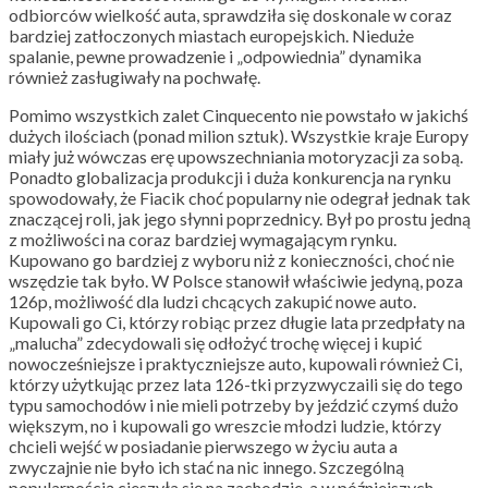
odbiorców wielkość auta, sprawdziła się doskonale w coraz
bardziej zatłoczonych miastach europejskich. Nieduże
spalanie, pewne prowadzenie i „odpowiednia” dynamika
również zasługiwały na pochwałę.
Pomimo wszystkich zalet Cinquecento nie powstało w jakichś
dużych ilościach (ponad milion sztuk). Wszystkie kraje Europy
miały już wówczas erę upowszechniania motoryzacji za sobą.
Ponadto globalizacja produkcji i duża konkurencja na rynku
spowodowały, że Fiacik choć popularny nie odegrał jednak tak
znaczącej roli, jak jego słynni poprzednicy. Był po prostu jedną
z możliwości na coraz bardziej wymagającym rynku.
Kupowano go bardziej z wyboru niż z konieczności, choć nie
wszędzie tak było. W Polsce stanowił właściwie jedyną, poza
126p, możliwość dla ludzi chcących zakupić nowe auto.
Kupowali go Ci, którzy robiąc przez długie lata przedpłaty na
„malucha” zdecydowali się odłożyć trochę więcej i kupić
nowocześniejsze i praktyczniejsze auto, kupowali również Ci,
którzy użytkując przez lata 126-tki przyzwyczaili się do tego
typu samochodów i nie mieli potrzeby by jeździć czymś dużo
większym, no i kupowali go wreszcie młodzi ludzie, którzy
chcieli wejść w posiadanie pierwszego w życiu auta a
zwyczajnie nie było ich stać na nic innego. Szczególną
popularnością cieszyła się na zachodzie, a w późniejszych