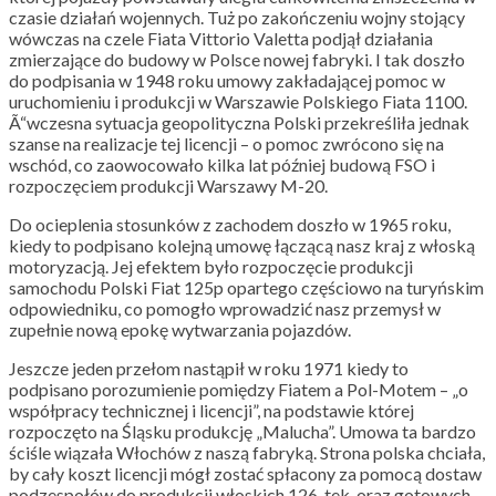
czasie działań wojennych. Tuż po zakończeniu wojny stojący
wówczas na czele Fiata Vittorio Valetta podjął działania
zmierzające do budowy w Polsce nowej fabryki. I tak doszło
do podpisania w 1948 roku umowy zakładającej pomoc w
uruchomieniu i produkcji w Warszawie Polskiego Fiata 1100.
Ã“wczesna sytuacja geopolityczna Polski przekreśliła jednak
szanse na realizacje tej licencji – o pomoc zwrócono się na
wschód, co zaowocowało kilka lat później budową FSO i
rozpoczęciem produkcji Warszawy M-20.
Do ocieplenia stosunków z zachodem doszło w 1965 roku,
kiedy to podpisano kolejną umowę łączącą nasz kraj z włoską
motoryzacją. Jej efektem było rozpoczęcie produkcji
samochodu Polski Fiat 125p opartego częściowo na turyńskim
odpowiedniku, co pomogło wprowadzić nasz przemysł w
zupełnie nową epokę wytwarzania pojazdów.
Jeszcze jeden przełom nastąpił w roku 1971 kiedy to
podpisano porozumienie pomiędzy Fiatem a Pol-Motem – „o
współpracy technicznej i licencji”, na podstawie której
rozpoczęto na Śląsku produkcję „Malucha”. Umowa ta bardzo
ściśle wiązała Włochów z naszą fabryką. Strona polska chciała,
by cały koszt licencji mógł zostać spłacony za pomocą dostaw
podzespołów do produkcji włoskich 126-tek, oraz gotowych