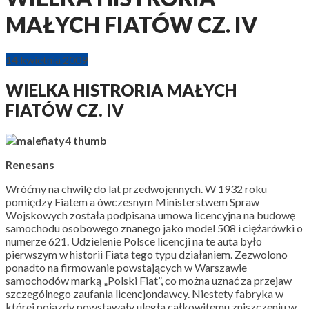
MAŁYCH FIATÓW CZ. IV
14 kwietnia 2009
WIELKA HISTRORIA MAŁYCH
FIATÓW CZ. IV
Renesans
Wróćmy na chwilę do lat przedwojennych. W 1932 roku
pomiędzy Fiatem a ówczesnym Ministerstwem Spraw
Wojskowych została podpisana umowa licencyjna na budowę
samochodu osobowego znanego jako model 508 i ciężarówki o
numerze 621. Udzielenie Polsce licencji na te auta było
pierwszym w historii Fiata tego typu działaniem. Zezwolono
ponadto na firmowanie powstających w Warszawie
samochodów marką „Polski Fiat”, co można uznać za przejaw
szczególnego zaufania licencjondawcy. Niestety fabryka w
której pojazdy powstawały uległa całkowitemu zniszczeniu w