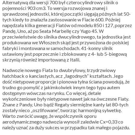
Alternatywą dla wersji 700 był czterocylindrowy silnik o
pojemności 903 cm3. To wersja rozwojowa znanej i
sprawdzonej jednostki, której początki sięgają późnych lat 50-
tych kiedy to znalazła zastosowanie w Fiacie 600. Później
napędzała kilka generacji Fiatów od modelu 850 i 127, poprzez
Pandę, Uno, aż po Seata Marbellę czy Yugo 45. W
przeciwieństwie do silnika dwucylindrowego, ta jednostka jest
produkowana we Włoszech skąd jest przywożona do polskiej
fabryki i montowana w samochodach. 41-konny silnik
ustawiony jest poprzecznie i zblokowany z 4- lub 5-biegową
skrzynią również importowaną z Italii.
Nadwozie nowego Fiata to dwubryłowy, trzydrzwiowy
hatchback o kanciastych, acz „łagodnych” kształtach. Jego
dość nietypowe proporcje i pionowa tylna ściana powodują, że
trudno go pomylić z jakimkolwiek innym tego typu autem
dostępnym wówczas na rynku. Co więcej, detale
wykończeniowe były nietypowe nawet jak na ówczesne Fiaty.
Znane z Pandy, Uno bądź Regaty siermiężne kanty lat 80-tych
zostały nieco „oszlifowane”, tworząc harmonijną sylwetkę.
Warto zwrócić uwagę, że współczynnik oporu
aerodynamicznego nadwozia wynosił zaledwie Cx=0,33 co
należy uznać za duży sukces w przypadku tak małego pojazdu.