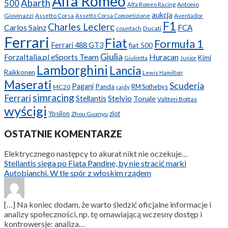
Alfa Romeo
Abarth
500
Antonio
Alfa Romeo Racing
aukcja
Giovinazzi
Assetto Corsa
Assetto Corsa Competizione
Aventador
F1
Charles Leclerc
Carlos Sainz
FCA
Ducati
countach
Ferrari
Fiat
Formuła 1
Ferrari 488 GT3
fiat 500
Giulia
ForzaItalia.pl eSports Team
Huracan
Kimi
Giulietta
Junior
Lamborghini
Lancia
Raikkonen
Lewis Hamilton
Maserati
Scuderia
Pagani
Panda
RM Sothebys
MC20
rajdy
simracing
Ferrari
Stellantis
Stelvio
Tonale
Valtteri Bottas
wyścigi
Ypsilon
zlot
Zhou Guanyu
OSTATNIE KOMENTARZE
Elektrycznego następcy to akurat nikt nie oczekuje…
Stellantis sięga po Fiata Pandinę, by nie stracić marki
Autobianchi. W tle spór z włoskim rządem
[…] Na koniec dodam, że warto śledzić oficjalne informacje i
analizy społeczności, np. tę omawiającą wczesny dostęp i
kontrowersje: analiza…