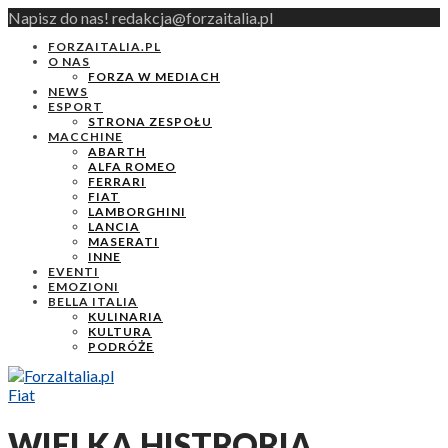
Napisz do nas! redakcja@forzaitalia.pl
FORZAITALIA.PL
O NAS
FORZA W MEDIACH
NEWS
ESPORT
STRONA ZESPOŁU
MACCHINE
ABARTH
ALFA ROMEO
FERRARI
FIAT
LAMBORGHINI
LANCIA
MASERATI
INNE
EVENTI
EMOZIONI
BELLA ITALIA
KULINARIA
KULTURA
PODRÓŻE
Fiat
WIELKA HISTRORIA