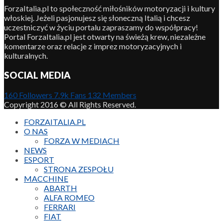
ForzaItalia.pl to społeczność miłośników motoryzacji i kultury
włoskiej. Jeżeli pasjonujesz się słoneczną Italią i chcesz
uczestniczyć w życiu portalu zapraszamy do współpracy!
Portal ForzaItalia.pl jest otwarty na świeżą krew, niezależne
komentarze oraz relacje z imprez motoryzacyjnych i
kulturalnych.
SOCIAL MEDIA
160
Followers
7.9k
Fans
132
Members
Copyright 2016 © All Rights Reserved.
FORZAITALIA.PL
O NAS
FORZA W MEDIACH
NEWS
ESPORT
STRONA ZESPOŁU
MACCHINE
ABARTH
ALFA ROMEO
FERRARI
FIAT