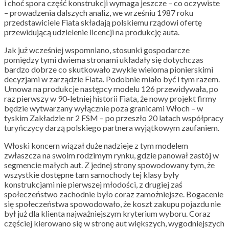
i choć spora część konstrukcji wymaga jeszcze – co oczywiste
– prowadzenia dalszych analiz, we wrześniu 1987 roku
przedstawiciele Fiata składają polskiemu rządowi ofertę
przewidującą udzielenie licencji na produkcję auta.
Jak już wcześniej wspomniano, stosunki gospodarcze
pomiędzy tymi dwiema stronami układały się dotychczas
bardzo dobrze co skutkowało zwykle wieloma pionierskimi
decyzjami w zarządzie Fiata. Podobnie miało być i tym razem.
Umowa na produkcje następcy modelu 126 przewidywała, po
raz pierwszy w 90-letniej historii Fiata, że nowy projekt firmy
będzie wytwarzany wyłącznie poza granicami Włoch – w
tyskim Zakładzie nr 2 FSM – po przeszło 20 latach współpracy
turyńczycy darzą polskiego partnera wyjątkowym zaufaniem.
Włoski koncern wiązał duże nadzieje z tym modelem
zwłaszcza na swoim rodzimym rynku, gdzie panował zastój w
segmencie małych aut. Z jednej strony spowodowany tym, że
wszystkie dostępne tam samochody tej klasy były
konstrukcjami nie pierwszej młodości, z drugiej zaś
społeczeństwo zachodnie było coraz zamożniejsze. Bogacenie
się społeczeństwa spowodowało, że koszt zakupu pojazdu nie
był już dla klienta najważniejszym kryterium wyboru. Coraz
częściej kierowano się w stronę aut większych, wygodniejszych