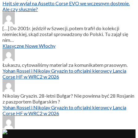
Hejt się wylał na Assetto Corsę EVO we wczesnym dostępie.
Ale czy słusznie?
[…] Do 2001r. jeździł w Szwecji, potem trafił do kolekcji
niemieckiej, skąd został sprowadzony do Polski. Tu zajął się
nim…
Klasyczne Nowe Włochy
Łukaszu, cytowaliśmy materiał za komunikatem prasowym.
Yohan Rossel i Nikolay Gryazin to oficjalni kierowcy Lancia
Corse HF w WRC2 w 2026
Nikolay Gryazin. 28-letni Bułgar? Nie powinna być 28 Rosjanin
z paszportem Bułgarskim ?
Yohan Rossel i Nikolay Gryazin to oficjalni kierowcy Lancia
Corse HF w WRC2 w 2026