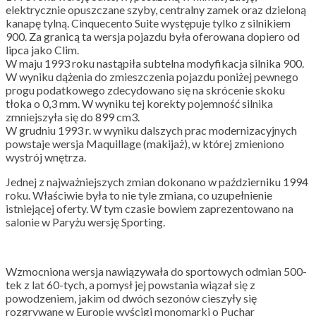
elektrycznie opuszczane szyby, centralny zamek oraz dzieloną
kanapę tylną. Cinquecento Suite występuje tylko z silnikiem
900. Za granicą ta wersja pojazdu była oferowana dopiero od
lipca jako Clim.
W maju 1993 roku nastąpiła subtelna modyfikacja silnika 900.
W wyniku dążenia do zmieszczenia pojazdu poniżej pewnego
progu podatkowego zdecydowano się na skrócenie skoku
tłoka o 0,3 mm. W wyniku tej korekty pojemność silnika
zmniejszyła się do 899 cm3.
W grudniu 1993 r. w wyniku dalszych prac modernizacyjnych
powstaje wersja Maquillage (makijaż), w której zmieniono
wystrój wnętrza.
Jednej z najważniejszych zmian dokonano w październiku 1994
roku. Właściwie była to nie tyle zmiana, co uzupełnienie
istniejącej oferty. W tym czasie bowiem zaprezentowano na
salonie w Paryżu wersję Sporting.
Wzmocniona wersja nawiązywała do sportowych odmian 500-
tek z lat 60-tych, a pomysł jej powstania wiązał się z
powodzeniem, jakim od dwóch sezonów cieszyły się
rozgrywane w Europie wyścigi monomarki o Puchar