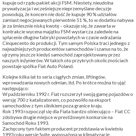
kupuje od rządu pakiet akcji FSM. Niestety, nieudolna
prywatyzacja i wcześniejsze nieprzemyślane decyzje
powodują, że koncern nie dość że kupuje 90 % udziałów
zamiast negocjowanych pierwotnie 51 %, to w dodatku nabywa
je za śmiesznie niską kwotę – okazuje się, że zawarta w
kontrakcie wycena majątku FSM wystarcza zaledwie na
spłacenie długów fabryki powstałych w czasie wdrażania
Cinquecento do produkcji. Tym samym Polska traci jednego z
najważniejszych producentów samochodów i szanse na to, że
ujrzymy jeszcze kiedyś samochód zaprojektowany przez
naszych inżynierów. W takich oto przykrych okolicznościach
powstaje spółka Fiat Auto Poland.
Kolejne kilka lat to seria ciągłych zmian, liftingów,
wprowadzania nowych odmian, itd. Po krótce można to ująć
następująco:
W październiku 1992 r. Fiat rozszerzył swoją gamę pojazdów o
wersję 700 z katalizatorem, co pozwoliło na eksport
samochodów z tym silnikiem poza granice kraju.
Rok 1993 rozpoczął się dla Fiata bardzo obiecująco – Fiat CC
zdobywa drugie miejsce w prestiżowym konkursie na
Samochód Roku 1993.
Zachęcony tym faktem producent przedstawia w kwietniu
1993 roku wersję Suite, wyposażoną w klimatyzację,