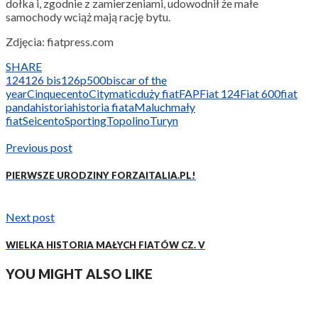
dołka i, zgodnie z zamierzeniami, udowodnił że małe
samochody wciąż mają rację bytu.
Zdjęcia: fiatpress.com
SHARE
124
126 bis
126p
500
bis
car of the
year
Cinquecento
Citymatic
duży fiat
FAP
Fiat 124
Fiat 600
fiat
panda
historia
historia fiata
Maluch
mały
fiat
Seicento
Sporting
Topolino
Turyn
Previous post
PIERWSZE URODZINY FORZAITALIA.PL!
Next post
WIELKA HISTORIA MAŁYCH FIATÓW CZ. V
YOU MIGHT ALSO LIKE