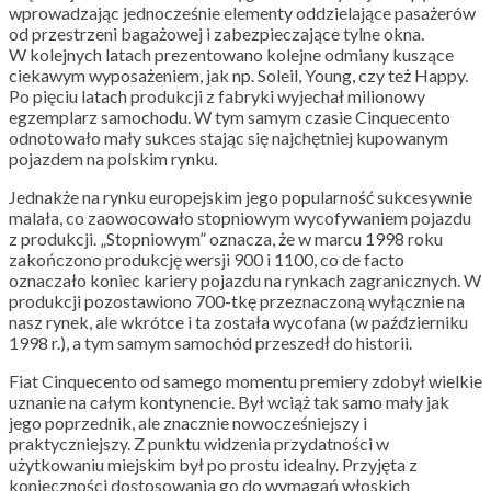
wprowadzając jednocześnie elementy oddzielające pasażerów
od przestrzeni bagażowej i zabezpieczające tylne okna.
W kolejnych latach prezentowano kolejne odmiany kuszące
ciekawym wyposażeniem, jak np. Soleil, Young, czy też Happy.
Po pięciu latach produkcji z fabryki wyjechał milionowy
egzemplarz samochodu. W tym samym czasie Cinquecento
odnotowało mały sukces stając się najchętniej kupowanym
pojazdem na polskim rynku.
Jednakże na rynku europejskim jego popularność sukcesywnie
malała, co zaowocowało stopniowym wycofywaniem pojazdu
z produkcji. „Stopniowym” oznacza, że w marcu 1998 roku
zakończono produkcję wersji 900 i 1100, co de facto
oznaczało koniec kariery pojazdu na rynkach zagranicznych. W
produkcji pozostawiono 700-tkę przeznaczoną wyłącznie na
nasz rynek, ale wkrótce i ta została wycofana (w październiku
1998 r.), a tym samym samochód przeszedł do historii.
Fiat Cinquecento od samego momentu premiery zdobył wielkie
uznanie na całym kontynencie. Był wciąż tak samo mały jak
jego poprzednik, ale znacznie nowocześniejszy i
praktyczniejszy. Z punktu widzenia przydatności w
użytkowaniu miejskim był po prostu idealny. Przyjęta z
konieczności dostosowania go do wymagań włoskich