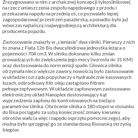
Zrezygnowano w nim z archaicznej koncepcji tylnosilnikowej
na rzecz umieszczenia zespołu napędowego z przodu i
przekazania napędu na przednią oś, co pozwalało lepiej
zagospodarować przestrzeń pasażerską, a ponadto było już
wówczas najtańszą i najwygodniejszą architekturą dla
producenta pojazdu.
Zastosowanie znalazły w „cieniasie” dwa silniki. Pierwszy z nich
to znana z Fiata 126 Bis dwucylindrowa jednostka leżąca o
pojemności 704 cm3. W silniku dokonano kilku zmian
prowadzących do zwiększenia jego mocy (wzrosła do 31 KM)
oraz dostosowania do norm emisji spalin. Głowica silnika
otrzymała nieco większe zawory, nowością było zastosowanie
w układzie rozrządu popychaczy o hydraulicznie kasowanych
luzach, odśrodkowy filtr oleju zastąpiono filtrem
pełnoprzepływowym. W układzie zapłonowym zastosowano
elektroniczny układ Nanoplex dostosowujący kąt
wyprzedzenia zapłonu do kontrolowanych na bieżąco
parametrów silnika. Obrócenie silnika o 180 stopni w stosunku
do Bisa pociągało za sobą konieczność zmiany kierunku
obrotów wału (a więc i napędu osprzętu pomocniczego), aby
można było sprzęgnąć go ze standardową Bisowską skrzynią
biegów.