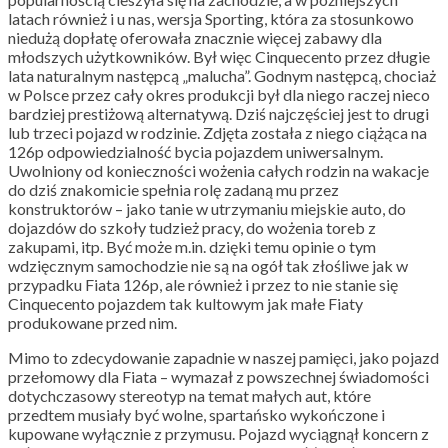
latach również i u nas, wersja Sporting, która za stosunkowo
niedużą dopłatę oferowała znacznie więcej zabawy dla
młodszych użytkowników. Był więc Cinquecento przez długie
lata naturalnym następcą „malucha”. Godnym następcą, chociaż
w Polsce przez cały okres produkcji był dla niego raczej nieco
bardziej prestiżową alternatywą. Dziś najczęściej jest to drugi
lub trzeci pojazd w rodzinie. Zdjęta została z niego ciążąca na
126p odpowiedzialność bycia pojazdem uniwersalnym.
Uwolniony od konieczności wożenia całych rodzin na wakacje
do dziś znakomicie spełnia rolę zadaną mu przez
konstruktorów – jako tanie w utrzymaniu miejskie auto, do
dojazdów do szkoły tudzież pracy, do wożenia toreb z
zakupami, itp. Być może m.in. dzięki temu opinie o tym
wdzięcznym samochodzie nie są na ogół tak złośliwe jak w
przypadku Fiata 126p, ale również i przez to nie stanie się
Cinquecento pojazdem tak kultowym jak małe Fiaty
produkowane przed nim.
Mimo to zdecydowanie zapadnie w naszej pamięci, jako pojazd
przełomowy dla Fiata – wymazał z powszechnej świadomości
dotychczasowy stereotyp na temat małych aut, które
przedtem musiały być wolne, spartańsko wykończone i
kupowane wyłącznie z przymusu. Pojazd wyciągnął koncern z