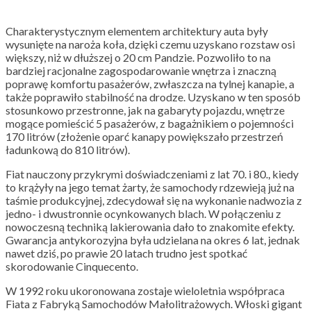
Charakterystycznym elementem architektury auta były
wysunięte na naroża koła, dzięki czemu uzyskano rozstaw osi
większy, niż w dłuższej o 20 cm Pandzie. Pozwoliło to na
bardziej racjonalne zagospodarowanie wnętrza i znaczną
poprawę komfortu pasażerów, zwłaszcza na tylnej kanapie, a
także poprawiło stabilność na drodze. Uzyskano w ten sposób
stosunkowo przestronne, jak na gabaryty pojazdu, wnętrze
mogące pomieścić 5 pasażerów, z bagażnikiem o pojemności
170 litrów (złożenie oparć kanapy powiększało przestrzeń
ładunkową do 810 litrów).
Fiat nauczony przykrymi doświadczeniami z lat 70. i 80., kiedy
to krążyły na jego temat żarty, że samochody rdzewieją już na
taśmie produkcyjnej, zdecydował się na wykonanie nadwozia z
jedno- i dwustronnie ocynkowanych blach. W połączeniu z
nowoczesną techniką lakierowania dało to znakomite efekty.
Gwarancja antykorozyjna była udzielana na okres 6 lat, jednak
nawet dziś, po prawie 20 latach trudno jest spotkać
skorodowanie Cinquecento.
W 1992 roku ukoronowana zostaje wieloletnia współpraca
Fiata z Fabryką Samochodów Małolitrażowych. Włoski gigant