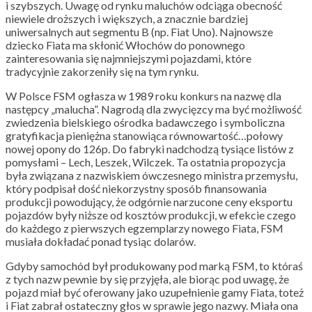
i szybszych. Uwagę od rynku maluchów odciąga obecność
niewiele droższych i większych, a znacznie bardziej
uniwersalnych aut segmentu B (np. Fiat Uno). Najnowsze
dziecko Fiata ma skłonić Włochów do ponownego
zainteresowania się najmniejszymi pojazdami, które
tradycyjnie zakorzeniły się na tym rynku.
W Polsce FSM ogłasza w 1989 roku konkurs na nazwę dla
następcy „malucha”. Nagrodą dla zwycięzcy ma być możliwość
zwiedzenia bielskiego ośrodka badawczego i symboliczna
gratyfikacja pieniężna stanowiąca równowartość…połowy
nowej opony do 126p. Do fabryki nadchodzą tysiące listów z
pomysłami – Lech, Leszek, Wilczek. Ta ostatnia propozycja
była związana z nazwiskiem ówczesnego ministra przemysłu,
który podpisał dość niekorzystny sposób finansowania
produkcji powodujący, że odgórnie narzucone ceny eksportu
pojazdów były niższe od kosztów produkcji, w efekcie czego
do każdego z pierwszych egzemplarzy nowego Fiata, FSM
musiała dokładać ponad tysiąc dolarów.
Gdyby samochód był produkowany pod marką FSM, to któraś
z tych nazw pewnie by się przyjęła, ale biorąc pod uwagę, że
pojazd miał być oferowany jako uzupełnienie gamy Fiata, toteż
i Fiat zabrał ostateczny głos w sprawie jego nazwy. Miała ona