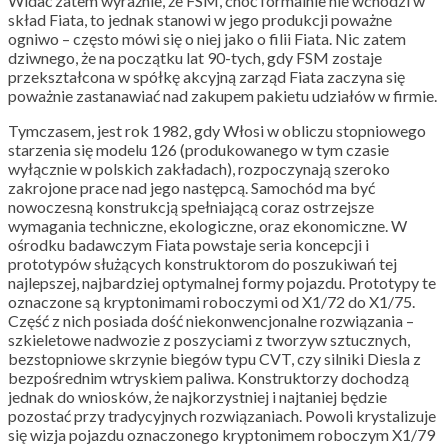
Widać zatem wyraźnie, że FSM, choć formalnie nie wchodzi w
skład Fiata, to jednak stanowi w jego produkcji poważne
ogniwo – często mówi się o niej jako o filii Fiata. Nic zatem
dziwnego, że na początku lat 90-tych, gdy FSM zostaje
przekształcona w spółkę akcyjną zarząd Fiata zaczyna się
poważnie zastanawiać nad zakupem pakietu udziałów w firmie.
Tymczasem, jest rok 1982, gdy Włosi w obliczu stopniowego
starzenia się modelu 126 (produkowanego w tym czasie
wyłącznie w polskich zakładach), rozpoczynają szeroko
zakrojone prace nad jego następcą. Samochód ma być
nowoczesną konstrukcją spełniającą coraz ostrzejsze
wymagania techniczne, ekologiczne, oraz ekonomiczne. W
ośrodku badawczym Fiata powstaje seria koncepcji i
prototypów służących konstruktorom do poszukiwań tej
najlepszej, najbardziej optymalnej formy pojazdu. Prototypy te
oznaczone są kryptonimami roboczymi od X1/72 do X1/75.
Część z nich posiada dość niekonwencjonalne rozwiązania –
szkieletowe nadwozie z poszyciami z tworzyw sztucznych,
bezstopniowe skrzynie biegów typu CVT, czy silniki Diesla z
bezpośrednim wtryskiem paliwa. Konstruktorzy dochodzą
jednak do wniosków, że najkorzystniej i najtaniej będzie
pozostać przy tradycyjnych rozwiązaniach. Powoli krystalizuje
się wizja pojazdu oznaczonego kryptonimem roboczym X1/79