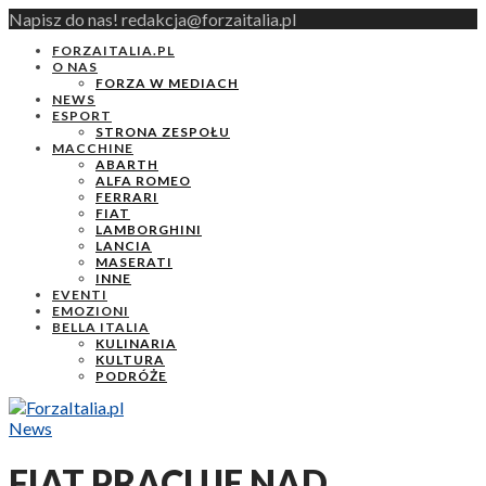
Napisz do nas! redakcja@forzaitalia.pl
FORZAITALIA.PL
O NAS
FORZA W MEDIACH
NEWS
ESPORT
STRONA ZESPOŁU
MACCHINE
ABARTH
ALFA ROMEO
FERRARI
FIAT
LAMBORGHINI
LANCIA
MASERATI
INNE
EVENTI
EMOZIONI
BELLA ITALIA
KULINARIA
KULTURA
PODRÓŻE
News
FIAT PRACUJE NAD