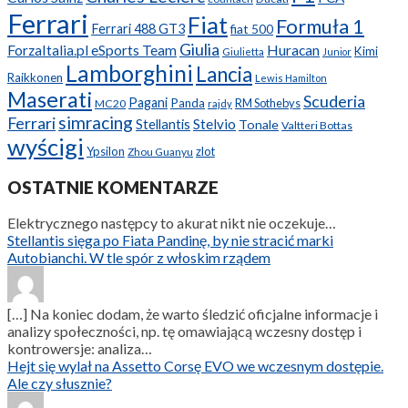
Ferrari
Fiat
Formuła 1
Ferrari 488 GT3
fiat 500
Giulia
ForzaItalia.pl eSports Team
Huracan
Kimi
Giulietta
Junior
Lamborghini
Lancia
Raikkonen
Lewis Hamilton
Maserati
Scuderia
Pagani
Panda
RM Sothebys
MC20
rajdy
simracing
Ferrari
Stellantis
Stelvio
Tonale
Valtteri Bottas
wyścigi
Ypsilon
zlot
Zhou Guanyu
OSTATNIE KOMENTARZE
Elektrycznego następcy to akurat nikt nie oczekuje…
Stellantis sięga po Fiata Pandinę, by nie stracić marki
Autobianchi. W tle spór z włoskim rządem
[…] Na koniec dodam, że warto śledzić oficjalne informacje i
analizy społeczności, np. tę omawiającą wczesny dostęp i
kontrowersje: analiza…
Hejt się wylał na Assetto Corsę EVO we wczesnym dostępie.
Ale czy słusznie?