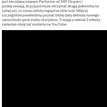
jest określana mianem Performo-eCMP. Eksperci
podejrzewają, że pojazd może otrzymać drugą jednostkę na
tylnej osi, co oznaczałoby napęd na obie osie. Więcej
szczegółów powinniśmy poznać bliżej daty debiutu nowego
samochodu spod znaku skorpiona. Trwający niemal 2 minuty
zwiastun obejrzeć możemy na YouTube: