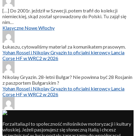
[…] Do 2001r. jeździł w Szwecji, potem trafił do kolekcji
niemieckiej, skąd został sprowadzony do Polski. Tu zajął się
nim…
Klasyczne Nowe Włochy
Łukaszu, cytowaliśmy materiał za komunikatem prasowym.
Yohan Rossel i Nikolay Gryazin to oficjalni kierowcy Lancia
Corse HF w WRC2 w 2026
Nikolay Gryazin. 28-letni Bułgar? Nie powinna być 28 Rosjanin
z paszportem Bułgarskim ?
Yohan Rossel i Nikolay Gryazin to oficjalni kierowcy Lancia
Corse HF w WRC2 w 2026
ForzaItalia.pl to społeczność miłośników motoryzacji i kultury
włoskiej. Jeżeli pasjonujesz się słoneczną Italią i chcesz
uczestniczyć w życiu portalu zapraszamy do współpracy!