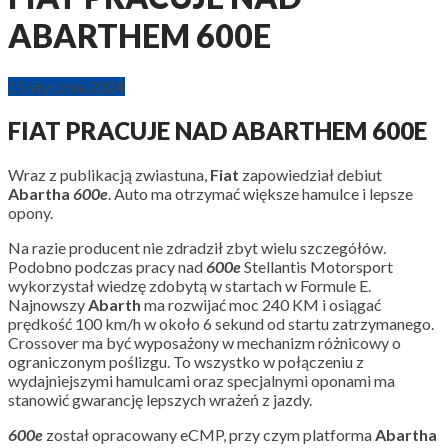
ABARTHEM 600E
15 stycznia 2024
FIAT PRACUJE NAD ABARTHEM 600E
Wraz z publikacją zwiastuna,
Fiat
zapowiedział debiut
Abartha
600e
. Auto ma otrzymać większe hamulce i lepsze
opony.
Na razie producent nie zdradził zbyt wielu szczegółów.
Podobno podczas pracy nad
600e
Stellantis Motorsport
wykorzystał wiedzę zdobytą w startach w Formule E.
Najnowszy
Abarth
ma rozwijać moc 240 KM i osiągać
prędkość 100 km/h w około 6 sekund od startu zatrzymanego.
Crossover ma być wyposażony w mechanizm różnicowy o
ograniczonym poślizgu. To wszystko w połączeniu z
wydajniejszymi hamulcami oraz specjalnymi oponami ma
stanowić gwarancję lepszych wrażeń z jazdy.
600e
został opracowany eCMP, przy czym platforma
Abartha