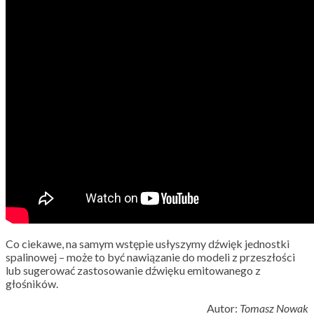
Co ciekawe, na samym wstępie usłyszymy dźwięk jednostki
spalinowej – może to być nawiązanie do modeli z przeszłości
lub sugerować zastosowanie dźwięku emitowanego z
głośników.
Autor:
Tomasz Nowak