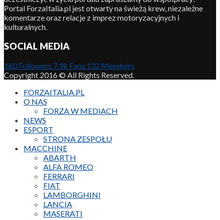
Portal ForzaItalia.pl jest otwarty na świeżą krew, niezależne
komentarze oraz relacje z imprez motoryzacyjnych i
kulturalnych.
SOCIAL MEDIA
160
Followers
7.9k
Fans
132
Members
Copyright 2016 © All Rights Reserved.
FORZAITALIA.PL
O NAS
FORZA W MEDIACH
NEWS
ESPORT
STRONA ZESPOŁU
MACCHINE
ABARTH
ALFA ROMEO
FERRARI
FIAT
LAMBORGHINI
LANCIA
MASERATI