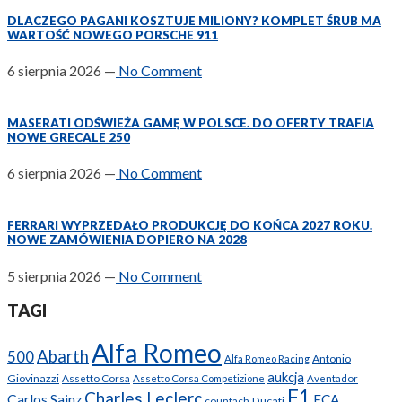
DLACZEGO PAGANI KOSZTUJE MILIONY? KOMPLET ŚRUB MA
WARTOŚĆ NOWEGO PORSCHE 911
6 sierpnia 2026
—
No Comment
MASERATI ODŚWIEŻA GAMĘ W POLSCE. DO OFERTY TRAFIA
NOWE GRECALE 250
6 sierpnia 2026
—
No Comment
FERRARI WYPRZEDAŁO PRODUKCJĘ DO KOŃCA 2027 ROKU.
NOWE ZAMÓWIENIA DOPIERO NA 2028
5 sierpnia 2026
—
No Comment
TAGI
Alfa Romeo
Abarth
500
Antonio
Alfa Romeo Racing
aukcja
Giovinazzi
Assetto Corsa
Assetto Corsa Competizione
Aventador
F1
Charles Leclerc
Carlos Sainz
FCA
Ducati
countach