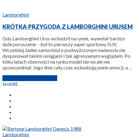
Lamborghini
KRÓTKA PRZYGODA Z LAMBORGHINI URUSEM
Gdy Lamborghini Urus wchodził na rynek, wywołał bardzo
duże poruszenie – był to pierwszy super sportowy SUV.
Wcześniej żaden samochód o podwyższonym nadwoziu nie
dysponował takimi osiągami i tak agresywnym wyglądem. Po
kliku latach obecności na rynku model ten wcale nie
spowszedniał. Jego linie cały czas wzbudzają wiele emocji, a …
27 PAŹDZIERNIKA 2022
SHARE
Lamborghini