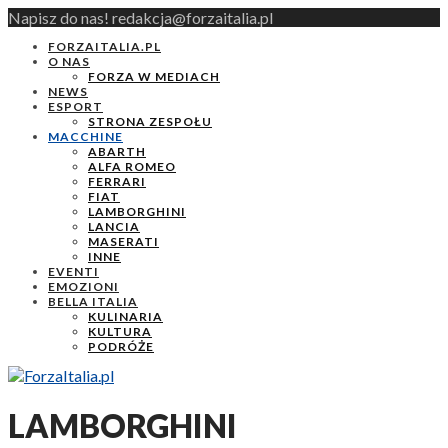
Napisz do nas! redakcja@forzaitalia.pl
FORZAITALIA.PL
O NAS
FORZA W MEDIACH
NEWS
ESPORT
STRONA ZESPOŁU
MACCHINE
ABARTH
ALFA ROMEO
FERRARI
FIAT
LAMBORGHINI
LANCIA
MASERATI
INNE
EVENTI
EMOZIONI
BELLA ITALIA
KULINARIA
KULTURA
PODRÓŻE
LAMBORGHINI