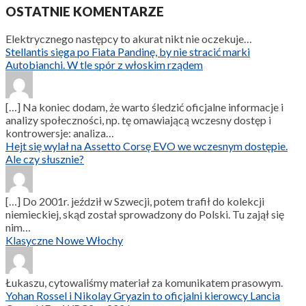
OSTATNIE KOMENTARZE
Elektrycznego następcy to akurat nikt nie oczekuje…
Stellantis sięga po Fiata Pandinę, by nie stracić marki
Autobianchi. W tle spór z włoskim rządem
[…] Na koniec dodam, że warto śledzić oficjalne informacje i
analizy społeczności, np. tę omawiającą wczesny dostęp i
kontrowersje: analiza…
Hejt się wylał na Assetto Corsę EVO we wczesnym dostępie.
Ale czy słusznie?
[…] Do 2001r. jeździł w Szwecji, potem trafił do kolekcji
niemieckiej, skąd został sprowadzony do Polski. Tu zajął się
nim…
Klasyczne Nowe Włochy
Łukaszu, cytowaliśmy materiał za komunikatem prasowym.
Yohan Rossel i Nikolay Gryazin to oficjalni kierowcy Lancia