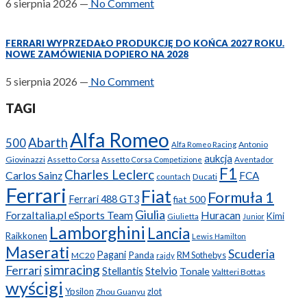
6 sierpnia 2026
—
No Comment
FERRARI WYPRZEDAŁO PRODUKCJĘ DO KOŃCA 2027 ROKU.
NOWE ZAMÓWIENIA DOPIERO NA 2028
5 sierpnia 2026
—
No Comment
TAGI
Alfa Romeo
Abarth
500
Antonio
Alfa Romeo Racing
aukcja
Giovinazzi
Assetto Corsa
Assetto Corsa Competizione
Aventador
F1
Charles Leclerc
Carlos Sainz
FCA
Ducati
countach
Ferrari
Fiat
Formuła 1
Ferrari 488 GT3
fiat 500
Giulia
ForzaItalia.pl eSports Team
Huracan
Kimi
Giulietta
Junior
Lamborghini
Lancia
Raikkonen
Lewis Hamilton
Maserati
Scuderia
Pagani
Panda
RM Sothebys
MC20
rajdy
simracing
Ferrari
Stellantis
Stelvio
Tonale
Valtteri Bottas
wyścigi
Ypsilon
zlot
Zhou Guanyu