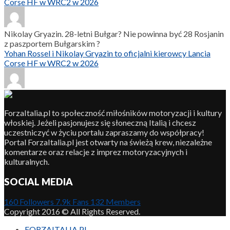
Corse HF w WRC2 w 2026
Nikolay Gryazin. 28-letni Bułgar? Nie powinna być 28 Rosjanin
z paszportem Bułgarskim ?
Yohan Rossel i Nikolay Gryazin to oficjalni kierowcy Lancia
Corse HF w WRC2 w 2026
ForzaItalia.pl to społeczność miłośników motoryzacji i kultury
włoskiej. Jeżeli pasjonujesz się słoneczną Italią i chcesz
uczestniczyć w życiu portalu zapraszamy do współpracy!
Portal ForzaItalia.pl jest otwarty na świeżą krew, niezależne
komentarze oraz relacje z imprez motoryzacyjnych i
kulturalnych.
SOCIAL MEDIA
160
Followers
7.9k
Fans
132
Members
Copyright 2016 © All Rights Reserved.
FORZAITALIA.PL