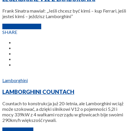
Frank Sinatra mawiał: „Jeśli chcesz być kimś – kup Ferrari, jeśli
jesteś kimś – jeździsz Lamborghini”
7 KWIETNIA 2011
SHARE
Lamborghini
LAMBORGHINI COUNTACH
Countach to konstrukcja już 20-letnia, ale Lamborghini wciąż
może szokować, a dzięki silnikowi V12 o pojemności 5,2l i
mocy 339kW z 4 wałkami rozrządu w głowicach bije swoimi
290km/h większość rywali.
22 MAJA 2008