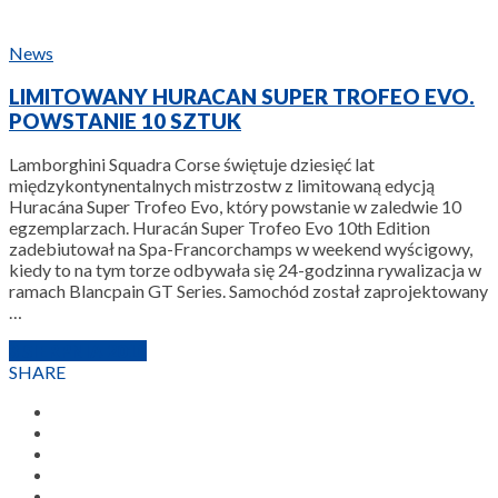
News
LIMITOWANY HURACAN SUPER TROFEO EVO.
POWSTANIE 10 SZTUK
Lamborghini Squadra Corse świętuje dziesięć lat
międzykontynentalnych mistrzostw z limitowaną edycją
Huracána Super Trofeo Evo, który powstanie w zaledwie 10
egzemplarzach. Huracán Super Trofeo Evo 10th Edition
zadebiutował na Spa-Francorchamps w weekend wyścigowy,
kiedy to na tym torze odbywała się 24-godzinna rywalizacja w
ramach Blancpain GT Series. Samochód został zaprojektowany
…
3 SIERPNIA 2018
SHARE