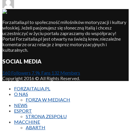
ForzaItalia.pl to społeczność miłośników motoryzacji i kultury
włoskiej. Jeżeli pasjonujesz się słoneczną Italią i chcesz
uczestniczyć w życiu portalu zapraszamy do współpracy!
Portal ForzaItalia.pl jest otwarty na świeżą krew, niezależne
komentarze oraz relacje z imprez motoryzacyjnych i
kulturalnych.
SOCIAL MEDIA
160
Followers
7.9k
Fans
132
Members
Copyright 2016 © All Rights Reserved.
FORZAITALIA.PL
O NAS
FORZA W MEDIACH
NEWS
ESPORT
STRONA ZESPOŁU
MACCHINE
ABARTH