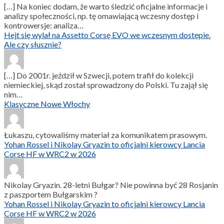
[…] Na koniec dodam, że warto śledzić oficjalne informacje i
analizy społeczności, np. tę omawiającą wczesny dostęp i
kontrowersje: analiza…
Hejt się wylał na Assetto Corsę EVO we wczesnym dostępie.
Ale czy słusznie?
[…] Do 2001r. jeździł w Szwecji, potem trafił do kolekcji
niemieckiej, skąd został sprowadzony do Polski. Tu zajął się
nim…
Klasyczne Nowe Włochy
Łukaszu, cytowaliśmy materiał za komunikatem prasowym.
Yohan Rossel i Nikolay Gryazin to oficjalni kierowcy Lancia
Corse HF w WRC2 w 2026
Nikolay Gryazin. 28-letni Bułgar? Nie powinna być 28 Rosjanin
z paszportem Bułgarskim ?
Yohan Rossel i Nikolay Gryazin to oficjalni kierowcy Lancia
Corse HF w WRC2 w 2026