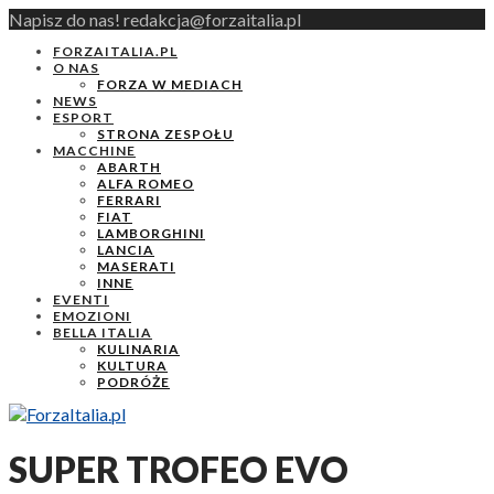
Napisz do nas! redakcja@forzaitalia.pl
FORZAITALIA.PL
O NAS
FORZA W MEDIACH
NEWS
ESPORT
STRONA ZESPOŁU
MACCHINE
ABARTH
ALFA ROMEO
FERRARI
FIAT
LAMBORGHINI
LANCIA
MASERATI
INNE
EVENTI
EMOZIONI
BELLA ITALIA
KULINARIA
KULTURA
PODRÓŻE
SUPER TROFEO EVO