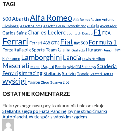
TAGI
Alfa Romeo
Abarth
500
Antonio
Alfa Romeo Racing
aukcja
Giovinazzi
Assetto Corsa
Assetto Corsa Competizione
Aventador
F1
Charles Leclerc
Carlos Sainz
FCA
Ducati
countach
Ferrari
Fiat
Formuła 1
Ferrari 488 GT3
fiat 500
Giulia
ForzaItalia.pl eSports Team
Huracan
Kimi
Giulietta
Junior
Lamborghini
Lancia
Raikkonen
Lewis Hamilton
Maserati
Scuderia
Pagani
Panda
MC20
RM Sothebys
rajdy
simracing
Ferrari
Stellantis
Stelvio
Tonale
Valtteri Bottas
wyścigi
Ypsilon
zlot
Zhou Guanyu
OSTATNIE KOMENTARZE
Elektrycznego następcy to akurat nikt nie oczekuje…
Stellantis sięga po Fiata Pandinę, by nie stracić marki
Autobianchi. W tle spór z włoskim rządem