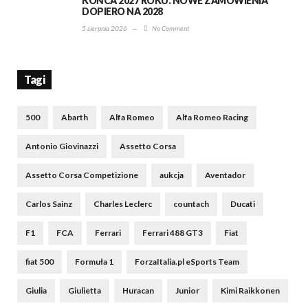
KOŃCA 2027 ROKU. NOWE ZAMÓWIENIA
DOPIERO NA 2028
5 sierpnia 2026
—
No Comment
Tagi
500
Abarth
Alfa Romeo
Alfa Romeo Racing
Antonio Giovinazzi
Assetto Corsa
Assetto Corsa Competizione
aukcja
Aventador
Carlos Sainz
Charles Leclerc
countach
Ducati
F1
FCA
Ferrari
Ferrari 488 GT3
Fiat
fiat 500
Formuła 1
ForzaItalia.pl eSports Team
Giulia
Giulietta
Huracan
Junior
Kimi Raikkonen