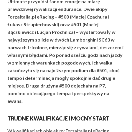
Ultimate
przyniósł fanom
emocje
na miarę
prawdziwej rywalizacji endurance. Dwie ekipy
ForzaItalia.pl eRacing – #500 (Maciej Czachura i
Łukasz Strupiechowski) oraz #501 (Maciej
Bączkiewicz i Lucjan Próchnica) – wystartowały w
najwyższym splicie w dwóch
Lamborghini
SC63 w
barwach tricolore, mierząc się z rywalami, deszczem i
własnymi błędami. Po ponad sześciu godzinach jazdy
w zmiennych warunkach pogodowych, ich walka
zakończyła się na najniższym podium dla #501, choć
tempo i determinacja mogły spokojnie dać drugie
miejsce. Druga drużyna #500 dojechała na P7,
pomimo obiecującego tempa i perspektywy na
awans.
TRUDNE KWALIFIKACJE I MOCNY START
W kwalifikacjach obie ekipy ForzaItalia.pl eRacing