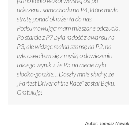
jedno kółko wokół własnej osi po
uderzeniu samochodu na P4, które miało
stratę ponad okrażenia do nas.
Podsumowując: mam mieszane odczucia.
Po starcie z P7 była radość z awansu na
P3, ale widząc realną szansę na P2, na
tyle oswoiłem się z myślą o dowiezeniu
takiego wyniku, że P3 na mecie było
słodko-gorzkie… Doszły mnie słuchy, że
„Fartest Driver of the Race” został Bąku.
Gratuluję!
Autor:
Tomasz Nowak