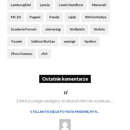
Lamborghini
Lancia
Lewis Hamilton
Maserati
MC20
Pagani
Panda
rajdy
RM Sothebys
Scuderia Ferrari
simracing
Stellantis
Stelvio
Tonale
Valtteri Bottas
wyścigi
Ypsilon
Zhou Guanyu
zlot
Ostatnie komentarze
Elektrycznego następcy to akurat nikt nie oczekuje…
STELLANTIS SIĘGA PO FIATA PANDINĘ, BY NIE STRACIĆ MARKI AUTOBIANCHI. W TLE SPÓR Z WŁOSKIM RZĄDEM