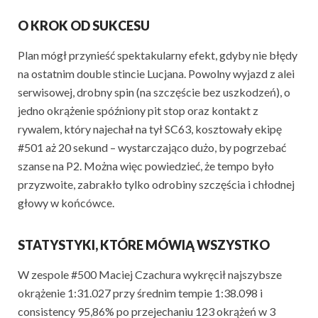
O KROK OD SUKCESU
Plan mógł przynieść spektakularny efekt, gdyby nie błędy
na ostatnim double stincie Lucjana. Powolny wyjazd z alei
serwisowej, drobny spin (na szczęście bez uszkodzeń), o
jedno okrążenie spóźniony pit stop oraz kontakt z
rywalem, który najechał na tył SC63, kosztowały ekipę
#501 aż 20 sekund – wystarczająco dużo, by pogrzebać
szanse na P2. Można więc powiedzieć, że tempo było
przyzwoite, zabrakło tylko odrobiny szczęścia i chłodnej
głowy w końcówce.
STATYSTYKI, KTÓRE MÓWIĄ WSZYSTKO
W zespole #500 Maciej Czachura wykręcił najszybsze
okrążenie 1:31.027 przy średnim tempie 1:38.098 i
consistency 95,86% po przejechaniu 123 okrążeń w 3