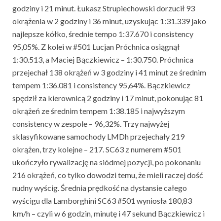
godziny i 21 minut. Łukasz Strupiechowski dorzucił 93
okrążenia w 2 godziny i 36 minut, uzyskując 1:31.339 jako
najlepsze kółko, średnie tempo 1:37.670 i consistency
95,05%. Z kolei w #501 Lucjan Próchnica osiągnął
1:30.513, a Maciej Bączkiewicz – 1:30.750. Próchnica
przejechał 138 okrążeń w 3 godziny i 41 minut ze średnim
tempem 1:36.081 i consistency 95,64%. Bączkiewicz
spędził za kierownicą 2 godziny i 17 minut, pokonując 81
okrążeń ze średnim tempem 1:38.185 i najwyższym
consistency w zespole – 96,32%. Trzy najwyżej
sklasyfikowane samochody LMDh przejechały 219
okrążen, trzy kolejne – 217. SC63 z numerem #501
ukończyło rywalizację na siódmej pozycji, po pokonaniu
216 okrążeń, co tylko dowodzi temu, że mieli raczej dość
nudny wyścig. Średnia prędkość na dystansie całego
wyścigu dla Lamborghini SC63 #501 wyniosła 180,83
km/h – czyli w 6 godzin, minutę i 47 sekund Bączkiewicz i