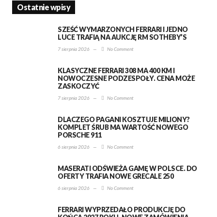
Ostatnie wpisy
SZEŚĆ WYMARZONYCH FERRARI I JEDNO
LUCE TRAFIĄ NA AUKCJĘ RM SOTHEBY’S
7 sierpnia 2026
—
No Comment
KLASYCZNE FERRARI 308 MA 400 KM I
NOWOCZESNE PODZESPOŁY. CENA MOŻE
ZASKOCZYĆ
7 sierpnia 2026
—
No Comment
DLACZEGO PAGANI KOSZTUJE MILIONY?
KOMPLET ŚRUB MA WARTOŚĆ NOWEGO
PORSCHE 911
6 sierpnia 2026
—
No Comment
MASERATI ODŚWIEŻA GAMĘ W POLSCE. DO
OFERTY TRAFIA NOWE GRECALE 250
6 sierpnia 2026
—
No Comment
FERRARI WYPRZEDAŁO PRODUKCJĘ DO