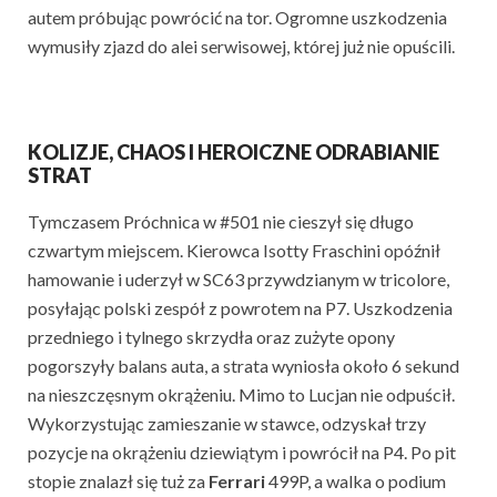
autem próbując powrócić na tor. Ogromne uszkodzenia
wymusiły zjazd do alei serwisowej, której już nie opuścili.
KOLIZJE, CHAOS I HEROICZNE ODRABIANIE
STRAT
Tymczasem Próchnica w #501 nie cieszył się długo
czwartym miejscem. Kierowca Isotty Fraschini opóźnił
hamowanie i uderzył w SC63 przywdzianym w tricolore,
posyłając polski zespół z powrotem na P7. Uszkodzenia
przedniego i tylnego skrzydła oraz zużyte opony
pogorszyły balans auta, a strata wyniosła około 6 sekund
na nieszczęsnym okrążeniu. Mimo to Lucjan nie odpuścił.
Wykorzystując zamieszanie w stawce, odzyskał trzy
pozycje na okrążeniu dziewiątym i powrócił na P4. Po pit
stopie znalazł się tuż za
Ferrari
499P, a walka o podium