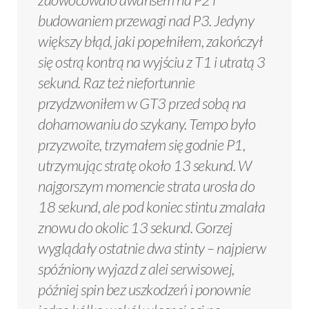
budowaniem przewagi nad P3. Jedyny
większy błąd, jaki popełniłem, zakończył
się ostrą kontrą na wyjściu z T1 i utratą 3
sekund. Raz też niefortunnie
przydzwoniłem w GT3 przed sobą na
dohamowaniu do szykany. Tempo było
przyzwoite, trzymałem się godnie P1,
utrzymując stratę około 13 sekund. W
najgorszym momencie strata urosła do
18 sekund, ale pod koniec stintu zmalała
znowu do okolic 13 sekund. Gorzej
wyglądały ostatnie dwa stinty – najpierw
spóźniony wyjazd z alei serwisowej,
później spin bez uszkodzeń i ponownie