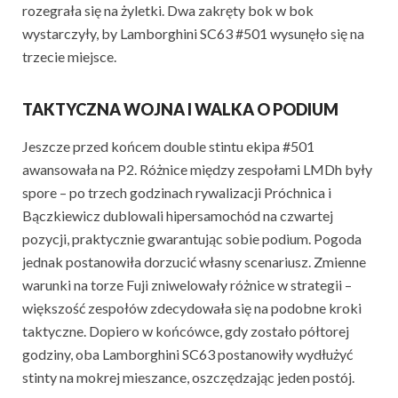
rozegrała się na żyletki. Dwa zakręty bok w bok
wystarczyły, by Lamborghini SC63 #501 wysunęło się na
trzecie miejsce.
TAKTYCZNA WOJNA I WALKA O PODIUM
Jeszcze przed końcem double stintu ekipa #501
awansowała na P2. Różnice między zespołami LMDh były
spore – po trzech godzinach rywalizacji Próchnica i
Bączkiewicz dublowali hipersamochód na czwartej
pozycji, praktycznie gwarantując sobie podium. Pogoda
jednak postanowiła dorzucić własny scenariusz. Zmienne
warunki na torze Fuji zniwelowały różnice w strategii –
większość zespołów zdecydowała się na podobne kroki
taktyczne. Dopiero w końcówce, gdy zostało półtorej
godziny, oba Lamborghini SC63 postanowiły wydłużyć
stinty na mokrej mieszance, oszczędzając jeden postój.