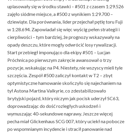
uplasowały się w środku stawki – #501 z czasem 1:29.526
zajęło siódme miejsce, a #500 z wynikiem 1:29.700 –
dziewiąte. Dla porównania, lider przejechał pętlę toru Fuji
w 1:28.694. Zapowiadał się więc wyścig pełen strategii i
cierpliwości – tym bardziej, że prognozy wskazywały na
opady deszczu, które mogły odwrócić losy rywalizacji.
Start przebiegł imponująco dla ekipy #501 – Lucjan
Próchnica po pierwszym zakręcie awansował o trzy
pozycje, wskakując na P4. Niestety, nie wszyscy mieli tyle
szczęścia. Zespół #500 zaliczył kontakt w T2 – zbyt
optymistyczne hamowanie skończyło się najechaniem na
tył Astona Martina Valkyrie, co zdestabilizowało
brytyjski pojazd, który niczym jak pocisk uderzył SC63,
doprowadzając do dość rozległych uskodzeń i
wymuszając 40-sekundowe naprawy. Jeszcze więcej
pecha miał Glickenhaus SCG 007, który uciekł na pobocze
po wspomnianym incydencie i stracił panowanie nad