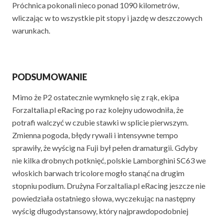
Próchnica pokonali nieco ponad 1090 kilometrów,
wliczając w to wszystkie pit stopy i jazdę w deszczowych
warunkach.
PODSUMOWANIE
Mimo że P2 ostatecznie wymknęło się z rąk, ekipa
ForzaItalia.pl eRacing po raz kolejny udowodniła, że
potrafi walczyć w czubie stawki w splicie pierwszym.
Zmienna pogoda, błędy rywali i intensywne tempo
sprawiły, że wyścig na Fuji był pełen dramaturgii. Gdyby
nie kilka drobnych potknięć, polskie Lamborghini SC63 we
włoskich barwach tricolore mogło stanąć na drugim
stopniu podium. Drużyna ForzaItalia.pl eRacing jeszcze nie
powiedziała ostatniego słowa, wyczekując na następny
wyścig długodystansowy, który najprawdopodobniej