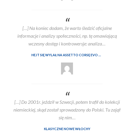
[…] Na koniec dodam, że warto śledzić oficjalne
informacje i analizy społeczności, np. tę omawiającą
wczesny dostęp i kontrowersje: analiza…
HEJT SIĘ WYLAŁ NA ASSETTO CORSĘ EVO WE WCZESNYM DOSTĘPIE. ALE CZY SŁUSZNIE?
[…] Do 2001r. jeździł w Szwecji, potem trafił do kolekcji
niemieckiej, skąd został sprowadzony do Polski. Tu zajął
się nim…
KLASYCZNE NOWE WŁOCHY