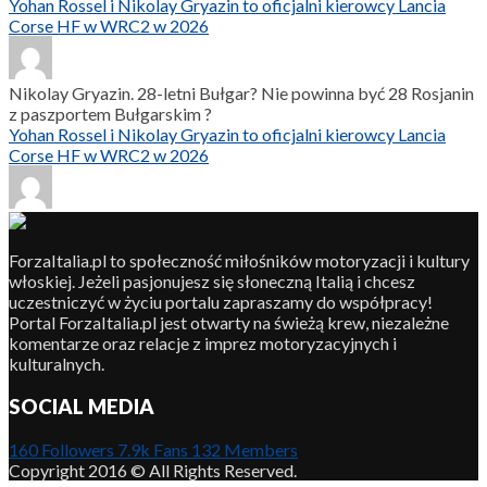
Yohan Rossel i Nikolay Gryazin to oficjalni kierowcy Lancia
Corse HF w WRC2 w 2026
Nikolay Gryazin. 28-letni Bułgar? Nie powinna być 28 Rosjanin
z paszportem Bułgarskim ?
Yohan Rossel i Nikolay Gryazin to oficjalni kierowcy Lancia
Corse HF w WRC2 w 2026
ForzaItalia.pl to społeczność miłośników motoryzacji i kultury
włoskiej. Jeżeli pasjonujesz się słoneczną Italią i chcesz
uczestniczyć w życiu portalu zapraszamy do współpracy!
Portal ForzaItalia.pl jest otwarty na świeżą krew, niezależne
komentarze oraz relacje z imprez motoryzacyjnych i
kulturalnych.
SOCIAL MEDIA
160
Followers
7.9k
Fans
132
Members
Copyright 2016 © All Rights Reserved.