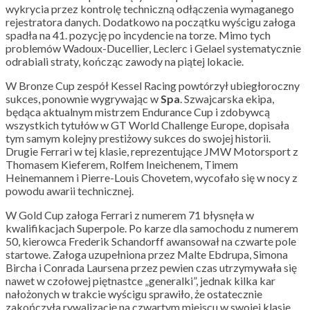
wykrycia przez kontrolę techniczną odłączenia wymaganego
rejestratora danych. Dodatkowo na początku wyścigu załoga
spadła na 41. pozycję po incydencie na torze. Mimo tych
problemów Wadoux-Ducellier, Leclerc i Gelael systematycznie
odrabiali straty, kończąc zawody na piątej lokacie.
W Bronze Cup zespół Kessel Racing powtórzył ubiegłoroczny
sukces, ponownie wygrywając w
Spa
. Szwajcarska ekipa,
będąca aktualnym mistrzem Endurance Cup i zdobywcą
wszystkich tytułów w GT World Challenge Europe, dopisała
tym samym kolejny prestiżowy sukces do swojej historii.
Drugie Ferrari w tej klasie, reprezentujące JMW Motorsport z
Thomasem Kieferem, Rolfem Ineichenem, Timem
Heinemannem i Pierre-Louis Chovetem, wycofało się w nocy z
powodu awarii technicznej.
W Gold Cup załoga Ferrari z numerem 71 błysnęła w
kwalifikacjach Superpole. Po karze dla samochodu z numerem
50, kierowca Frederik Schandorff awansował na czwarte pole
startowe. Załoga uzupełniona przez Malte Ebdrupa, Simona
Bircha i Conrada Laursena przez pewien czas utrzymywała się
nawet w czołowej piętnastce „generalki”, jednak kilka kar
nałożonych w trakcie wyścigu sprawiło, że ostatecznie
zakończyła rywalizację na czwartym miejscu w swojej klasie.