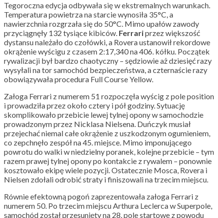
Tegoroczna edycja odbywała się w ekstremalnych warunkach.
Temperatura powietrza na starcie wynosiła 35°C, a
nawierzchnia rozgrzała się do 50°C. Mimo upałów zawody
przyciągnęły 132 tysiące kibiców.
Ferrari
przez większość
dystansu należało do czołówki, a Rovera ustanowił rekordowe
okrążenie wyścigu z czasem 2:17,340 na 406. kółku. Początek
rywalizacji był bardzo chaotyczny – sędziowie aż dziesięć razy
wysyłali na tor samochód bezpieczeństwa, a czternaście razy
obowiązywała procedura Full Course Yellow.
Załoga Ferrari z numerem 51 rozpoczęła wyścig z pole position
i prowadziła przez około cztery i pół godziny. Sytuację
skomplikowało przebicie lewej tylnej opony w samochodzie
prowadzonym przez Nicklasa Nielsena. Duńczyk musiał
przejechać niemal całe okrążenie z uszkodzonym ogumieniem,
co zepchnęło zespół na 45. miejsce. Mimo imponującego
powrotu do walki w niedzielny poranek, kolejne przebicie – tym
razem prawej tylnej opony po kontakcie z rywalem – ponownie
kosztowało ekipę wiele pozycji. Ostatecznie Mosca, Rovera i
Nielsen zdołali odrobić straty i finiszowali na trzecim miejscu.
Równie efektowną pogoń zaprezentowała załoga Ferrari z
numerem 50. Po trzecim miejscu Arthura Leclerca w Superpole,
samochód został przesunięty na 28. pole startowe z powodu