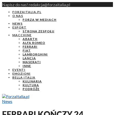
Napisz do nas! redakcja@forzaitalia.pl
FORZAITALIA.PL
O NAS
FORZA W MEDIACH
NEWS
ESPORT
STRONA ZESPOŁU
MACCHINE
ABARTH
ALFA ROMEO
FERRARI
FIAT
LAMBORGHINI
LANCIA
MASERATI
INNE
EVENTI
EMOZIONI
BELLA ITALIA
KULINARIA
KULTURA
PODRÓŻE
News
FERRARI KOŃCZY 24