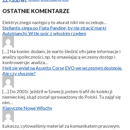
OSTATNIE KOMENTARZE
Elektrycznego następcy to akurat nikt nie oczekuje…
Stellantis sięga po Fiata Pandinę, by nie stracić marki
Autobianchi. W tle spór z włoskim rządem
[…] Na koniec dodam, że warto śledzić oficjalne informacje i
analizy społeczności, np. tę omawiającą wczesny dostęp i
kontrowersje: analiza…
Hejt się wylał na Assetto Corsę EVO we wczesnym dostępie.
Ale czy słusznie?
[…] Do 2001r. jeździł w Szwecji, potem trafił do kolekcji
niemieckiej, skąd został sprowadzony do Polski. Tu zajął się
nim…
Klasyczne Nowe Włochy
Łukaszu, cytowaliśmy materiał za komunikatem prasowym.