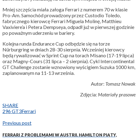
Mniej szczęścia miała załoga Ferrari z numerem 70 w klasie
Pro-Am. Samochód prowadzony przez Custodio Toledo,
fabrycznego kierowcę Ferrari Miguela Molinę, Matthieu
Vaxiviere’a i Petera Dempseya, odpadł już w pierwszej godzinie
po poważnym uderzeniu w bariery.
Kolejna runda Endurance Cup odbędzie się na torze
Nürburgring w dniach 28-30 sierpnia. Wcześniej kierowcy
będą rywalizować w Sprint Cup na torach Misano (17-19 lipca)
oraz Magny-Cours (31 lipca – 2 sierpnia). Cykl Intercontinental
GT Challenge zostanie wznowiony wyścigiem Suzuka 1000 km,
zaplanowanym na 11-13 września.
Autor:
Tomasz Nowak
Zdjęcia:
Materiały prasowe
SHARE
296 GT3
Ferrari
Previous post
FERRARI Z PROBLEMAMI W AUSTRII. HAMILTON PIĄTY,