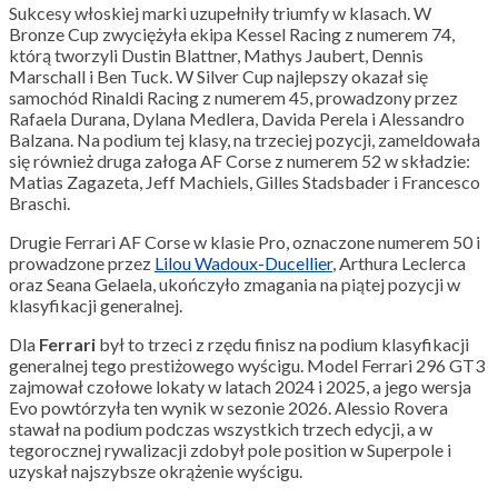
Sukcesy włoskiej marki uzupełniły triumfy w klasach. W
Bronze Cup zwyciężyła ekipa Kessel Racing z numerem 74,
którą tworzyli Dustin Blattner, Mathys Jaubert, Dennis
Marschall i Ben Tuck. W Silver Cup najlepszy okazał się
samochód Rinaldi Racing z numerem 45, prowadzony przez
Rafaela Durana, Dylana Medlera, Davida Perela i Alessandro
Balzana. Na podium tej klasy, na trzeciej pozycji, zameldowała
się również druga załoga AF Corse z numerem 52 w składzie:
Matias Zagazeta, Jeff Machiels, Gilles Stadsbader i Francesco
Braschi.
Drugie Ferrari AF Corse w klasie Pro, oznaczone numerem 50 i
prowadzone przez
Lilou Wadoux-Ducellier
, Arthura Leclerca
oraz Seana Gelaela, ukończyło zmagania na piątej pozycji w
klasyfikacji generalnej.
Dla
Ferrari
był to trzeci z rzędu finisz na podium klasyfikacji
generalnej tego prestiżowego wyścigu. Model Ferrari 296 GT3
zajmował czołowe lokaty w latach 2024 i 2025, a jego wersja
Evo powtórzyła ten wynik w sezonie 2026. Alessio Rovera
stawał na podium podczas wszystkich trzech edycji, a w
tegorocznej rywalizacji zdobył pole position w Superpole i
uzyskał najszybsze okrążenie wyścigu.