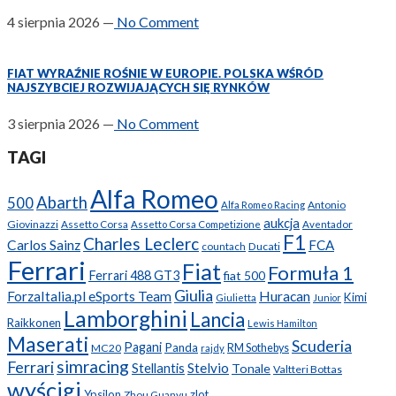
4 sierpnia 2026
—
No Comment
FIAT WYRAŹNIE ROŚNIE W EUROPIE. POLSKA WŚRÓD
NAJSZYBCIEJ ROZWIJAJĄCYCH SIĘ RYNKÓW
3 sierpnia 2026
—
No Comment
TAGI
Alfa Romeo
Abarth
500
Antonio
Alfa Romeo Racing
aukcja
Giovinazzi
Assetto Corsa
Assetto Corsa Competizione
Aventador
F1
Charles Leclerc
Carlos Sainz
FCA
Ducati
countach
Ferrari
Fiat
Formuła 1
Ferrari 488 GT3
fiat 500
Giulia
ForzaItalia.pl eSports Team
Huracan
Kimi
Giulietta
Junior
Lamborghini
Lancia
Raikkonen
Lewis Hamilton
Maserati
Scuderia
Pagani
Panda
MC20
RM Sothebys
rajdy
simracing
Ferrari
Stellantis
Stelvio
Tonale
Valtteri Bottas
wyścigi
Ypsilon
zlot
Zhou Guanyu