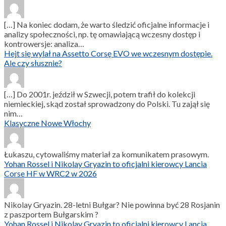
[…] Na koniec dodam, że warto śledzić oficjalne informacje i
analizy społeczności, np. tę omawiającą wczesny dostęp i
kontrowersje: analiza…
Hejt się wylał na Assetto Corsę EVO we wczesnym dostępie.
Ale czy słusznie?
[…] Do 2001r. jeździł w Szwecji, potem trafił do kolekcji
niemieckiej, skąd został sprowadzony do Polski. Tu zajął się
nim…
Klasyczne Nowe Włochy
Łukaszu, cytowaliśmy materiał za komunikatem prasowym.
Yohan Rossel i Nikolay Gryazin to oficjalni kierowcy Lancia
Corse HF w WRC2 w 2026
Nikolay Gryazin. 28-letni Bułgar? Nie powinna być 28 Rosjanin
z paszportem Bułgarskim ?
Yohan Rossel i Nikolay Gryazin to oficjalni kierowcy Lancia