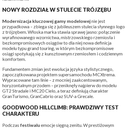
NOWY ROZDZIAŁ W STULECIE TRÓJZĘBU
Modernizacja kluczowej gamy modelowej
nie jest
przypadkowa – zbiega się z jubileuszem stulecia słynnego logo
z trójzębem. Włoska marka stawia sprawę jasno: połączenie
wyrafinowanego wzornictwa, mistrzowskiego rzemiosła i
bezkompromisowych osiągów to dla niej nowa definicja
modelu typu grand touring, w którym bezkompromisowe
osiągi spotykają się z kunsztownym rzemiosłem i codziennym
komfortem.
Fundamentem zmian jest ewolucja języka stylistycznego,
zapoczątkowana projektem supersamochodu MCXtrema.
Wypracowane tam linie – z mocniej zaakcentowanym,
horyzontalnym przodem – przeniknęły najpierw do modelu
GT2 Stradale i MC20 Cielo, a teraz definiują charakter
GranTurismo, GranCabrio oraz SUV-a Grecale.
GOODWOOD HILLCLIMB: PRAWDZIWY TEST
CHARAKTERU
Podczas
festiwalu
emocje sięgną zenitu. W prestiżowym