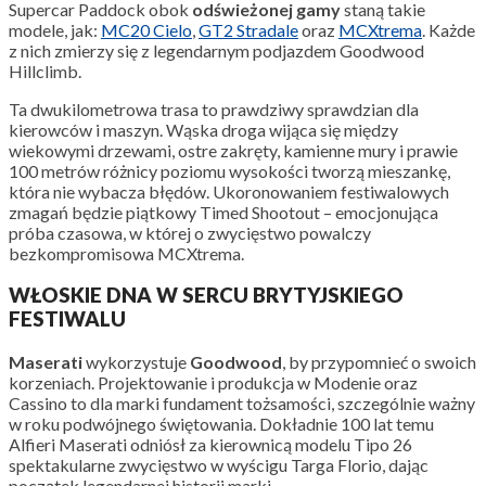
Supercar Paddock obok
odświeżonej gamy
staną takie
modele, jak:
MC20 Cielo
,
GT2 Stradale
oraz
MCXtrema
. Każde
z nich zmierzy się z legendarnym podjazdem Goodwood
Hillclimb.
Ta dwukilometrowa trasa to prawdziwy sprawdzian dla
kierowców i maszyn. Wąska droga wijąca się między
wiekowymi drzewami, ostre zakręty, kamienne mury i prawie
100 metrów różnicy poziomu wysokości tworzą mieszankę,
która nie wybacza błędów. Ukoronowaniem festiwalowych
zmagań będzie piątkowy Timed Shootout – emocjonująca
próba czasowa, w której o zwycięstwo powalczy
bezkompromisowa MCXtrema.
WŁOSKIE DNA W SERCU BRYTYJSKIEGO
FESTIWALU
Maserati
wykorzystuje
Goodwood
, by przypomnieć o swoich
korzeniach. Projektowanie i produkcja w Modenie oraz
Cassino to dla marki fundament tożsamości, szczególnie ważny
w roku podwójnego świętowania. Dokładnie 100 lat temu
Alfieri Maserati odniósł za kierownicą modelu Tipo 26
spektakularne zwycięstwo w wyścigu Targa Florio, dając
początek legendarnej historii marki.