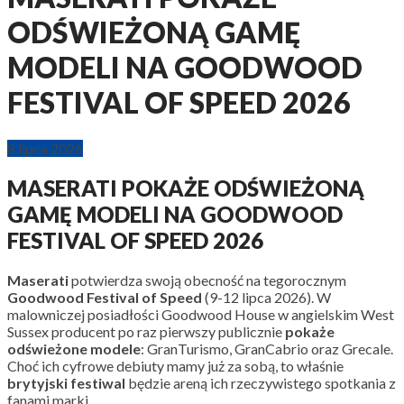
ODŚWIEŻONĄ GAMĘ
MODELI NA GOODWOOD
FESTIVAL OF SPEED 2026
8 lipca 2026
MASERATI POKAŻE ODŚWIEŻONĄ
GAMĘ MODELI NA GOODWOOD
FESTIVAL OF SPEED 2026
Maserati
potwierdza swoją obecność na tegorocznym
Goodwood Festival of Speed
(9-12 lipca 2026). W
malowniczej posiadłości Goodwood House w angielskim West
Sussex producent po raz pierwszy publicznie
pokaże
odświeżone modele
: GranTurismo, GranCabrio oraz Grecale.
Choć ich cyfrowe debiuty mamy już za sobą, to właśnie
brytyjski festiwal
będzie areną ich rzeczywistego spotkania z
fanami marki.