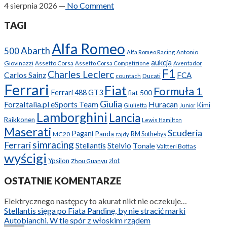
4 sierpnia 2026
—
No Comment
TAGI
Alfa Romeo
Abarth
500
Antonio
Alfa Romeo Racing
aukcja
Giovinazzi
Assetto Corsa
Assetto Corsa Competizione
Aventador
F1
Charles Leclerc
Carlos Sainz
FCA
Ducati
countach
Ferrari
Fiat
Formuła 1
Ferrari 488 GT3
fiat 500
Giulia
ForzaItalia.pl eSports Team
Huracan
Kimi
Giulietta
Junior
Lamborghini
Lancia
Raikkonen
Lewis Hamilton
Maserati
Scuderia
Pagani
Panda
MC20
RM Sothebys
rajdy
simracing
Ferrari
Stellantis
Stelvio
Tonale
Valtteri Bottas
wyścigi
Ypsilon
zlot
Zhou Guanyu
OSTATNIE KOMENTARZE
Elektrycznego następcy to akurat nikt nie oczekuje…
Stellantis sięga po Fiata Pandinę, by nie stracić marki
Autobianchi. W tle spór z włoskim rządem