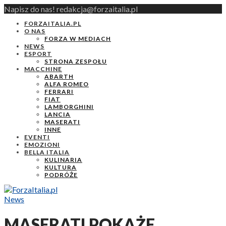
Napisz do nas! redakcja@forzaitalia.pl
FORZAITALIA.PL
O NAS
FORZA W MEDIACH
NEWS
ESPORT
STRONA ZESPOŁU
MACCHINE
ABARTH
ALFA ROMEO
FERRARI
FIAT
LAMBORGHINI
LANCIA
MASERATI
INNE
EVENTI
EMOZIONI
BELLA ITALIA
KULINARIA
KULTURA
PODRÓŻE
News
MASERATI POKAŻE