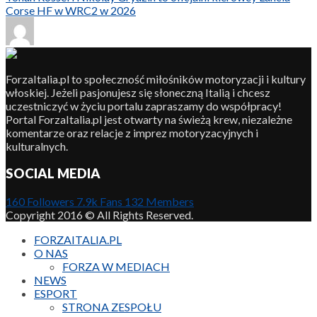
Corse HF w WRC2 w 2026
ForzaItalia.pl to społeczność miłośników motoryzacji i kultury
włoskiej. Jeżeli pasjonujesz się słoneczną Italią i chcesz
uczestniczyć w życiu portalu zapraszamy do współpracy!
Portal ForzaItalia.pl jest otwarty na świeżą krew, niezależne
komentarze oraz relacje z imprez motoryzacyjnych i
kulturalnych.
SOCIAL MEDIA
160
Followers
7.9k
Fans
132
Members
Copyright 2016 © All Rights Reserved.
FORZAITALIA.PL
O NAS
FORZA W MEDIACH
NEWS
ESPORT
STRONA ZESPOŁU