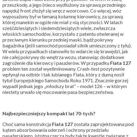
przeszkodę, a jego (nieco wydłużony za sprawą przedniego
napędu) front złożył się wręcz wzorcowo. Co więcej, wóz
wyposażony był w łamaną kolumnę kierownicy, za sprawą
której manekin w ogóle nie miał z nią styczności. W latach
sześćdziesiątych i siedemdziesiątych wiele, zwłaszcza
włoskich samochodów, korzystało z patentu otwieranej w
przeciwnym kierunku przedniej maski, bądź pokrywy
bagażnika (jeśli samochód posiadał silnik umieszczony z tyłu).
W wielu przypadkach stanowiło to wdarcie się krawędzi, jak
nie całej pokrywy do wnętrza wozu, stanowiąc dodatkowe
zagrożenie dla kierowcy i pasażerów. W przypadku
Fiata 127
problem ten został wyeliminowany. Crash-test pozytywnie
wpłynął na odbiór i tak lubianego Fiata, który z dumą nosił
tytuł Europejskiego Samochodu Roku 1971. Znacznie gorzej
wypadł jednak jego „młodszy brat” – model 126 – w którym
niestety urwało się mocowanie pasa bezpieczeństwa.
Najbezpieczniejszy kompakt lat 70-tych?
Choć sama konstrukcja
Fiata 127
została zaprojektowana pod
kątem absorbowania uderzeń i ochrony przedziału
pasażerskiego, istotną rzeczą były także kwestie związane z