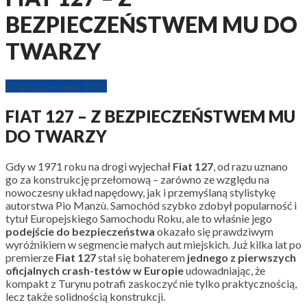
BEZPIECZEŃSTWEM MU DO
TWARZY
27 października 2025
FIAT 127 – Z BEZPIECZEŃSTWEM MU
DO TWARZY
Gdy w 1971 roku na drogi wyjechał
Fiat 127
, od razu uznano
go za konstrukcję przełomową – zarówno ze względu na
nowoczesny układ napędowy, jak i przemyślaną stylistykę
autorstwa Pio Manzù. Samochód szybko zdobył popularność i
tytuł Europejskiego Samochodu Roku, ale to właśnie jego
podejście do bezpieczeństwa
okazało się prawdziwym
wyróżnikiem w segmencie małych aut miejskich. Już kilka lat po
premierze
Fiat 127
stał się bohaterem
jednego z pierwszych
oficjalnych crash-testów w Europie
udowadniając, że
kompakt z Turynu potrafi zaskoczyć nie tylko praktycznością,
lecz także solidnością konstrukcji.