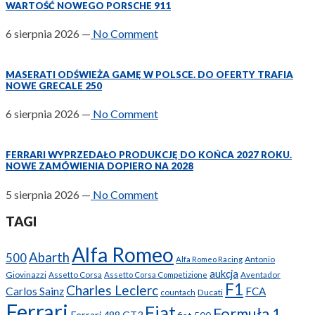
WARTOŚĆ NOWEGO PORSCHE 911
6 sierpnia 2026
—
No Comment
MASERATI ODŚWIEŻA GAMĘ W POLSCE. DO OFERTY TRAFIA
NOWE GRECALE 250
6 sierpnia 2026
—
No Comment
FERRARI WYPRZEDAŁO PRODUKCJĘ DO KOŃCA 2027 ROKU.
NOWE ZAMÓWIENIA DOPIERO NA 2028
5 sierpnia 2026
—
No Comment
TAGI
Alfa Romeo
Abarth
500
Antonio
Alfa Romeo Racing
aukcja
Giovinazzi
Assetto Corsa
Assetto Corsa Competizione
Aventador
F1
Charles Leclerc
Carlos Sainz
FCA
Ducati
countach
Ferrari
Fiat
Formuła 1