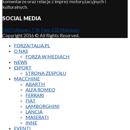
komentarze oraz relacje z imprez motoryzacyjnych i
kulturalnych.
SOCIAL MEDIA
160
Followers
7.9k
Fans
132
Members
Copyright 2016 © All Rights Reserved.
FORZAITALIA.PL
O NAS
FORZA W MEDIACH
NEWS
ESPORT
STRONA ZESPOŁU
MACCHINE
ABARTH
ALFA ROMEO
FERRARI
FIAT
LAMBORGHINI
LANCIA
MASERATI
INNE
EVENTI