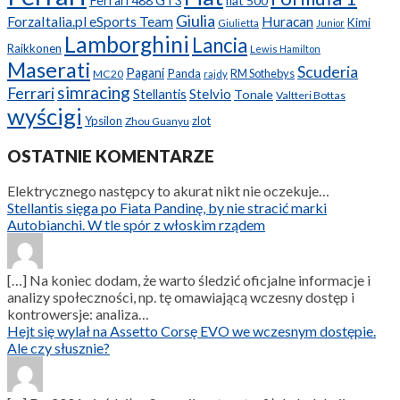
Ferrari 488 GT3
fiat 500
Giulia
ForzaItalia.pl eSports Team
Huracan
Kimi
Giulietta
Junior
Lamborghini
Lancia
Raikkonen
Lewis Hamilton
Maserati
Scuderia
Pagani
Panda
RM Sothebys
MC20
rajdy
simracing
Ferrari
Stellantis
Stelvio
Tonale
Valtteri Bottas
wyścigi
Ypsilon
zlot
Zhou Guanyu
OSTATNIE KOMENTARZE
Elektrycznego następcy to akurat nikt nie oczekuje…
Stellantis sięga po Fiata Pandinę, by nie stracić marki
Autobianchi. W tle spór z włoskim rządem
[…] Na koniec dodam, że warto śledzić oficjalne informacje i
analizy społeczności, np. tę omawiającą wczesny dostęp i
kontrowersje: analiza…
Hejt się wylał na Assetto Corsę EVO we wczesnym dostępie.
Ale czy słusznie?