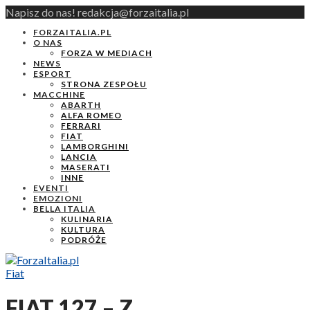
Napisz do nas! redakcja@forzaitalia.pl
FORZAITALIA.PL
O NAS
FORZA W MEDIACH
NEWS
ESPORT
STRONA ZESPOŁU
MACCHINE
ABARTH
ALFA ROMEO
FERRARI
FIAT
LAMBORGHINI
LANCIA
MASERATI
INNE
EVENTI
EMOZIONI
BELLA ITALIA
KULINARIA
KULTURA
PODRÓŻE
Fiat
FIAT 127 – Z