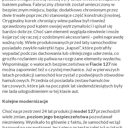
bakiem paliwa. Fabryczny zbiornik został umieszczony w
bezpiecznym miejscu, będąc dodatkowo chronionym przez
dwie trwałe poprzeczki stanowiące część konstrukcji nośnej.
Oryginalny korek chroniący wlew paliwa był również
sprawdzony pod kątem swojej wytrzymałości i spisał się
bardzo dobrze. Choć sam element wygląda niewinnie i może
kojarzyć się raczej z ozdobnymi akcesoriami – pełni naprawdę
ważną rolę. Wiele produkowanych przed laty samochodów
posiadało zwykłe nakrętki typu „kapsel”, które potrafiły
wypadać podczas dachowania lub silniejszego uderzenia, co
groziło rozlaniem się paliwa na rozgrzane elementy wydechu.
Wspominając o walorach bezpieczeństwa w
Fiacie 127
nie
można zapomnieć też o czystej mechanice. Już w pierwszych
latach produkcji samochód korzystał z podwójnych obwodów
hamulcowych. Przednia oś posiadała zestaw hamulców
tarczowych, które jak na początek lat siedemdziesiątych były
nie lada udogodnieniem w tej klasie aut.
Kolejne modernizacje
Choć na przestrzeni 24 lat produkcji
model 127
przechodził
wiele zmian,
poziom jego bezpieczeństwa
pozostawał
niezmienny. Wynikało to głównie z faktu, że samochód wciąż
bazował na sprawdzonej, lecz nieco przestarzałej już w latach