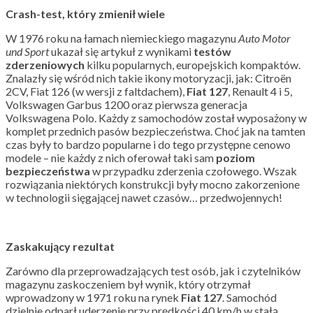
Crash-test, który zmienił wiele
W 1976 roku na łamach niemieckiego magazynu
Auto Motor
und Sport
ukazał się artykuł z wynikami
testów
zderzeniowych
kilku popularnych, europejskich kompaktów.
Znalazły się wśród nich takie ikony motoryzacji, jak: Citroën
2CV, Fiat 126 (w wersji z faltdachem),
Fiat 127
, Renault 4 i 5,
Volkswagen Garbus 1200 oraz pierwsza generacja
Volkswagena Polo. Każdy z samochodów został wyposażony w
komplet przednich pasów bezpieczeństwa. Choć jak na tamten
czas były to bardzo popularne i do tego przystępne cenowo
modele – nie każdy z nich oferował taki sam
poziom
bezpieczeństwa
w przypadku zderzenia czołowego. Wszak
rozwiązania niektórych konstrukcji były mocno zakorzenione
w technologii sięgającej nawet czasów… przedwojennych!
Zaskakujący rezultat
Zarówno dla przeprowadzających test osób, jak i czytelników
magazynu zaskoczeniem był wynik, który otrzymał
wprowadzony w 1971 roku na rynek
Fiat 127
. Samochód
dzielnie odparł uderzenie przy prędkości 40 km/h w stałą