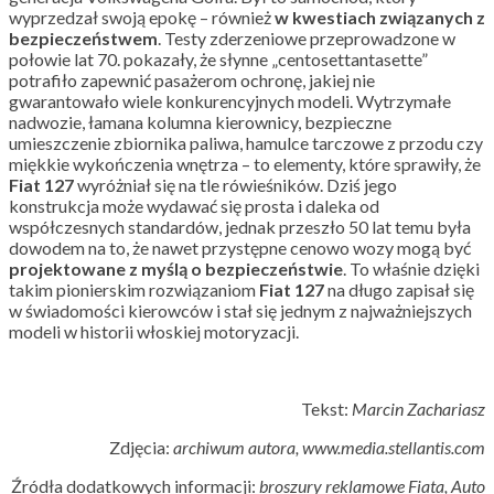
wyprzedzał swoją epokę – również
w kwestiach związanych z
bezpieczeństwem
. Testy zderzeniowe przeprowadzone w
połowie lat 70. pokazały, że słynne „centosettantasette”
potrafiło zapewnić pasażerom ochronę, jakiej nie
gwarantowało wiele konkurencyjnych modeli. Wytrzymałe
nadwozie, łamana kolumna kierownicy, bezpieczne
umieszczenie zbiornika paliwa, hamulce tarczowe z przodu czy
miękkie wykończenia wnętrza – to elementy, które sprawiły, że
Fiat 127
wyróżniał się na tle rówieśników. Dziś jego
konstrukcja może wydawać się prosta i daleka od
współczesnych standardów, jednak przeszło 50 lat temu była
dowodem na to, że nawet przystępne cenowo wozy mogą być
projektowane z myślą o bezpieczeństwie
. To właśnie dzięki
takim pionierskim rozwiązaniom
Fiat 127
na długo zapisał się
w świadomości kierowców i stał się jednym z najważniejszych
modeli w historii włoskiej motoryzacji.
Tekst:
Marcin Zachariasz
Zdjęcia:
archiwum autora, www.media.stellantis.com
Źródła dodatkowych informacji:
broszury reklamowe Fiata, Auto