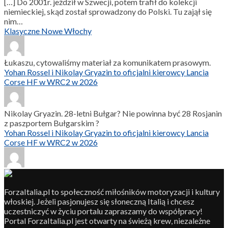
[…] Do 2001r. jeździł w Szwecji, potem trafił do kolekcji
niemieckiej, skąd został sprowadzony do Polski. Tu zajął się
nim…
Klasyczne Nowe Włochy
Łukaszu, cytowaliśmy materiał za komunikatem prasowym.
Yohan Rossel i Nikolay Gryazin to oficjalni kierowcy Lancia
Corse HF w WRC2 w 2026
Nikolay Gryazin. 28-letni Bułgar? Nie powinna być 28 Rosjanin
z paszportem Bułgarskim ?
Yohan Rossel i Nikolay Gryazin to oficjalni kierowcy Lancia
Corse HF w WRC2 w 2026
ForzaItalia.pl to społeczność miłośników motoryzacji i kultury
włoskiej. Jeżeli pasjonujesz się słoneczną Italią i chcesz
uczestniczyć w życiu portalu zapraszamy do współpracy!
Portal ForzaItalia.pl jest otwarty na świeżą krew, niezależne