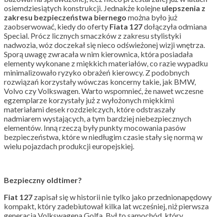
osiemdziesiątych konstrukcji. Jednakże kolejne
ulepszenia z
zakresu bezpieczeństwa biernego
można było już
zaobserwować, kiedy do oferty
Fiata 127
dołączyła odmiana
Special. Prócz licznych smaczków z zakresu stylistyki
nadwozia, wóz doczekał się nieco odświeżonej wizji wnętrza.
Sporą uwagę zwracała w nim kierownica, która posiadała
elementy wykonane z miękkich materiałów, co razie wypadku
minimalizowało ryzyko obrażeń kierowcy. Z podobnych
rozwiązań korzystały wówczas koncerny takie, jak BMW,
Volvo czy Volkswagen. Warto wspomnieć, że nawet wczesne
egzemplarze korzystały już z wyłożonych miękkimi
materiałami desek rozdzielczych, które odstraszały
nadmiarem wystających, a tym bardziej niebezpiecznych
elementów. Inną rzeczą były punkty mocowania pasów
bezpieczeństwa, które w niedługim czasie stały się normą w
wielu pojazdach produkcji europejskiej.
Bezpieczny oldtimer?
Fiat 127
zapisał się w historii nie tylko jako przednionapędowy
kompakt, który zadebiutował kilka lat wcześniej, niż pierwsza
generacja Volkswagena Golfa. Był to samochód, który