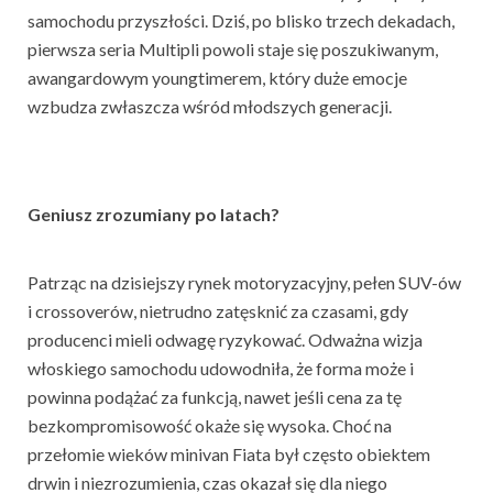
samochodu przyszłości. Dziś, po blisko trzech dekadach,
pierwsza seria Multipli powoli staje się poszukiwanym,
awangardowym youngtimerem, który duże emocje
wzbudza zwłaszcza wśród młodszych generacji.
Geniusz zrozumiany po latach?
Patrząc na dzisiejszy rynek motoryzacyjny, pełen SUV-ów
i crossoverów, nietrudno zatęsknić za czasami, gdy
producenci mieli odwagę ryzykować. Odważna wizja
włoskiego samochodu udowodniła, że forma może i
powinna podążać za funkcją, nawet jeśli cena za tę
bezkompromisowość okaże się wysoka. Choć na
przełomie wieków minivan Fiata był często obiektem
drwin i niezrozumienia, czas okazał się dla niego