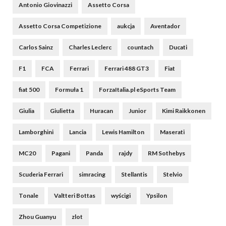
Antonio Giovinazzi
Assetto Corsa
Assetto Corsa Competizione
aukcja
Aventador
Carlos Sainz
Charles Leclerc
countach
Ducati
F1
FCA
Ferrari
Ferrari 488 GT3
Fiat
fiat 500
Formuła 1
ForzaItalia.pl eSports Team
Giulia
Giulietta
Huracan
Junior
Kimi Raikkonen
Lamborghini
Lancia
Lewis Hamilton
Maserati
MC20
Pagani
Panda
rajdy
RM Sothebys
Scuderia Ferrari
simracing
Stellantis
Stelvio
Tonale
Valtteri Bottas
wyścigi
Ypsilon
Zhou Guanyu
zlot