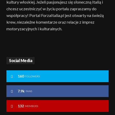
kultury włoskiej. Jeżeli pasjonujesz się słoneczną Italią i
chcesz uczestniczyć w życiu portalu zapraszamy do
współpracy! Portal ForzaItalia.pl jest otwarty na świeżą
krew, niezależne komentarze oraz relacje z imprez
motoryzacyjnych i kulturalnych.
Social Media
160
FOLLOWERS
7.9k
FANS
132
MEMBERS