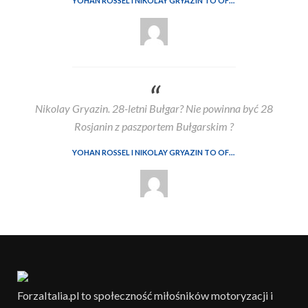
YOHAN ROSSEL I NIKOLAY GRYAZIN TO OFICJALNI KIEROWCY LANCIA CORSE HF W WRC2 W 2026
Nikolay Gryazin. 28-letni Bułgar? Nie powinna być 28
Rosjanin z paszportem Bułgarskim ?
YOHAN ROSSEL I NIKOLAY GRYAZIN TO OFICJALNI KIEROWCY LANCIA CORSE HF W WRC2 W 2026
ForzaItalia.pl to społeczność miłośników motoryzacji i