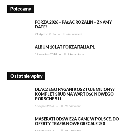
Polecamy
FORZA 2026 – PAŁAC ROZALIN – ZNAMY
DATĘ!
21 stycznia 2026
—
No Comment
ALBUM 10 LAT FORZAITALIA.PL
12 września 2018
—
2 komentarze
Ostatnie wpisy
DLACZEGO PAGANI KOSZTUJE MILIONY?
KOMPLET ŚRUB MA WARTOŚĆ NOWEGO
PORSCHE 911
6 sierpnia 2026
—
No Comment
MASERATI ODŚWIEŻA GAMĘ W POLSCE. DO
OFERTY TRAFIA NOWE GRECALE 250
6 sierpnia 2026
—
No Comment