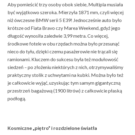
Aby pomieścić trzy osoby obok siebie, Multipla musiała
być wyjątkowo szeroka. Mierzyła 1871 mm, czyli więcej
niż ówczesne BMW serii 5 E39! Jednocześnie auto było
krótsze od Fiata Bravo czy Marea Weekend, gdyż jego
długość wynosiła zaledwie 3,99 metra. Co więcej,
środkowe fotele w obu rzędach można było przesunąć
nieco do tyłu, dzięki czemu pasażerowie nie trącali się
ramionami. Kluczem do sukcesu była też modułowość
siedzeń – po złożeniu niektórych z nich, otrzymywaliśmy
praktyczny stolik z uchwytami na kubki. Można było też
je całkowicie wyjąć, uzyskując tym samym gigantyczną
przestrzeń bagażową (1900 litrów) z całkowicie płaską
podłogą.
Kosmiczne „piętro” i rozdzielone światła