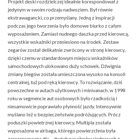
Projekt deski rozdzielczej idealnie korespondował z
jedynym w swoim rodzaju nadwoziem. Był równie
ekstrawagancki, co przemyślany. Jedną z inspiracji
podczas jego tworzenia było domowe biurko z całym
wyposażeniem. Zamiast nudnego daszka przed kierowcą,
wszystkie wskaźniki przeniesiono na środek. Zestaw
zegarów został delikatnie zwrócony w stronę kierowcy,
dzięki czemu w standardowym miejscu wskaźników
samochodowych ulokowano duży schowek. Dźwignia
zmiany biegów została umieszczona wysoko na konsoli
centralnej, tuż pod ręką kierowcy. To rozwiązanie, dziś
powszechne w autach użytkowych i minivanach, w 1998
roku w segmencie aut osobowych było rzadkością i
niesamowicie poprawiało płynność jazdy. Intensywnie
myślano też o bezpieczeństwie podróżujących. Prócz
poduszki powietrznej kierowcy, Multipla została
wyposażona w airbaga, którego powierzchnia była
zarezerwowana dla… dwóch pasażerów siedzących z