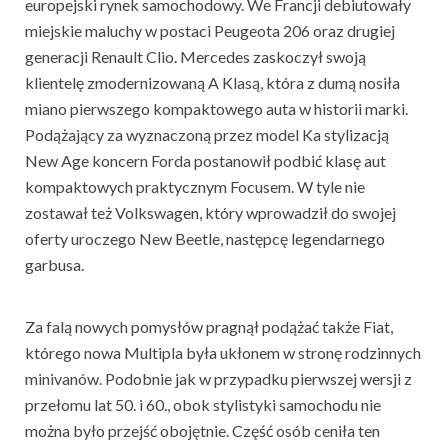
europejski rynek samochodowy. We Francji debiutowały
miejskie maluchy w postaci Peugeota 206 oraz drugiej
generacji Renault Clio. Mercedes zaskoczył swoją
klientelę zmodernizowaną A Klasą, która z dumą nosiła
miano pierwszego kompaktowego auta w historii marki.
Podążający za wyznaczoną przez model Ka stylizacją
New Age koncern Forda postanowił podbić klasę aut
kompaktowych praktycznym Focusem. W tyle nie
zostawał też Volkswagen, który wprowadził do swojej
oferty uroczego New Beetle, następcę legendarnego
garbusa.
Za falą nowych pomysłów pragnął podążać także Fiat,
którego nowa Multipla była ukłonem w stronę rodzinnych
minivanów. Podobnie jak w przypadku pierwszej wersji z
przełomu lat 50. i 60., obok stylistyki samochodu nie
można było przejść obojętnie. Część osób ceniła ten