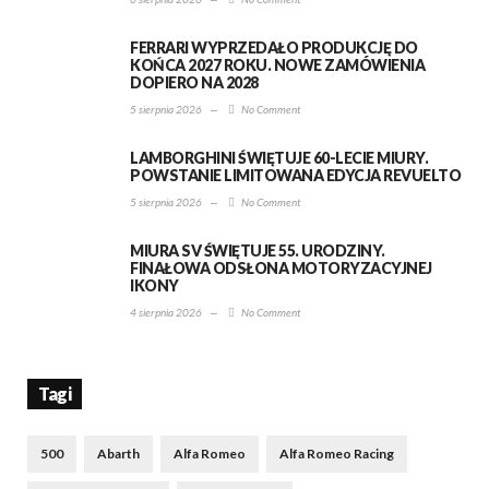
FERRARI WYPRZEDAŁO PRODUKCJĘ DO
KOŃCA 2027 ROKU. NOWE ZAMÓWIENIA
DOPIERO NA 2028
5 sierpnia 2026
—
No Comment
LAMBORGHINI ŚWIĘTUJE 60-LECIE MIURY.
POWSTANIE LIMITOWANA EDYCJA REVUELTO
5 sierpnia 2026
—
No Comment
MIURA SV ŚWIĘTUJE 55. URODZINY.
FINAŁOWA ODSŁONA MOTORYZACYJNEJ
IKONY
4 sierpnia 2026
—
No Comment
Tagi
500
Abarth
Alfa Romeo
Alfa Romeo Racing