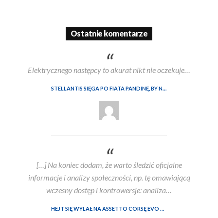
Ostatnie komentarze
Elektrycznego następcy to akurat nikt nie oczekuje…
STELLANTIS SIĘGA PO FIATA PANDINĘ, BY NIE STRACIĆ MARKI AUTOBIANCHI. W TLE SPÓR Z WŁOSKIM RZĄDEM
[…] Na koniec dodam, że warto śledzić oficjalne
informacje i analizy społeczności, np. tę omawiającą
wczesny dostęp i kontrowersje: analiza…
HEJT SIĘ WYLAŁ NA ASSETTO CORSĘ EVO WE WCZESNYM DOSTĘPIE. ALE CZY SŁUSZNIE?