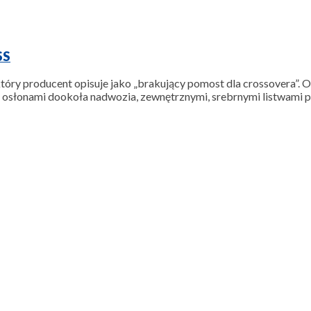
SS
 który producent opisuje jako „brakujący pomost dla crossovera”
i osłonami dookoła nadwozia, zewnętrznymi, srebrnymi listwami 