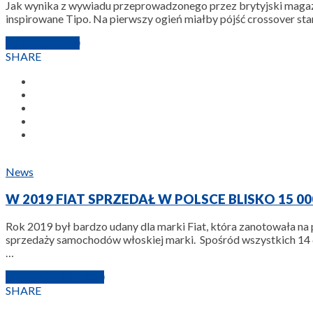
Jak wynika z wywiadu przeprowadzonego przez brytyjski magazy
inspirowane Tipo. Na pierwszy ogień miałby pójść crossover sta
27 MAJA 2020
SHARE
News
W 2019 FIAT SPRZEDAŁ W POLSCE BLISKO 15 0
Rok 2019 był bardzo udany dla marki Fiat, która zanotowała n
sprzedaży samochodów włoskiej marki. Spośród wszystkich 14 6
…
22 STYCZNIA 2020
SHARE