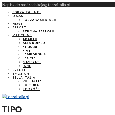
Napisz do nas! redakcja@forzaitalia.pl
FORZAITALIA.PL
O NAS
FORZA W MEDIACH
NEWS
ESPORT
STRONA ZESPOŁU
MACCHINE
ABARTH
ALFA ROMEO
FERRARI
FIAT
LAMBORGHINI
LANCIA
MASERATI
INNE
EVENTI
EMOZIONI
BELLA ITALIA
KULINARIA
KULTURA
PODRÓŻE
TIPO