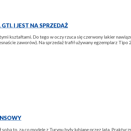
GTI. I JEST NA SPRZEDAŻ
ymi kształtami. Do tego w oczy rzuca się czerwony lakier nawiązuj
naście zaworów). Na sprzedaż trafił używany egzemplarz Tipo 2.0
TANSOWY
sobą to, za co modele z Turynu były lubiane przez lata. Praktyczn