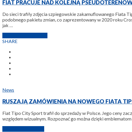
FIAT PRACUJE NAD KOLEJNĄ PSEUDOTERENOW
Do sieci trafiły zdjęcia szpiegowskie zakamuflowanego Fiata T
podobnego pakietu zmian, co zaprezentowany w 2020 roku Cros
jak …
19 LISTOPADA 2021
SHARE
News
RUSZAJĄ ZAMÓWIENIA NA NOWEGO FIATA TIP
Fiat Tipo City Sport trafił do sprzedaży w Polsce. Jego ceny za
względem wizualnym. Rozpoznać go można dzięki emblematom Sp
19 KWIETNIA 2021