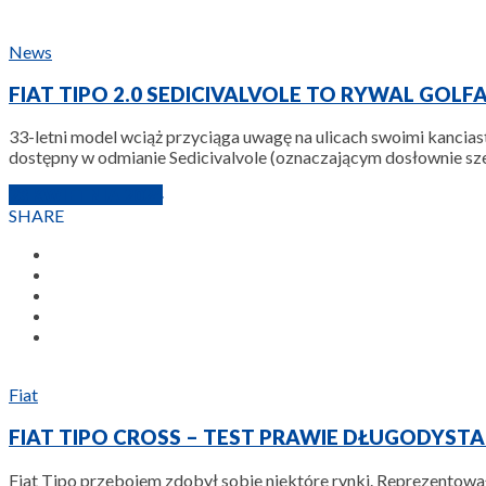
News
FIAT TIPO 2.0 SEDICIVALVOLE TO RYWAL GOLFA 
33-letni model wciąż przyciąga uwagę na ulicach swoimi kanciast
dostępny w odmianie Sedicivalvole (oznaczającym dosłownie szes
23 KWIETNIA 2024
SHARE
Fiat
FIAT TIPO CROSS – TEST PRAWIE DŁUGODYS
Fiat Tipo przebojem zdobył sobie niektóre rynki. Reprezentował 