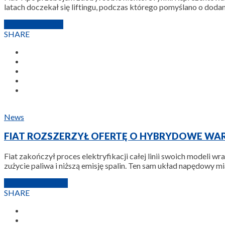
latach doczekał się liftingu, podczas którego pomyślano o dodan
7 LUTEGO 2023
SHARE
News
FIAT ROZSZERZYŁ OFERTĘ O HYBRYDOWE WARI
Fiat zakończył proces elektryfikacji całej linii swoich modeli
zużycie paliwa i niższą emisję spalin. Ten sam układ napędowy
17 LUTEGO 2022
SHARE