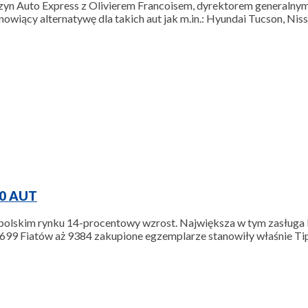
n Auto Express z Olivierem Francoisem, dyrektorem generalnym 
nowiący alternatywę dla takich aut jak m.in.: Hyundai Tucson, N
00 AUT
a polskim rynku 14-procentowy wzrost. Największa w tym zasługa
99 Fiatów aż 9384 zakupione egzemplarze stanowiły właśnie Tip