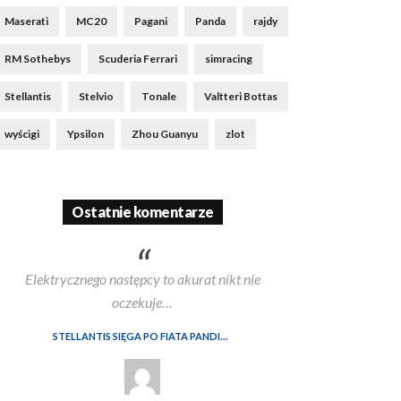
Maserati
MC20
Pagani
Panda
rajdy
RM Sothebys
Scuderia Ferrari
simracing
Stellantis
Stelvio
Tonale
Valtteri Bottas
wyścigi
Ypsilon
Zhou Guanyu
zlot
Ostatnie komentarze
Elektrycznego następcy to akurat nikt nie
oczekuje…
STELLANTIS SIĘGA PO FIATA PANDINĘ, BY NIE STRACIĆ MARKI AUTOBIANCHI. W TLE SPÓR Z WŁOSKIM RZĄDEM