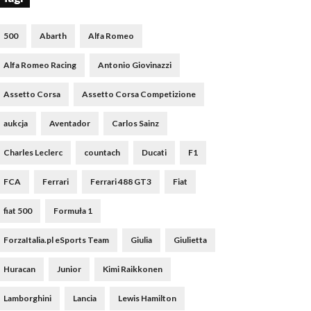
500
Abarth
Alfa Romeo
Alfa Romeo Racing
Antonio Giovinazzi
Assetto Corsa
Assetto Corsa Competizione
aukcja
Aventador
Carlos Sainz
Charles Leclerc
countach
Ducati
F1
FCA
Ferrari
Ferrari 488 GT3
Fiat
fiat 500
Formuła 1
ForzaItalia.pl eSports Team
Giulia
Giulietta
Huracan
Junior
Kimi Raikkonen
Lamborghini
Lancia
Lewis Hamilton