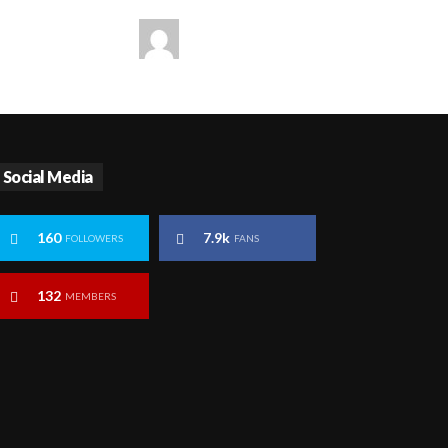
Social Media
160
7.9k
FOLLOWERS
FANS
132
MEMBERS