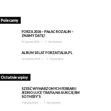
Polecamy
FORZA 2026 – PAŁAC ROZALIN –
ZNAMY DATĘ!
21 stycznia 2026
—
No Comment
ALBUM 10 LAT FORZAITALIA.PL
12 września 2018
—
2 komentarze
Ostatnie wpisy
SZEŚĆ WYMARZONYCH FERRARI I
JEDNO LUCE TRAFIĄ NA AUKCJĘ RM
SOTHEBY’S
7 sierpnia 2026
—
No Comment