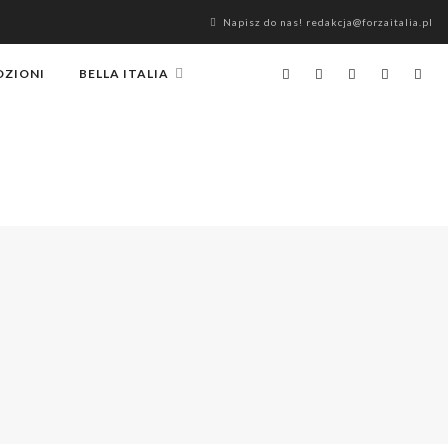
Napisz do nas! redakcja@forzaitalia.pl
OZIONI
BELLA ITALIA