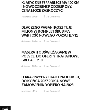
KLASYCZNE FERRARI 308 MA 400 KM
I NOWOCZESNE PODZESPOŁY.
CENA MOŻE ZASKOCZYĆ
7 sierpnia 2026
—
No Comment
DLACZEGO PAGANI KOSZTUJE
MILIONY? KOMPLET ŚRUB MA
WARTOŚĆ NOWEGO PORSCHE 911
6 sierpnia 2026
—
No Comment
MASERATI ODŚWIEŻA GAMĘ W
POLSCE. DO OFERTY TRAFIA NOWE
GRECALE 250
6 sierpnia 2026
—
No Comment
FERRARI WYPRZEDAŁO PRODUKCJĘ
DO KOŃCA 2027 ROKU. NOWE
ZAMÓWIENIA DOPIERO NA 2028
5 sierpnia 2026
—
No Comment
Tagi