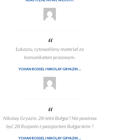
Łukaszu, cytowaliśmy materiał za
komunikatem prasowym.
YOHAN ROSSEL I NIKOLAY GRYAZIN TO OFICJALNI KIEROWCY LANCIA CORSE HF W WRC2 W 2026
Nikolay Gryazin. 28-letni Bułgar? Nie powinna
być 28 Rosjanin z paszportem Bułgarskim ?
YOHAN ROSSEL I NIKOLAY GRYAZIN TO OFICJALNI KIEROWCY LANCIA CORSE HF W WRC2 W 2026