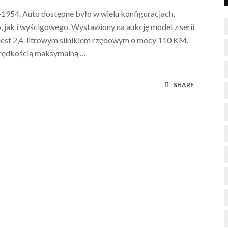
1954. Auto dostępne było w wielu konfiguracjach,
jak i wyścigowego. Wystawiony na aukcję model z serii
est 2,4-litrowym silnikiem rzędowym o mocy 110 KM.
prędkością maksymalną …
SHARE