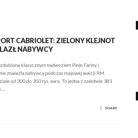
PORT CABRIOLET: ZIELONY KLEJNOT
NALAZŁ NABYWCY
ozdobiona klasycznym nadwoziem Pinin Fariny i
, nie znalazła nabywcy podczas majowej aukcji RM
ale od 300 do 350 tys. euro. To jedna z zaledwie 383
i …
SHARE