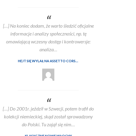
[…] Na koniec dodam, że warto śledzić oficjalne
informacje i analizy społeczności, np. tę
omawiającą wczesny dostęp i kontrowersje:
analiza…
HEJT SIĘ WYLAŁ NA ASSETTO CORSĘ EVO WE WCZESNYM DOSTĘPIE. ALE CZY SŁUSZNIE?
[…] Do 2001r. jeździł w Szwecji, potem trafił do
kolekcji niemieckiej, skąd został sprowadzony
do Polski. Tu zajął się nim…
KLASYCZNE NOWE WŁOCHY