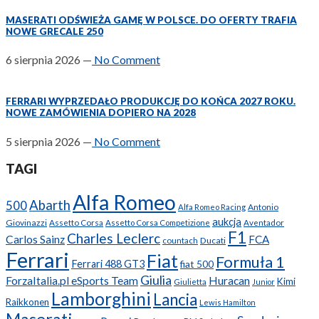
MASERATI ODŚWIEŻA GAMĘ W POLSCE. DO OFERTY TRAFIA
NOWE GRECALE 250
6 sierpnia 2026
—
No Comment
FERRARI WYPRZEDAŁO PRODUKCJĘ DO KOŃCA 2027 ROKU.
NOWE ZAMÓWIENIA DOPIERO NA 2028
5 sierpnia 2026
—
No Comment
TAGI
Alfa Romeo
Abarth
500
Antonio
Alfa Romeo Racing
aukcja
Giovinazzi
Assetto Corsa
Assetto Corsa Competizione
Aventador
F1
Charles Leclerc
Carlos Sainz
FCA
Ducati
countach
Ferrari
Fiat
Formuła 1
Ferrari 488 GT3
fiat 500
Giulia
ForzaItalia.pl eSports Team
Huracan
Kimi
Giulietta
Junior
Lamborghini
Lancia
Raikkonen
Lewis Hamilton