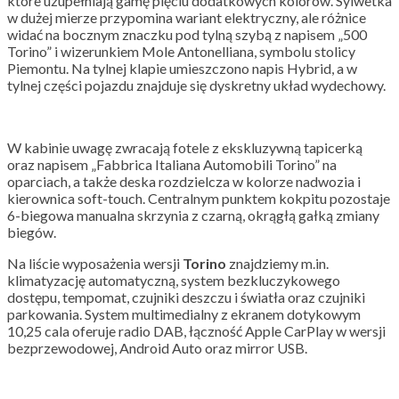
które uzupełniają gamę pięciu dodatkowych kolorów. Sylwetka
w dużej mierze przypomina wariant elektryczny, ale różnice
widać na bocznym znaczku pod tylną szybą z napisem „500
Torino” i wizerunkiem Mole Antonelliana, symbolu stolicy
Piemontu. Na tylnej klapie umieszczono napis Hybrid, a w
tylnej części pojazdu znajduje się dyskretny układ wydechowy.
W kabinie uwagę zwracają fotele z ekskluzywną tapicerką
oraz napisem „Fabbrica Italiana Automobili Torino” na
oparciach, a także deska rozdzielcza w kolorze nadwozia i
kierownica soft-touch. Centralnym punktem kokpitu pozostaje
6-biegowa manualna skrzynia z czarną, okrągłą gałką zmiany
biegów.
Na liście wyposażenia wersji
Torino
znajdziemy m.in.
klimatyzację automatyczną, system bezkluczykowego
dostępu, tempomat, czujniki deszczu i światła oraz czujniki
parkowania. System multimedialny z ekranem dotykowym
10,25 cala oferuje radio DAB, łączność Apple CarPlay w wersji
bezprzewodowej, Android Auto oraz mirror USB.