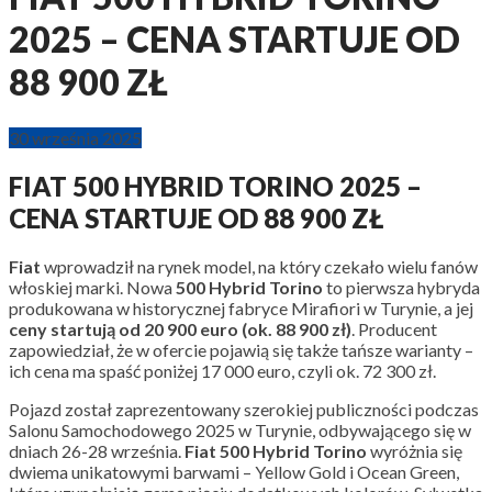
2025 – CENA STARTUJE OD
88 900 ZŁ
30 września 2025
FIAT 500 HYBRID TORINO 2025 –
CENA STARTUJE OD 88 900 ZŁ
Fiat
wprowadził na rynek model, na który czekało wielu fanów
włoskiej marki. Nowa
500 Hybrid Torino
to pierwsza hybryda
produkowana w historycznej fabryce Mirafiori w Turynie, a jej
ceny startują od 20 900 euro (ok. 88 900 zł)
. Producent
zapowiedział, że w ofercie pojawią się także tańsze warianty –
ich cena ma spaść poniżej 17 000 euro, czyli ok. 72 300 zł.
Pojazd został zaprezentowany szerokiej publiczności podczas
Salonu Samochodowego 2025 w Turynie, odbywającego się w
dniach 26-28 września.
Fiat 500 Hybrid Torino
wyróżnia się
dwiema unikatowymi barwami – Yellow Gold i Ocean Green,