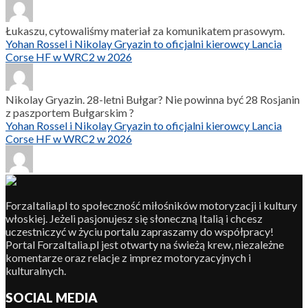
Łukaszu, cytowaliśmy materiał za komunikatem prasowym.
Yohan Rossel i Nikolay Gryazin to oficjalni kierowcy Lancia
Corse HF w WRC2 w 2026
Nikolay Gryazin. 28-letni Bułgar? Nie powinna być 28 Rosjanin
z paszportem Bułgarskim ?
Yohan Rossel i Nikolay Gryazin to oficjalni kierowcy Lancia
Corse HF w WRC2 w 2026
ForzaItalia.pl to społeczność miłośników motoryzacji i kultury
włoskiej. Jeżeli pasjonujesz się słoneczną Italią i chcesz
uczestniczyć w życiu portalu zapraszamy do współpracy!
Portal ForzaItalia.pl jest otwarty na świeżą krew, niezależne
komentarze oraz relacje z imprez motoryzacyjnych i
kulturalnych.
SOCIAL MEDIA