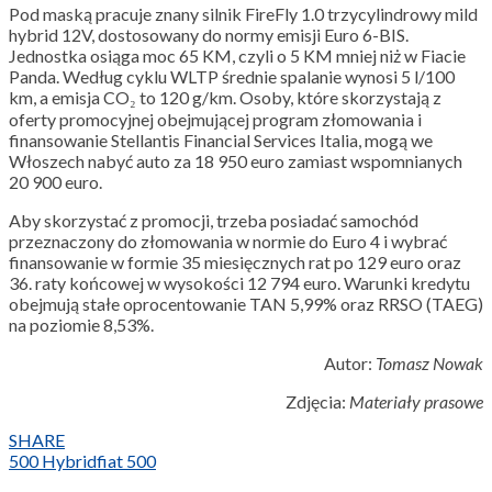
Pod maską pracuje znany silnik FireFly 1.0 trzycylindrowy mild
hybrid 12V, dostosowany do normy emisji Euro 6-BIS.
Jednostka osiąga moc 65 KM, czyli o 5 KM mniej niż w Fiacie
Panda. Według cyklu WLTP średnie spalanie wynosi 5 l/100
km, a emisja CO₂ to 120 g/km. Osoby, które skorzystają z
oferty promocyjnej obejmującej program złomowania i
finansowanie Stellantis Financial Services Italia, mogą we
Włoszech nabyć auto za 18 950 euro zamiast wspomnianych
20 900 euro.
Aby skorzystać z promocji, trzeba posiadać samochód
przeznaczony do złomowania w normie do Euro 4 i wybrać
finansowanie w formie 35 miesięcznych rat po 129 euro oraz
36. raty końcowej w wysokości 12 794 euro. Warunki kredytu
obejmują stałe oprocentowanie TAN 5,99% oraz RRSO (TAEG)
na poziomie 8,53%.
Autor:
Tomasz Nowak
Zdjęcia:
Materiały prasowe
SHARE
500 Hybrid
fiat 500