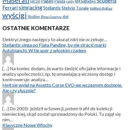
Maserati
Scuderia
Pagani
Panda
RM Sothebys
MC20
rajdy
simracing
Ferrari
Stellantis
Stelvio
Tonale
Valtteri Bottas
wyścigi
Ypsilon
zlot
Zhou Guanyu
OSTATNIE KOMENTARZE
Elektrycznego następcy to akurat nikt nie oczekuje…
Stellantis sięga po Fiata Pandinę, by nie stracić marki
Autobianchi. W tle spór z włoskim rządem
[…] Na koniec dodam, że warto śledzić oficjalne informacje i
analizy społeczności, np. tę omawiającą wczesny dostęp i
kontrowersje: analiza…
Hejt się wylał na Assetto Corsę EVO we wczesnym dostępie.
Ale czy słusznie?
[…] Do 2001r. jeździł w Szwecji, potem trafił do kolekcji
niemieckiej, skąd został sprowadzony do Polski. Tu zajął się
nim…
Klasyczne Nowe Włochy