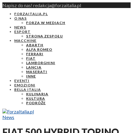
Napisz do nas! redakcja@forzaitalia.pl
FORZAITALIA.PL
O NAS
FORZA W MEDIACH
NEWS
ESPORT
STRONA ZESPOŁU
MACCHINE
ABARTH
ALFA ROMEO
FERRARI
FIAT
LAMBORGHINI
LANCIA
MASERATI
INNE
EVENTI
EMOZIONI
BELLA ITALIA
KULINARIA
KULTURA
PODRÓŻE
News
FIAT 500 HYBRID TORINO