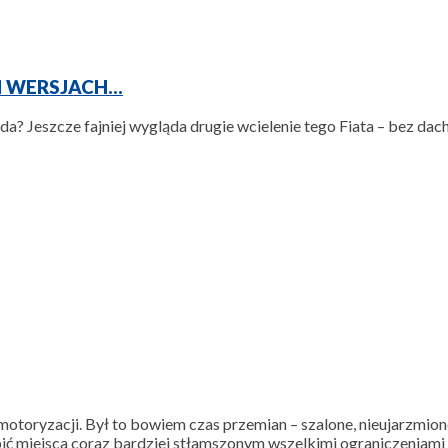
H WERSJACH…
wda? Jeszcze fajniej wygląda drugie wcielenie tego Fiata – bez d
motoryzacji. Był to bowiem czas przemian – szalone, nieujarzmion
ąpić miejsca coraz bardziej stłamszonym wszelkimi ograniczenia