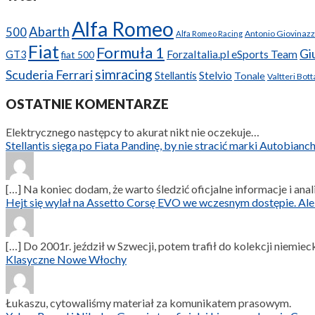
Alfa Romeo
Abarth
500
Antonio Giovinazz
Alfa Romeo Racing
Fiat
Formuła 1
Giu
ForzaItalia.pl eSports Team
GT3
fiat 500
simracing
Scuderia Ferrari
Stellantis
Stelvio
Tonale
Valtteri Bott
OSTATNIE KOMENTARZE
Elektrycznego następcy to akurat nikt nie oczekuje…
Stellantis sięga po Fiata Pandinę, by nie stracić marki Autobian
[…] Na koniec dodam, że warto śledzić oficjalne informacje i ana
Hejt się wylał na Assetto Corsę EVO we wczesnym dostępie. Ale 
[…] Do 2001r. jeździł w Szwecji, potem trafił do kolekcji niemiec
Klasyczne Nowe Włochy
Łukaszu, cytowaliśmy materiał za komunikatem prasowym.