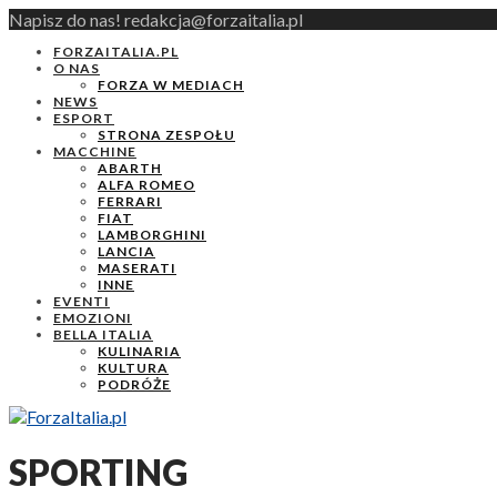
Napisz do nas! redakcja@forzaitalia.pl
FORZAITALIA.PL
O NAS
FORZA W MEDIACH
NEWS
ESPORT
STRONA ZESPOŁU
MACCHINE
ABARTH
ALFA ROMEO
FERRARI
FIAT
LAMBORGHINI
LANCIA
MASERATI
INNE
EVENTI
EMOZIONI
BELLA ITALIA
KULINARIA
KULTURA
PODRÓŻE
SPORTING