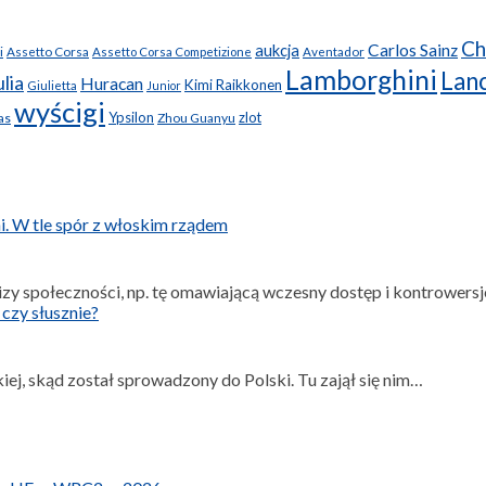
Ch
Carlos Sainz
aukcja
i
Assetto Corsa
Assetto Corsa Competizione
Aventador
Lamborghini
Lanc
lia
Huracan
Kimi Raikkonen
Giulietta
Junior
wyścigi
Ypsilon
zlot
as
Zhou Guanyu
chi. W tle spór z włoskim rządem
lizy społeczności, np. tę omawiającą wczesny dostęp i kontrowersj
czy słusznie?
kiej, skąd został sprowadzony do Polski. Tu zajął się nim…