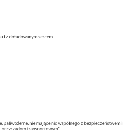
achu i z doładowanym sercem…
e, paliwożerne, nie mające nic wspólnego z bezpieczeństwem i
mi „przyrządom transportowym”.