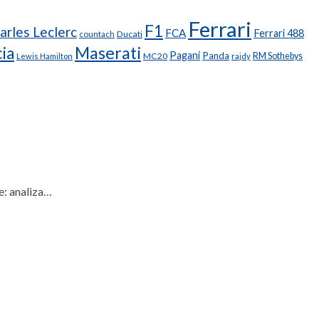
Ferrari
F1
arles Leclerc
FCA
Ferrari 488
Ducati
countach
Maserati
ia
Pagani
Panda
MC20
RM Sothebys
Lewis Hamilton
rajdy
e: analiza…