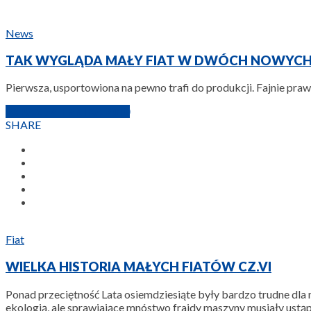
News
TAK WYGLĄDA MAŁY FIAT W DWÓCH NOWYC
Pierwsza, usportowiona na pewno trafi do produkcji. Fajnie pra
23 PAŹDZIERNIKA 2010
SHARE
Fiat
WIELKA HISTORIA MAŁYCH FIATÓW CZ.VI
Ponad przeciętność Lata osiemdziesiąte były bardzo trudne dla 
ekologią, ale sprawiające mnóstwo frajdy maszyny musiały ust