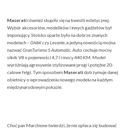
Maserati
również skupiło się na kwestii estetycznej.
Wybór akcesoriów, modelików i innych gadżetów był
imponujący. Stoisko oparte było na dobrze znanych
modelach –
Ghibli
czy
Levante
, a jedyną nowością można
nazwać
GranTurismo S Automatic
. Auto cechuje mocny
silnik V8 o pojemności 4,7 l i mocy 440 KM. Model
wyróżniają agresywnie stylizowane progi i potężne 20-
calowe felgi. Tym sposobem
Maserati
dotrzymuje danej
obietnicy o wprowadzeniu nowego modelu na każdym
międzynarodowym pokazie.
Choć pan Marchione twierdzi, że nie opłaca się budować