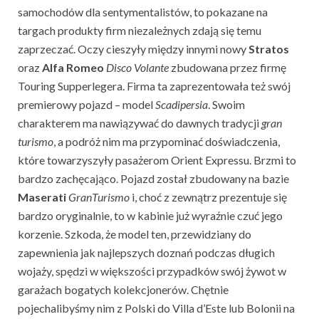
samochodów dla sentymentalistów, to pokazane na
targach produkty firm niezależnych zdają się temu
zaprzeczać. Oczy cieszyły między innymi nowy
Stratos
oraz
Alfa
Romeo
Disco
Volante
zbudowana przez firmę
Touring Supperlegera. Firma ta zaprezentowała też swój
premierowy pojazd – model
Scadipersia
. Swoim
charakterem ma nawiązywać do dawnych tradycji
gran
turismo
, a podróż nim ma przypominać doświadczenia,
które towarzyszyły pasażerom Orient Expressu. Brzmi to
bardzo zachęcająco. Pojazd został zbudowany na bazie
Maserati
GranTurismo
i, choć z zewnątrz prezentuje się
bardzo oryginalnie, to w kabinie już wyraźnie czuć jego
korzenie. Szkoda, że model ten, przewidziany do
zapewnienia jak najlepszych doznań podczas długich
wojaży, spędzi w większości przypadków swój żywot w
garażach bogatych kolekcjonerów. Chętnie
pojechalibyśmy nim z Polski do Villa d’Este lub Bolonii na