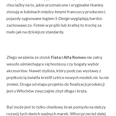
chociażby na to, jakie urozmaicone i oryginalne tkaniny
stosują w kabinach między innymi francuscy producenci,
pojazdy sygnowane logiem
S-Design
wyglądają bardzo
zachowawczo. Fotele w prążki lub kratkę to trochę za
mało jak na dzisiejsze standardy.
Złego wrażenia ze stoisk
Fiata i Alfa Romeo
nie zatrą
wesoło uśmiechające się hostessy czy bogaty wybór
akcesoriów. Nawet stylista, który podczas wystawy z
prędkością światła kreślił szkice nowych modeli, nic tu nie
zmieni. Droga od etapu projektu do finalizacji produkcji
jest u Włochów zwyczajnie zbyt długa i kręta.
Być może jest to tylko chwilowy brak pomysłu na dalszy
rozwój tych dwóch ważnych marek. Włosi przecież dalej