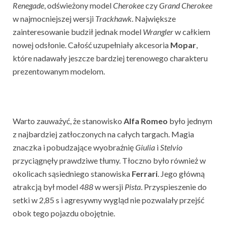
Renegade
, odświeżony model
Cherokee
czy
Grand Cherokee
w najmocniejszej wersji
Trackhawk
. Największe
zainteresowanie budził jednak model
Wrangler
w całkiem
nowej odsłonie. Całość uzupełniały akcesoria
Mopar
,
które nadawały jeszcze bardziej terenowego charakteru
prezentowanym modelom.
Warto zauważyć, że stanowisko
Alfa
Romeo
było jednym
z najbardziej zatłoczonych na całych targach. Magia
znaczka i pobudzające wyobraźnię
Giulia
i
Stelvio
przyciągnęły prawdziwe tłumy. Tłoczno było również w
okolicach sąsiedniego stanowiska
Ferrari
. Jego główną
atrakcją był model
488
w wersji
Pista
. Przyspieszenie do
setki w 2,85 s i agresywny wygląd nie pozwalały przejść
obok tego pojazdu obojętnie.