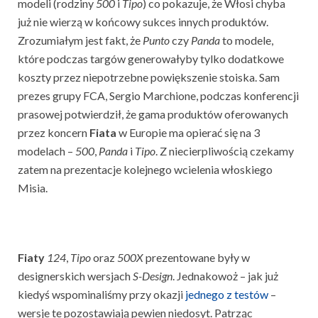
modeli (rodziny
500
i
Tipo
) co pokazuje, że Włosi chyba
już nie wierzą w końcowy sukces innych produktów.
Zrozumiałym jest fakt, że
Punto
czy
Panda
to modele,
które podczas targów generowałyby tylko dodatkowe
koszty przez niepotrzebne powiększenie stoiska. Sam
prezes grupy FCA, Sergio Marchione, podczas konferencji
prasowej potwierdził, że gama produktów oferowanych
przez koncern
Fiata
w Europie ma opierać się na 3
modelach –
500
,
Panda
i
Tipo
. Z niecierpliwością czekamy
zatem na prezentacje kolejnego wcielenia włoskiego
Misia.
Fiaty
124
,
Tipo
oraz
500X
prezentowane były w
designerskich wersjach
S-Design
. Jednakowoż – jak już
kiedyś wspominaliśmy przy okazji
jednego z testów
–
wersje te pozostawiają pewien niedosyt. Patrząc