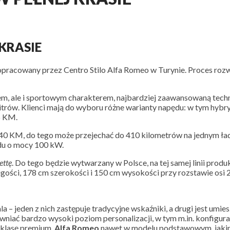
KRASIE
opracowany przez Centro Stilo Alfa Romeo w Turynie. Proces roz
em, ale i sportowym charakterem, najbardziej zaawansowaną techn
trów. Klienci mają do wyboru różne warianty napędu: w tym hybr
6 KM.
40 KM, do tego może przejechać do 410 kilometrów na jednym ła
du o mocy 100 kW.
ettę
. Do tego będzie wytwarzany w Polsce, na tej samej linii produ
ości, 178 cm szerokości i 150 cm wysokości przy rozstawie osi 
– jeden z nich zastępuje tradycyjne wskaźniki, a drugi jest umie
ać bardzo wysoki poziom personalizacji, w tym m.in. konfigura
 klasę premium,
Alfa Romeo
nawet w modelu podstawowym, jaki