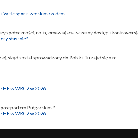
chi. W tle spór z włoskim rządem
lizy społeczności, np. tę omawiającą wczesny dostęp i kontrowersj
czy słusznie?
kiej, skąd został sprowadzony do Polski. Tu zajął się nim…
orse HF w WRC2 w 2026
 z paszportem Bułgarskim ?
orse HF w WRC2 w 2026