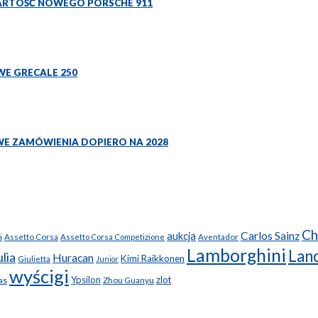
ARTOŚĆ NOWEGO PORSCHE 911
WE GRECALE 250
WE ZAMÓWIENIA DOPIERO NA 2028
Ch
Carlos Sainz
aukcja
i
Assetto Corsa
Assetto Corsa Competizione
Aventador
Lamborghini
Lanc
lia
Huracan
Kimi Raikkonen
Giulietta
Junior
wyścigi
Ypsilon
zlot
as
Zhou Guanyu