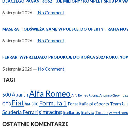
DLACZEGO PAGANI KOSZTUJE MILIONY? KOMPLET ŚRUB MA W
6 sierpnia 2026
—
No Comment
MASERATI ODŚWIEŻA GAMĘ W POLSCE. DO OFERTY TRAFIA NO
6 sierpnia 2026
—
No Comment
FERRARI WYPRZEDAŁO PRODUKCJĘ DO KOŃCA 2027 ROKU. NO
5 sierpnia 2026
—
No Comment
TAGI
Alfa Romeo
Abarth
500
Antonio Giovinazz
Alfa Romeo Racing
Fiat
Formuła 1
Giu
ForzaItalia.pl eSports Team
GT3
fiat 500
simracing
Scuderia Ferrari
Stellantis
Stelvio
Tonale
Valtteri Bott
OSTATNIE KOMENTARZE