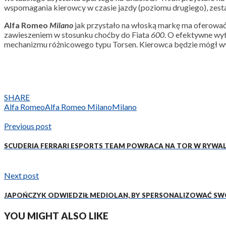
wspomagania kierowcy w czasie jazdy (poziomu drugiego), zesta
Alfa Romeo
Milano
jak przystało na włoską markę ma oferować
zawieszeniem w stosunku choćby do Fiata
600
. O efektywne wy
mechanizmu różnicowego typu Torsen. Kierowca będzie mógł wy
SHARE
Alfa Romeo
Alfa Romeo Milano
Milano
Previous post
SCUDERIA FERRARI ESPORTS TEAM POWRACA NA TOR W RYWAL
Next post
JAPOŃCZYK ODWIEDZIŁ MEDIOLAN, BY SPERSONALIZOWAĆ SWOJE
YOU MIGHT ALSO LIKE