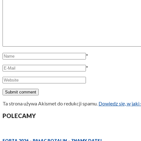
*
*
Ta strona używa Akismet do redukcji spamu.
Dowiedz się, w jak
POLECAMY
FORZA 2026 – PAŁAC ROZALIN – ZNAMY DATĘ!