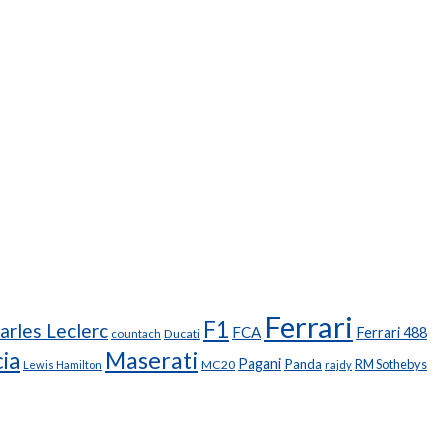
Ferrari
F1
arles Leclerc
FCA
Ferrari 488
Ducati
countach
Maserati
ia
Pagani
Panda
RM Sothebys
MC20
Lewis Hamilton
rajdy