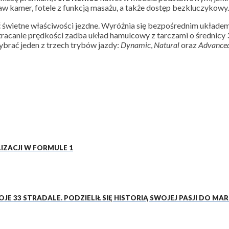
w kamer, fotele z funkcją masażu, a także dostęp bezkluczykowy
 świetne właściwości jezdne. Wyróżnia się bezpośrednim układem
tracanie prędkości zadba układ hamulcowy z tarczami o średnicy
brać jeden z trzech trybów jazdy:
Dynamic
,
Natural
oraz
Advanced
IZACJI W FORMULE 1
 33 STRADALE. PODZIELIŁ SIĘ HISTORIĄ SWOJEJ PASJI DO MAR