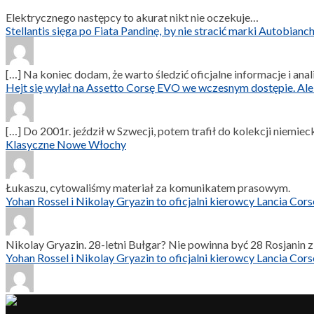
Elektrycznego następcy to akurat nikt nie oczekuje…
Stellantis sięga po Fiata Pandinę, by nie stracić marki Autobian
[…] Na koniec dodam, że warto śledzić oficjalne informacje i ana
Hejt się wylał na Assetto Corsę EVO we wczesnym dostępie. Ale 
[…] Do 2001r. jeździł w Szwecji, potem trafił do kolekcji niemiec
Klasyczne Nowe Włochy
Łukaszu, cytowaliśmy materiał za komunikatem prasowym.
Yohan Rossel i Nikolay Gryazin to oficjalni kierowcy Lancia C
Nikolay Gryazin. 28-letni Bułgar? Nie powinna być 28 Rosjanin
Yohan Rossel i Nikolay Gryazin to oficjalni kierowcy Lancia C