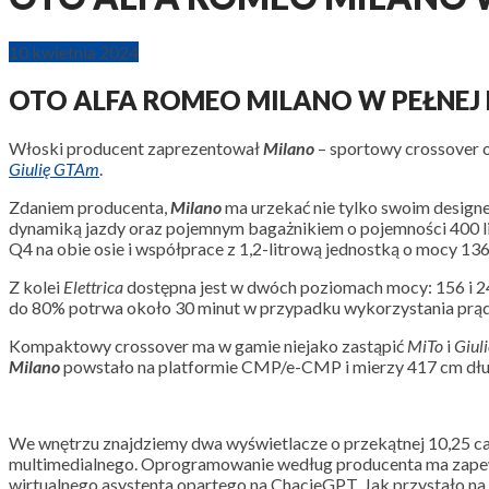
10 kwietnia 2024
OTO ALFA ROMEO MILANO W PEŁNEJ 
Włoski producent zaprezentował
Milano
– sportowy crossover 
Giulię GTAm
.
Zdaniem producenta,
Milano
ma urzekać nie tylko swoim design
dynamiką jazdy oraz pojemnym bagażnikiem o pojemności 400 li
Q4 na obie osie i współprace z 1,2-litrową jednostką o mocy 13
Z kolei
Elettrica
dostępna jest w dwóch poziomach mocy: 156 i 2
do 80% potrwa około 30 minut w przypadku wykorzystania prą
Kompaktowy crossover ma w gamie niejako zastąpić
MiTo
i
Giuli
Milano
powstało na platformie CMP/e-CMP i mierzy 417 cm dług
We wnętrzu znajdziemy dwa wyświetlacze o przekątnej 10,25 cala 
multimedialnego. Oprogramowanie według producenta ma zapewni
wirtualnego asystenta opartego na ChacieGPT. Jak przystało na