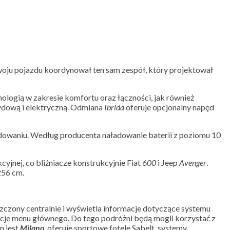
woju pojazdu koordynował ten sam zespół, który projektował
ologią w zakresie komfortu oraz łączności, jak również
ydową i elektryczną. Odmiana
Ibrida
oferuje opcjonalny napęd
dowaniu. Według producenta naładowanie baterii z poziomu 10
kcyjnej, co bliźniacze konstrukcyjnie Fiat
600
i Jeep
Avenger
.
256 cm.
szczony centralnie i wyświetla informacje dotyczące systemu
cje menu głównego. Do tego podróżni będą mogli korzystać z
m jest
Milano
, oferuje sportowe fotele Sabelt, systemy