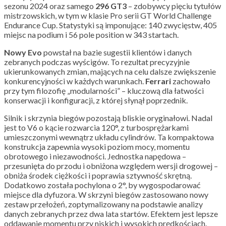
sezonu 2024 oraz samego
296
GT3
– zdobywcy pięciu tytułów
mistrzowskich, w tym w klasie Pro serii GT World Challenge
Endurance Cup. Statystyki są imponujące: 140 zwycięstw, 405
miejsc na podium i 56 pole position w 343 startach.
Nowy
Evo
powstał na bazie sugestii klientów i danych
zebranych podczas wyścigów. To rezultat precyzyjnie
ukierunkowanych zmian, mających na celu dalsze zwiększenie
konkurencyjności w każdych warunkach.
Ferrari
zachowało
przy tym filozofię „modularności” – kluczową dla łatwości
konserwacji i konfiguracji, z której słynął poprzednik.
Silnik i skrzynia biegów
pozostają bliskie oryginałowi. Nadal
jest to
V6 o kącie rozwarcia 120°
, z turbosprężarkami
umieszczonymi wewnątrz układu cylindrów. Ta kompaktowa
konstrukcja zapewnia wysoki poziom mocy, momentu
obrotowego i niezawodności. Jednostka napędowa –
przesunięta do przodu i obniżona względem wersji drogowej –
obniża środek ciężkości
i poprawia sztywność skrętną.
Dodatkowo została pochylona o 2°, by wygospodarować
miejsce dla dyfuzora.
W skrzyni biegów zastosowano nowy
zestaw przełożeń, zoptymalizowany na podstawie analizy
danych zebranych przez dwa lata startów. Efektem jest lepsze
oddawanie momentu przy niskich i wysokich prędkościach.