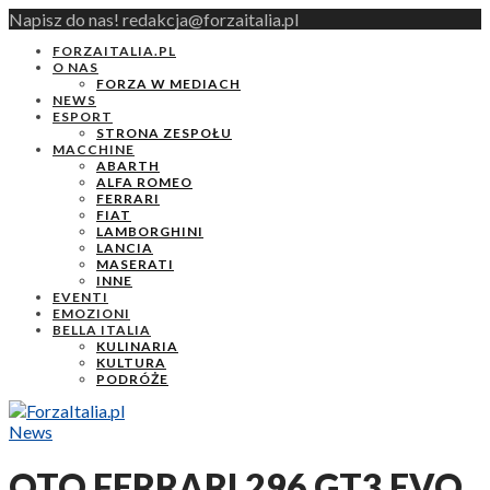
Napisz do nas! redakcja@forzaitalia.pl
FORZAITALIA.PL
O NAS
FORZA W MEDIACH
NEWS
ESPORT
STRONA ZESPOŁU
MACCHINE
ABARTH
ALFA ROMEO
FERRARI
FIAT
LAMBORGHINI
LANCIA
MASERATI
INNE
EVENTI
EMOZIONI
BELLA ITALIA
KULINARIA
KULTURA
PODRÓŻE
News
OTO FERRARI 296 GT3 EVO.