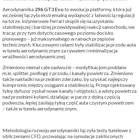
Aerodynamika
296
GT3
Evo
to ewolucja platformy, która już
wcześniej łączyła ekstremalną wydajność z łatwością regulacji
na torze. Inżynierowie Ferrari skupili się na uzyskaniu
stabilniejszej i bardziej przewidywalnej reakcji samochodu, nie
tracąc przy tym dotychczasowego poziomu docisku
pionowego – już maksymalnego w ramach przepisów
technicznych. Kluczowymi celami były stabilizacja przodu auta
w tunelu aerodynamicznym za rywalem i minimalizacja
wrażliwości aerodynamicznej.
Zmieniono niemal całe nadwozie – modyfikacjom poddano
m.in. splitter, podłogę z przodu, i kanały powietrza. Zmieniono
także nakładki na przednim zderzaku, by uzyskać najlepszy
kompromis między osiągami a stabilnością. Przeprojektowany
tylny dyfuzor zyskał nowe kanały i objętości, a wloty powietrza
nad przednimi kołami, działając w parze z dolną częścią
podwozia, lepiej zasilają tylną część auta czystym powietrzem
– także w tunelu aerodynamicznym.
Metodologia rozwoju aerodynamiki łączyła testy tunelowe z
obliczeniami CFD, pozwalając na symulacje zakłóconych