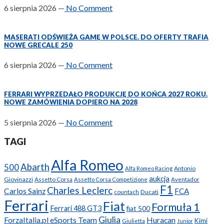
6 sierpnia 2026
—
No Comment
MASERATI ODŚWIEŻA GAMĘ W POLSCE. DO OFERTY TRAFIA
NOWE GRECALE 250
6 sierpnia 2026
—
No Comment
FERRARI WYPRZEDAŁO PRODUKCJĘ DO KOŃCA 2027 ROKU.
NOWE ZAMÓWIENIA DOPIERO NA 2028
5 sierpnia 2026
—
No Comment
TAGI
Alfa Romeo
Abarth
500
Antonio
Alfa Romeo Racing
aukcja
Giovinazzi
Assetto Corsa
Assetto Corsa Competizione
Aventador
F1
Charles Leclerc
Carlos Sainz
FCA
Ducati
countach
Ferrari
Fiat
Formuła 1
Ferrari 488 GT3
fiat 500
Giulia
ForzaItalia.pl eSports Team
Huracan
Kimi
Giulietta
Junior