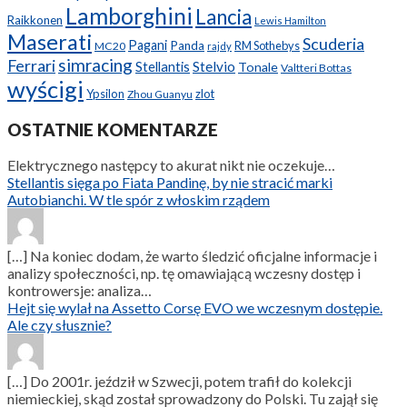
Lamborghini
Lancia
Raikkonen
Lewis Hamilton
Maserati
Scuderia
Pagani
Panda
RM Sothebys
MC20
rajdy
simracing
Ferrari
Stellantis
Stelvio
Tonale
Valtteri Bottas
wyścigi
Ypsilon
zlot
Zhou Guanyu
OSTATNIE KOMENTARZE
Elektrycznego następcy to akurat nikt nie oczekuje…
Stellantis sięga po Fiata Pandinę, by nie stracić marki
Autobianchi. W tle spór z włoskim rządem
[…] Na koniec dodam, że warto śledzić oficjalne informacje i
analizy społeczności, np. tę omawiającą wczesny dostęp i
kontrowersje: analiza…
Hejt się wylał na Assetto Corsę EVO we wczesnym dostępie.
Ale czy słusznie?
[…] Do 2001r. jeździł w Szwecji, potem trafił do kolekcji
niemieckiej, skąd został sprowadzony do Polski. Tu zajął się