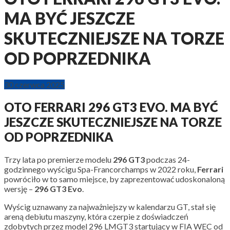
MA BYĆ JESZCZE
SKUTECZNIEJSZE NA TORZE
OD POPRZEDNIKA
30 czerwca 2025
OTO FERRARI 296 GT3 EVO. MA BYĆ
JESZCZE SKUTECZNIEJSZE NA TORZE
OD POPRZEDNIKA
Trzy lata po premierze modelu
296
GT3
podczas 24-
godzinnego wyścigu Spa-Francorchamps w 2022 roku,
Ferrari
powróciło w to samo miejsce, by zaprezentować udoskonaloną
wersję –
296
GT3
Evo
.
Wyścig uznawany za najważniejszy w kalendarzu GT, stał się
areną debiutu maszyny, która czerpie z doświadczeń
zdobytych przez model 296 LMGT3 startujący w FIA WEC od