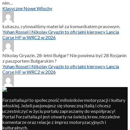
nim…
Klasyczne Nowe Włochy
Łukaszu, cytowaliśmy materiał za komunikatem prasowym.
Yohan Rossel i Nikolay Gryazin to oficjalni kierowcy Lancia
Corse HF w WRC2 w 2026
Nikolay Gryazin. 28-letni Bułgar? Nie powinna być 28 Rosjanin
z paszportem Bułgarskim ?
Yohan Rossel i Nikolay Gryazin to oficjalni kierowcy Lancia
Corse HF w WRC2 w 2026
ForzaItalia.pl to społeczność miłośników motoryzacji i kultury
włoskiej. Jeżeli pasjonujesz się słoneczną Italią i chcesz
uczestniczyć w życiu portalu zapraszamy do współpracy!
Portal ForzaItalia.pl jest otwarty na świeżą krew, niezależne
komentarze oraz relacje z imprez motoryzacyjnych i
kulturalnych.