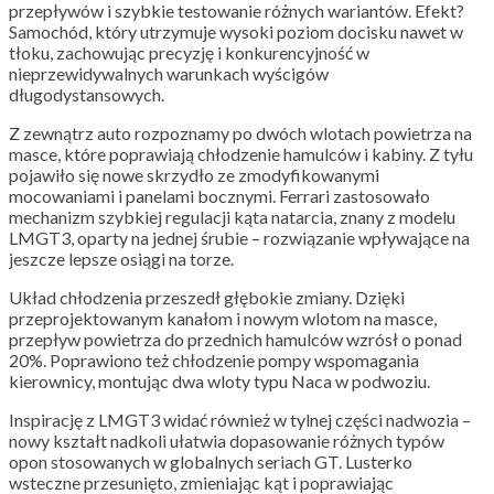
przepływów i szybkie testowanie różnych wariantów. Efekt?
Samochód, który utrzymuje wysoki poziom docisku nawet w
tłoku, zachowując precyzję i konkurencyjność w
nieprzewidywalnych warunkach wyścigów
długodystansowych.
Z zewnątrz auto rozpoznamy po dwóch wlotach powietrza na
masce, które poprawiają chłodzenie hamulców i kabiny. Z tyłu
pojawiło się nowe skrzydło ze zmodyfikowanymi
mocowaniami i panelami bocznymi. Ferrari zastosowało
mechanizm szybkiej regulacji kąta natarcia, znany z modelu
LMGT3, oparty na jednej śrubie – rozwiązanie wpływające na
jeszcze lepsze osiągi na torze.
Układ chłodzenia
przeszedł głębokie zmiany. Dzięki
przeprojektowanym kanałom i nowym wlotom na masce,
przepływ powietrza do przednich hamulców wzrósł o ponad
20%. Poprawiono też chłodzenie pompy wspomagania
kierownicy, montując dwa wloty typu Naca w podwoziu.
Inspirację z LMGT3 widać również w tylnej części nadwozia –
nowy kształt nadkoli ułatwia dopasowanie różnych typów
opon stosowanych w globalnych seriach GT. Lusterko
wsteczne przesunięto, zmieniając kąt i poprawiając