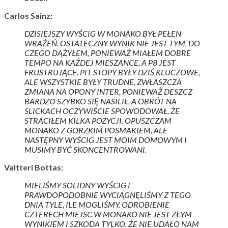
Carlos Sainz:
DZISIEJSZY WYŚCIG W MONAKO BYŁ PEŁEN
WRAŻEŃ. OSTATECZNY WYNIK NIE JEST TYM, DO
CZEGO DĄŻYŁEM, PONIEWAŻ MIAŁEM DOBRE
TEMPO NA KAŻDEJ MIESZANCE, A P8 JEST
FRUSTRUJĄCE. PIT STOPY BYŁY DZIŚ KLUCZOWE,
ALE WSZYSTKIE BYŁY TRUDNE, ZWŁASZCZA
ZMIANA NA OPONY INTER, PONIEWAŻ DESZCZ
BARDZO SZYBKO SIĘ NASILIŁ, A OBRÓT NA
SLICKACH OCZYWIŚCIE SPOWODOWAŁ, ŻE
STRACIŁEM KILKA POZYCJI. OPUSZCZAM
MONAKO Z GORZKIM POSMAKIEM, ALE
NASTĘPNY WYŚCIG JEST MOIM DOMOWYM I
MUSIMY BYĆ SKONCENTROWANI.
Valtteri Bottas:
MIELIŚMY SOLIDNY WYŚCIG I
PRAWDOPODOBNIE WYCIĄGNĘLIŚMY Z TEGO
DNIA TYLE, ILE MOGLIŚMY. ODROBIENIE
CZTERECH MIEJSC W MONAKO NIE JEST ZŁYM
WYNIKIEM I SZKODA TYLKO, ŻE NIE UDAŁO NAM