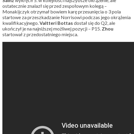
Sainz
wykręcił 5. w kolejności najszybsze okrążenie, ale
ostatecznie znalazł się przed zespołowym kolegą –
Monakijczyk otrzymał bowiem karę przesunięcia o 3 pola
startowe za przeszkadzanie Norrisowi podczas jego okrążenia
kwalifikacyjnego.
Valtteri Bottas
dostał się do Q2, ale
ukończył je na najniższej możliwej pozycji – P15.
Zhou
startował z przedostatniego miejsca.