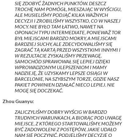
SIĘ ZDOBYĆ ŻADNYCH PUNKTÓW. DESZCZ
TROCHĘ NAM POMÓGŁ, MIESZAJĄC W WYŚCIGU,
ALE MUSIELIŚMY PODJĄĆ KILKA WAŻNYCH
DECYZJI I ZROBILIŚMY WSZYSTKO, CO W NASZEJ
MOCY. NIE BYŁO TAM ŁATWO, NAWET NA
OPONACH TYPU INTERMEDIATE, PONIEWAŻ TOR
BYŁ MIEJSCAMI BARDZO MOKRY, A MIEJSCAMI
BARDZIEJ SUCHY, ALE ZDECYDOWALIŚMY SIĘ
ZAGRAĆ TĄ KARTĄ PRZED WSZYSTKIMI INNYMI I
W REZULTACIE ZYSKALIŚMY PRZEWAGĘ.
SAMOCHÓD SPRAWOWAŁ SIĘ LEPIEJ DZIĘKI
WPROWADZONYM ULEPSZENIOM I MAMY
NADZIEJĘ, ŻE UZYSKAMY LEPSZE OSIĄGI W
BARCELONIE, NA SZYBSZYM TORZE, GDZIE NASZ
PAKIET POWINIEN DZIAŁAĆ NIECO LEPIEJ. NIE
MOGĘ SIĘ DOCZEKAĆ.
Zhou Guanyu:
ZALICZYLIŚMY DOBRY WYŚCIG W BARDZO
TRUDNYCH WARUNKACH, A BIORĄC POD UWAGĘ
MIEJSCE, Z KTÓREGO STARTOWALIŚMY, MOŻEMY
BYĆ ZADOWOLENI Z POSTĘPÓW, JAKIE UDAŁO
NAM SIĘ POCZYNIĆ. PODJĘLIŚMY DECYZJĘ O