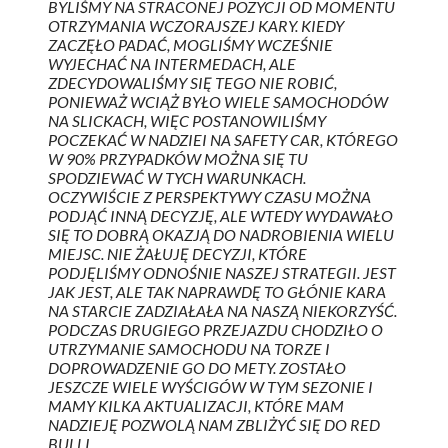
BYLIŚMY NA STRACONEJ POZYCJI OD MOMENTU
OTRZYMANIA WCZORAJSZEJ KARY. KIEDY
ZACZĘŁO PADAĆ, MOGLIŚMY WCZEŚNIE
WYJECHAĆ NA INTERMEDACH, ALE
ZDECYDOWALIŚMY SIĘ TEGO NIE ROBIĆ,
PONIEWAŻ WCIĄŻ BYŁO WIELE SAMOCHODÓW
NA SLICKACH, WIĘC POSTANOWILIŚMY
POCZEKAĆ W NADZIEI NA SAFETY CAR, KTÓREGO
W 90% PRZYPADKÓW MOŻNA SIĘ TU
SPODZIEWAĆ W TYCH WARUNKACH.
OCZYWIŚCIE Z PERSPEKTYWY CZASU MOŻNA
PODJĄĆ INNĄ DECYZJĘ, ALE WTEDY WYDAWAŁO
SIĘ TO DOBRĄ OKAZJĄ DO NADROBIENIA WIELU
MIEJSC. NIE ŻAŁUJĘ DECYZJI, KTÓRE
PODJĘLIŚMY ODNOŚNIE NASZEJ STRATEGII. JEST
JAK JEST, ALE TAK NAPRAWDĘ TO GŁÓNIE KARA
NA STARCIE ZADZIAŁAŁA NA NASZĄ NIEKORZYŚĆ.
PODCZAS DRUGIEGO PRZEJAZDU CHODZIŁO O
UTRZYMANIE SAMOCHODU NA TORZE I
DOPROWADZENIE GO DO METY. ZOSTAŁO
JESZCZE WIELE WYŚCIGÓW W TYM SEZONIE I
MAMY KILKA AKTUALIZACJI, KTÓRE MAM
NADZIEJĘ POZWOLĄ NAM ZBLIŻYĆ SIĘ DO RED
BULLI.