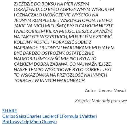
ZJEŹDZIE DO BOKSU NA PIERWSZYM
OKRĄŻENIU, CO BYŁO AGRESYWNYM WYBOREM
I OZNACZAŁO UKOŃCZENIE WYŚCIGU NA
JEDNYM KOMPLECIE TWARDYCH OPON. TEMPO,
JAKIE NA NICH MIELIŚMY, BYŁO CAŁKIEM NIEZŁE
I NADROBIŁEM KILKA MIEJSC. DESZCZ ZAWAŻYŁ
NA TAKTYCE WSZYSTKICH, MUSIELIŚMY ZROBIĆ
KOLEJNY POSTÓJ I PORADZIĆ SOBIE Z
NAPRAWDĘ TRUDNYMI WARUNKAMI: MUSIAŁEM
BYĆ BARDZO OSTROŻNY. OSTATECZNIE
NADROBILIŚMY SZEŚĆ MIEJSC I BYŁA TO
CAŁKIEM DOBRA ZABAWA. CO NAJWAŻNIEJSZE,
NASZE TEMPO WYŚCIGOWE BYŁO DOBRE I JEST
TO WSKAZÓWKA NA PRZYSZŁOŚĆ NA INNYCH
TORACH I W INNYCH WARUNKACH.
Autor:
Tomasz Nowak
Zdjęcia:
Materiały prasowe
SHARE
Carlos Sainz
Charles Leclerc
F1
Formuła 1
Valtteri
Bottas
wyścigi
Zhou Guanyu