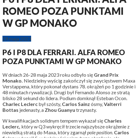
ROMEO POZA PUNKTAMI
W GP MONAKO
29 maja 2023
P6 I P8 DLA FERRARI. ALFA ROMEO
POZA PUNKTAMI W GP MONAKO
W dniach 26-28 maja 2023 roku odbyło się
Grand Prix
Monako.
Niedzielny wyścig zakończył się zwycięstwem Maxa
Verstappena, który pokonał dystans 78. okrążeń po 1 godzinie i
48 minutach rywalizacji. Drugi był Fernando Alonso ze stratą
blisko 28 sekund do lidera. Podium domknął Esteban Ocon.
Charlec Leclerc
był szósty,
Carlos Sainz
ósmy,
Valterri
Bottas
jedenasty, a
Zhou Guanyu
trzynasty.
W kwalifikacjach solidnym tempem wykazał się
Charles
Leclerc,
który w Q3 wykręcił trzecie najszybsze okrążenie z
niewielką stratą do Maxa, który zgarnął
pole position
.
Carlos