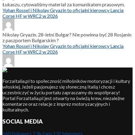
Łukaszu, cytowaliśmy materiał za komunikatem prasowym.
Yohan Rossel i Nikolay Gryazin to oficjalni kierowcy Lancia
Corse HF w WRC2 w 2026
Nikolay Gryazin. 28-letni Bułgar? Nie powinna być 28 Rosjanin
z paszportem Bułgarskim ?
Yohan Rossel i Nikolay Gryazin to oficjalni kierowcy Lancia
Corse HF w WRC2 w 2026
ForzaItalia.pl to społeczność miłośników motoryzacji i kultury
włoskiej. Jeżeli pasjonujesz się słoneczną Italią i chcesz
uczestniczyć w życiu portalu zapraszamy do współpracy!
Portal ForzaItalia.pl jest otwarty na świeżą krew, niezależne
komentarze oraz relacje z imprez motoryzacyjnych i
kulturalnych.
SOCIAL MEDIA
160
Followers
7.9k
Fans
132
Members