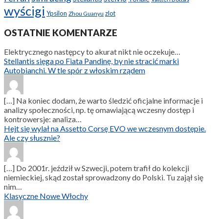
wyścigi
Ypsilon
zlot
Zhou Guanyu
OSTATNIE KOMENTARZE
Elektrycznego następcy to akurat nikt nie oczekuje…
Stellantis sięga po Fiata Pandinę, by nie stracić marki
Autobianchi. W tle spór z włoskim rządem
[…] Na koniec dodam, że warto śledzić oficjalne informacje i
analizy społeczności, np. tę omawiającą wczesny dostęp i
kontrowersje: analiza…
Hejt się wylał na Assetto Corsę EVO we wczesnym dostępie.
Ale czy słusznie?
[…] Do 2001r. jeździł w Szwecji, potem trafił do kolekcji
niemieckiej, skąd został sprowadzony do Polski. Tu zajął się
nim…
Klasyczne Nowe Włochy