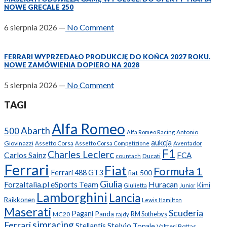
NOWE GRECALE 250
6 sierpnia 2026
—
No Comment
FERRARI WYPRZEDAŁO PRODUKCJĘ DO KOŃCA 2027 ROKU.
NOWE ZAMÓWIENIA DOPIERO NA 2028
5 sierpnia 2026
—
No Comment
TAGI
Alfa Romeo
Abarth
500
Antonio
Alfa Romeo Racing
aukcja
Giovinazzi
Assetto Corsa
Assetto Corsa Competizione
Aventador
F1
Charles Leclerc
Carlos Sainz
FCA
Ducati
countach
Ferrari
Fiat
Formuła 1
Ferrari 488 GT3
fiat 500
Giulia
ForzaItalia.pl eSports Team
Huracan
Kimi
Giulietta
Junior
Lamborghini
Lancia
Raikkonen
Lewis Hamilton
Maserati
Scuderia
Pagani
Panda
RM Sothebys
MC20
rajdy
simracing
Ferrari
Stellantis
Stelvio
Tonale
Valtteri Bottas