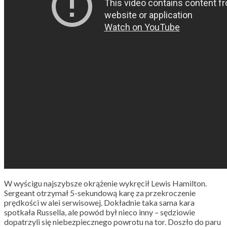
W wyścigu najszybsze okrążenie wykręcił Lewis Hamilton.
Sergeant otrzymał 5-sekundową karę za przekroczenie
prędkości w alei serwisowej. Dokładnie taka sama kara
spotkała Russella, ale powód był nieco inny – sędziowie
dopatrzyli się niebezpiecznego powrotu na tor. Doszło do paru