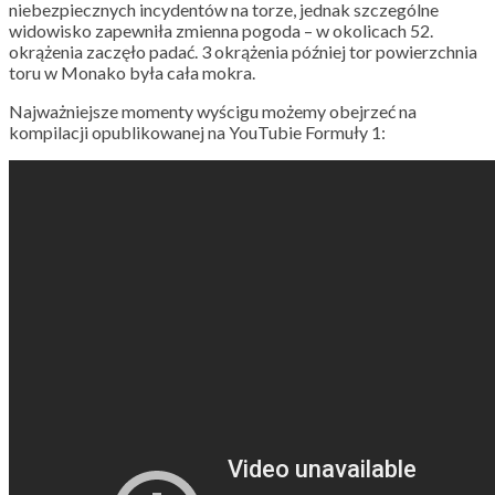
niebezpiecznych incydentów na torze, jednak szczególne
widowisko zapewniła zmienna pogoda – w okolicach 52.
okrążenia zaczęło padać. 3 okrążenia później tor powierzchnia
toru w Monako była cała mokra.
Najważniejsze momenty wyścigu możemy obejrzeć na
kompilacji opublikowanej na YouTubie Formuły 1: