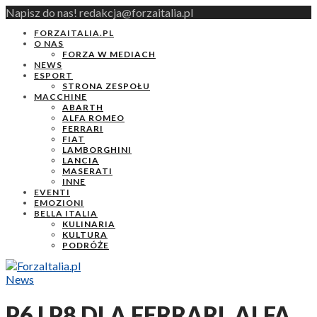
Napisz do nas! redakcja@forzaitalia.pl
FORZAITALIA.PL
O NAS
FORZA W MEDIACH
NEWS
ESPORT
STRONA ZESPOŁU
MACCHINE
ABARTH
ALFA ROMEO
FERRARI
FIAT
LAMBORGHINI
LANCIA
MASERATI
INNE
EVENTI
EMOZIONI
BELLA ITALIA
KULINARIA
KULTURA
PODRÓŻE
News
P6 I P8 DLA FERRARI. ALFA