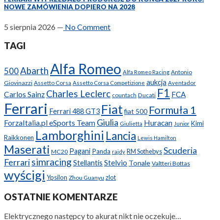
NOWE ZAMÓWIENIA DOPIERO NA 2028
5 sierpnia 2026
—
No Comment
TAGI
Alfa Romeo
Abarth
500
Antonio
Alfa Romeo Racing
aukcja
Giovinazzi
Assetto Corsa
Assetto Corsa Competizione
Aventador
F1
Charles Leclerc
Carlos Sainz
FCA
Ducati
countach
Ferrari
Fiat
Formuła 1
Ferrari 488 GT3
fiat 500
Giulia
ForzaItalia.pl eSports Team
Huracan
Kimi
Giulietta
Junior
Lamborghini
Lancia
Raikkonen
Lewis Hamilton
Maserati
Scuderia
Pagani
Panda
RM Sothebys
MC20
rajdy
simracing
Ferrari
Stellantis
Stelvio
Tonale
Valtteri Bottas
wyścigi
Ypsilon
zlot
Zhou Guanyu
OSTATNIE KOMENTARZE
Elektrycznego następcy to akurat nikt nie oczekuje…