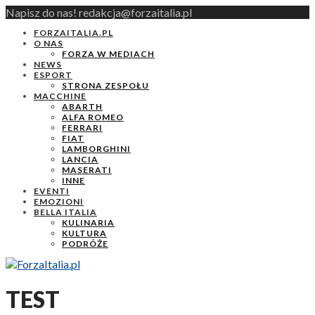
Napisz do nas! redakcja@forzaitalia.pl
FORZAITALIA.PL
O NAS
FORZA W MEDIACH
NEWS
ESPORT
STRONA ZESPOŁU
MACCHINE
ABARTH
ALFA ROMEO
FERRARI
FIAT
LAMBORGHINI
LANCIA
MASERATI
INNE
EVENTI
EMOZIONI
BELLA ITALIA
KULINARIA
KULTURA
PODRÓŻE
TEST