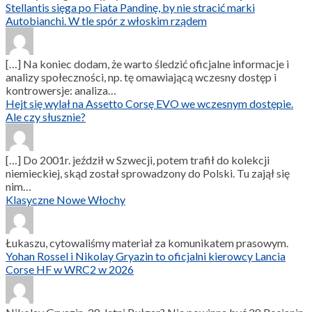
Stellantis sięga po Fiata Pandinę, by nie stracić marki
Autobianchi. W tle spór z włoskim rządem
[…] Na koniec dodam, że warto śledzić oficjalne informacje i
analizy społeczności, np. tę omawiającą wczesny dostęp i
kontrowersje: analiza…
Hejt się wylał na Assetto Corsę EVO we wczesnym dostępie.
Ale czy słusznie?
[…] Do 2001r. jeździł w Szwecji, potem trafił do kolekcji
niemieckiej, skąd został sprowadzony do Polski. Tu zajął się
nim…
Klasyczne Nowe Włochy
Łukaszu, cytowaliśmy materiał za komunikatem prasowym.
Yohan Rossel i Nikolay Gryazin to oficjalni kierowcy Lancia
Corse HF w WRC2 w 2026