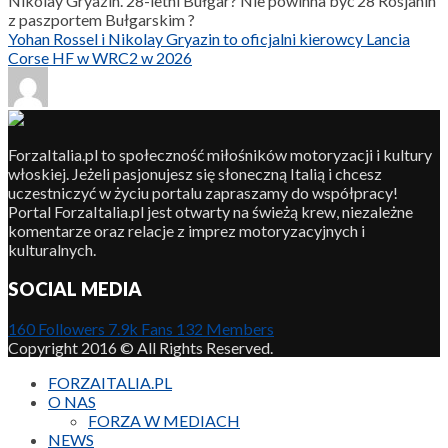
Nikolay Gryazin. 28-letni Bułgar? Nie powinna być 28 Rosjanin
z paszportem Bułgarskim ?
Yohan Rossel i Nikolay Gryazin to oficjalni kierowcy Lancia
Corse HF w WRC2 w 2026
ForzaItalia.pl to społeczność miłośników motoryzacji i kultury
włoskiej. Jeżeli pasjonujesz się słoneczną Italią i chcesz
uczestniczyć w życiu portalu zapraszamy do współpracy!
Portal ForzaItalia.pl jest otwarty na świeżą krew, niezależne
komentarze oraz relacje z imprez motoryzacyjnych i
kulturalnych.
SOCIAL MEDIA
160
Followers
7.9k
Fans
132
Members
Copyright 2016 © All Rights Reserved.
FORZAITALIA.PL
O NAS
FORZA W MEDIACH
NEWS