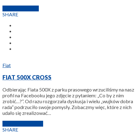
5 LUTEGO 2017
SHARE
Fiat
FIAT 500X CROSS
Odbierając Fiata 500X z parku prasowego wrzuciliśmy na nasz
profil na Facebooku jego zdjęcie z pytaniem: „Co by z nim
zrobić…?”. Od razu rozgorzała dyskusja i wielu „wujków dobra
rada” podrzuciło swoje pomysły. Zobaczmy więc, które z nich
udało się zrealizować…
6 STYCZNIA 2017
SHARE