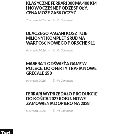
KLASYCZNE FERRARI 308 MA 400 KM
I NOWOCZESNE PODZESPOŁY.
CENA MOŻE ZASKOCZYĆ
7 sierpnia 2026
—
No Comment
DLACZEGO PAGANI KOSZTUJE
MILIONY? KOMPLET ŚRUB MA
WARTOŚĆ NOWEGO PORSCHE 911
6 sierpnia 2026
—
No Comment
MASERATI ODŚWIEŻA GAMĘ W
POLSCE. DO OFERTY TRAFIA NOWE
GRECALE 250
6 sierpnia 2026
—
No Comment
FERRARI WYPRZEDAŁO PRODUKCJĘ
DO KOŃCA 2027 ROKU. NOWE
ZAMÓWIENIA DOPIERO NA 2028
5 sierpnia 2026
—
No Comment
Tagi