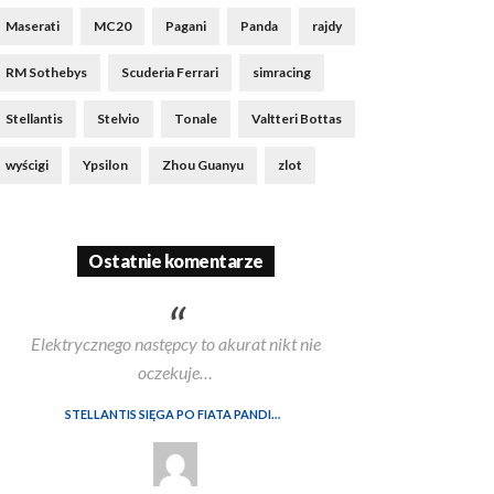
Maserati
MC20
Pagani
Panda
rajdy
RM Sothebys
Scuderia Ferrari
simracing
Stellantis
Stelvio
Tonale
Valtteri Bottas
wyścigi
Ypsilon
Zhou Guanyu
zlot
Ostatnie komentarze
Elektrycznego następcy to akurat nikt nie
oczekuje…
STELLANTIS SIĘGA PO FIATA PANDINĘ, BY NIE STRACIĆ MARKI AUTOBIANCHI. W TLE SPÓR Z WŁOSKIM RZĄDEM