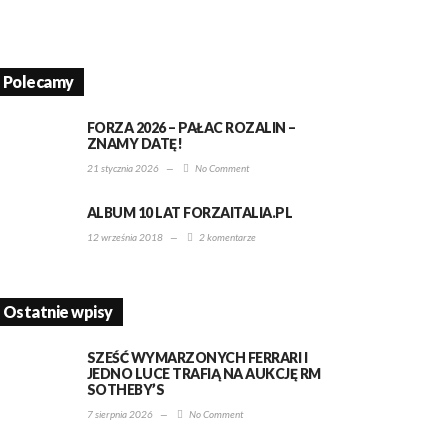
Polecamy
FORZA 2026 – PAŁAC ROZALIN –
ZNAMY DATĘ!
21 stycznia 2026
—
No Comment
ALBUM 10 LAT FORZAITALIA.PL
12 września 2018
—
2 komentarze
Ostatnie wpisy
SZEŚĆ WYMARZONYCH FERRARI I
JEDNO LUCE TRAFIĄ NA AUKCJĘ RM
SOTHEBY’S
7 sierpnia 2026
—
No Comment