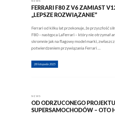
NEWS
FERRARI F80 Z V6 ZAMIAST V1
„LEPSZE ROZWIĄZANIE”
Ferrari od kilku lat przekonuje, że przyszłość 
F80 – następca LaFerrari – który nie otrzymał an
skromnie jak na flagowy model marki, zwłaszcz
potwierdzeniem przywiązania Ferrari …
28 listopada 2025
NEWS
OD ODRZUCONEGO PROJEKT
SUPERSAMOCHODÓW – OTO HI