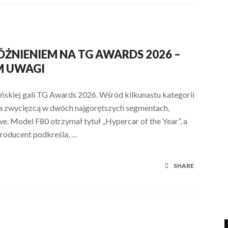
ŻNIENIEM NA TG AWARDS 2026 –
UM UWAGI
ńskiej gali TG Awards 2026. Wśród kilkunastu kategorii
na zwycięzcą w dwóch najgorętszych segmentach,
we. Model F80 otrzymał tytuł „Hypercar of the Year”, a
 Producent podkreśla, …
SHARE