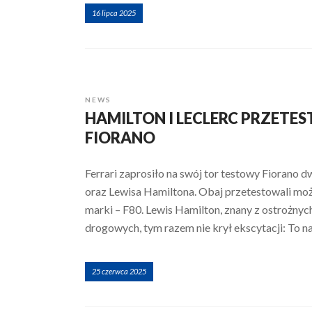
16 lipca 2025
NEWS
HAMILTON I LECLERC PRZETES
FIORANO
Ferrari zaprosiło na swój tor testowy Fiorano 
oraz Lewisa Hamiltona. Obaj przetestowali moż
marki – F80. Lewis Hamilton, znany z ostrożn
drogowych, tym razem nie krył ekscytacji: To 
25 czerwca 2025