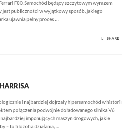
ne Ferrari F80. Samochód będący szczytowym wyrazem
y jest publiczności w wyjątkowy sposób, jakiego
marka ujawnia pełny proces …
SHARE
 HARRISA
logicznie i najbardziej dojrzały hipersamochód w historii
ektem połączenia podwójnie doładowanego silnika V6
e najbardziej imponujących maszyn drogowych, jakie
y – to filozofia działania, …