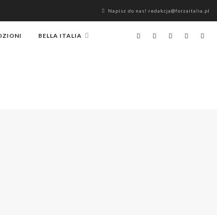
Napisz do nas! redakcja@forzaitalia.pl
OZIONI
BELLA ITALIA