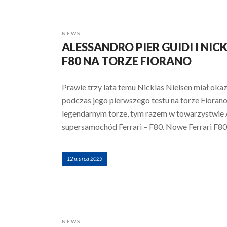
NEWS
ALESSANDRO PIER GUIDI I NIC
F80 NA TORZE FIORANO
Prawie trzy lata temu Nicklas Nielsen miał oka
podczas jego pierwszego testu na torze Fiorano
legendarnym torze, tym razem w towarzystwie 
supersamochód Ferrari – F80. Nowe Ferrari F8
12 marca 2025
NEWS