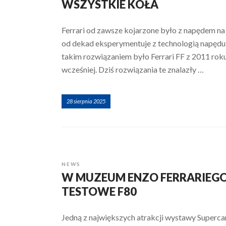
WSZYSTKIE KOŁA
Ferrari od zawsze kojarzone było z napędem na t
od dekad eksperymentuje z technologią napędu
takim rozwiązaniem było Ferrari FF z 2011 rok
wcześniej. Dziś rozwiązania te znalazły …
28 sierpnia 2025
NEWS
W MUZEUM ENZO FERRARIEG
TESTOWE F80
Jedną z największych atrakcji wystawy Superc