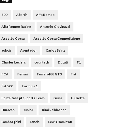
500
Abarth
Alfa Romeo
Alfa Romeo Racing
Antonio Giovinazzi
Assetto Corsa
Assetto Corsa Competizione
aukcja
Aventador
Carlos Sainz
Charles Leclerc
countach
Ducati
F1
FCA
Ferrari
Ferrari 488 GT3
Fiat
fiat 500
Formuła 1
ForzaItalia.pl eSports Team
Giulia
Giulietta
Huracan
Junior
Kimi Raikkonen
Lamborghini
Lancia
Lewis Hamilton