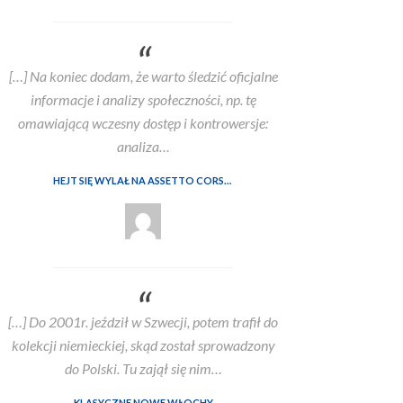
[…] Na koniec dodam, że warto śledzić oficjalne
informacje i analizy społeczności, np. tę
omawiającą wczesny dostęp i kontrowersje:
analiza…
HEJT SIĘ WYLAŁ NA ASSETTO CORSĘ EVO WE WCZESNYM DOSTĘPIE. ALE CZY SŁUSZNIE?
[…] Do 2001r. jeździł w Szwecji, potem trafił do
kolekcji niemieckiej, skąd został sprowadzony
do Polski. Tu zajął się nim…
KLASYCZNE NOWE WŁOCHY