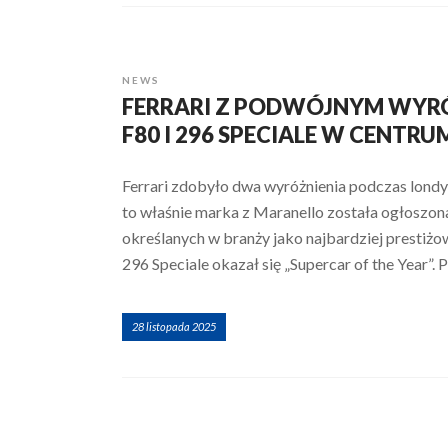
NEWS
FERRARI Z PODWÓJNYM WYRÓ
F80 I 296 SPECIALE W CENTR
Ferrari zdobyło dwa wyróżnienia podczas londy
to właśnie marka z Maranello została ogłoszo
określanych w branży jako najbardziej prestiżo
296 Speciale okazał się „Supercar of the Year”.
28 listopada 2025