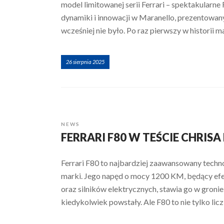
model limitowanej serii Ferrari – spektakular
dynamiki i innowacji w Maranello, prezentowan
wcześniej nie było. Po raz pierwszy w historii 
26 sierpnia 2025
NEWS
FERRARI F80 W TEŚCIE CHRISA
Ferrari F80 to najbardziej zaawansowany techno
marki. Jego napęd o mocy 1200 KM, będący ef
oraz silników elektrycznych, stawia go w groni
kiedykolwiek powstały. Ale F80 to nie tylko liczb