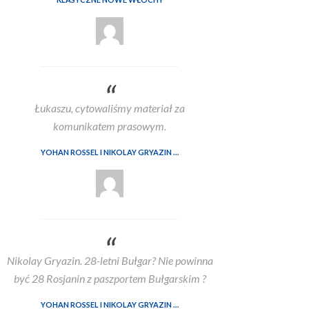
Łukaszu, cytowaliśmy materiał za
komunikatem prasowym.
YOHAN ROSSEL I NIKOLAY GRYAZIN TO OFICJALNI KIEROWCY LANCIA CORSE HF W WRC2 W 2026
Nikolay Gryazin. 28-letni Bułgar? Nie powinna
być 28 Rosjanin z paszportem Bułgarskim ?
YOHAN ROSSEL I NIKOLAY GRYAZIN TO OFICJALNI KIEROWCY LANCIA CORSE HF W WRC2 W 2026