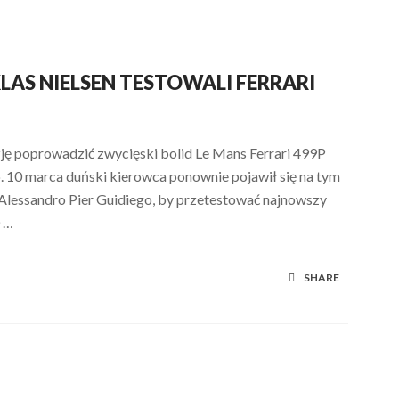
KLAS NIELSEN TESTOWALI FERRARI
zję poprowadzić zwycięski bolid Le Mans Ferrari 499P
. 10 marca duński kierowca ponownie pojawił się na tym
Alessandro Pier Guidiego, by przetestować najnowszy
0 …
SHARE