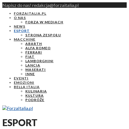
Napisz do nas! redakcja@forzaitalia.pl
FORZAITALIA.PL
O NAS
FORZA W MEDIACH
NEWS
ESPORT
STRONA ZESPOŁU
MACCHINE
ABARTH
ALFA ROMEO
FERRARI
FIAT
LAMBORGHINI
LANCIA
MASERATI
INNE
EVENTI
EMOZIONI
BELLA ITALIA
KULINARIA
KULTURA
PODRÓŻE
ESPORT