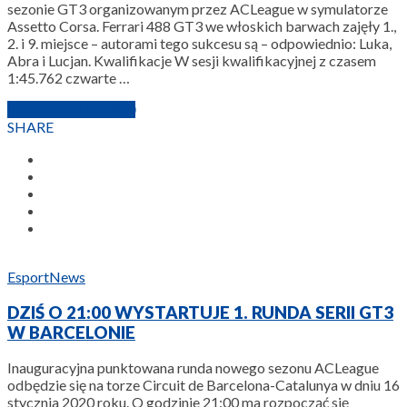
sezonie GT3 organizowanym przez ACLeague w symulatorze
Assetto Corsa. Ferrari 488 GT3 we włoskich barwach zajęły 1.,
2. i 9. miejsce – autorami tego sukcesu są – odpowiednio: Luka,
Abra i Lucjan. Kwalifikacje W sesji kwalifikacyjnej z czasem
1:45.762 czwarte …
17 STYCZNIA 2020
SHARE
Esport
News
DZIŚ O 21:00 WYSTARTUJE 1. RUNDA SERII GT3
W BARCELONIE
Inauguracyjna punktowana runda nowego sezonu ACLeague
odbędzie się na torze Circuit de Barcelona-Catalunya w dniu 16
stycznia 2020 roku. O godzinie 21:00 ma rozpocząć się