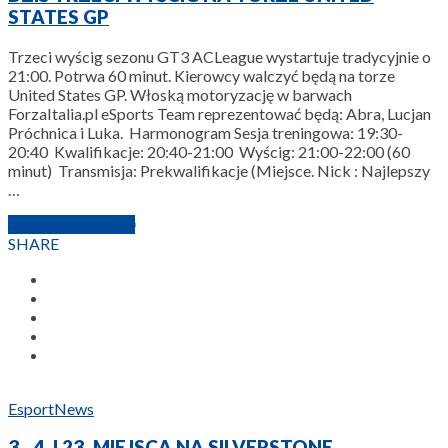
STATES GP
Trzeci wyścig sezonu GT3 ACLeague wystartuje tradycyjnie o
21:00. Potrwa 60 minut. Kierowcy walczyć będą na torze
United States GP. Włoską motoryzację w barwach
ForzaItalia.pl eSports Team reprezentować będą: Abra, Lucjan
Próchnica i Luka. Harmonogram Sesja treningowa: 19:30-
20:40 Kwalifikacje: 20:40-21:00 Wyścig: 21:00-22:00 (60
minut) Transmisja: Prekwalifikacje (Miejsce. Nick : Najlepszy
…
13 LUTEGO 2020
SHARE
Esport
News
3., 4. I 23. MIEJSCA NA SILVERSTONE