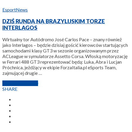
Esport
News
DZIŚ RUNDA NA BRAZYLIJSKIM TORZE
INTERLAGOS
Wirtualny tor Autódromo José Carlos Pace – znany również
jako Interlagos – będzie dzisiaj gościć kierowców startujących
samochodami klasy GT3 w sezonie organizowanym przez
ACLeague w symulatorze Assetto Corsa. Włoską motoryzację
w Ferrari 488 GT3 reprezentować będą: Luka, Abra i Lucjan
Próchnica, jeżdżący w ekipie ForzaItalia.pl eSports Team,
zajmującej drugie …
12 MARCA 2020
SHARE