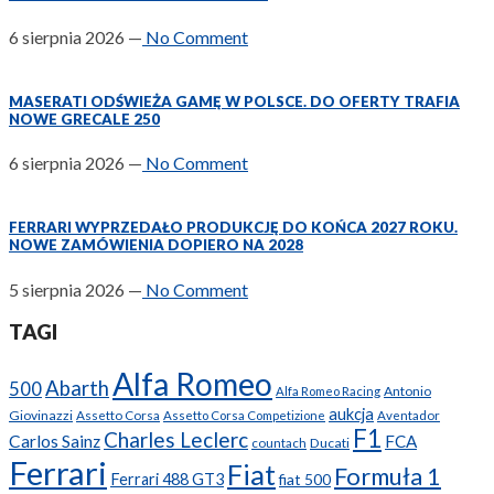
6 sierpnia 2026
—
No Comment
MASERATI ODŚWIEŻA GAMĘ W POLSCE. DO OFERTY TRAFIA
NOWE GRECALE 250
6 sierpnia 2026
—
No Comment
FERRARI WYPRZEDAŁO PRODUKCJĘ DO KOŃCA 2027 ROKU.
NOWE ZAMÓWIENIA DOPIERO NA 2028
5 sierpnia 2026
—
No Comment
TAGI
Alfa Romeo
Abarth
500
Antonio
Alfa Romeo Racing
aukcja
Giovinazzi
Assetto Corsa
Assetto Corsa Competizione
Aventador
F1
Charles Leclerc
Carlos Sainz
FCA
Ducati
countach
Ferrari
Fiat
Formuła 1
Ferrari 488 GT3
fiat 500