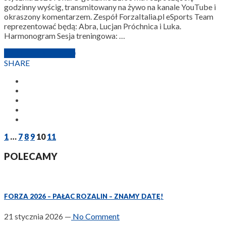
godzinny wyścig, transmitowany na żywo na kanale YouTube i
okraszony komentarzem. Zespół ForzaItalia.pl eSports Team
reprezentować będą: Abra, Lucjan Próchnica i Luka.
Harmonogram Sesja treningowa: …
16 STYCZNIA 2020
SHARE
1
…
7
8
9
10
11
POLECAMY
FORZA 2026 – PAŁAC ROZALIN – ZNAMY DATĘ!
21 stycznia 2026
—
No Comment