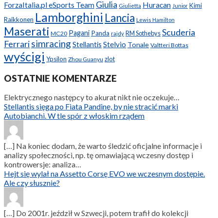
Giulia
ForzaItalia.pl eSports Team
Huracan
Kimi
Giulietta
Junior
Lamborghini
Lancia
Raikkonen
Lewis Hamilton
Maserati
Scuderia
Pagani
Panda
RM Sothebys
MC20
rajdy
simracing
Ferrari
Stellantis
Stelvio
Tonale
Valtteri Bottas
wyścigi
Ypsilon
zlot
Zhou Guanyu
OSTATNIE KOMENTARZE
Elektrycznego następcy to akurat nikt nie oczekuje…
Stellantis sięga po Fiata Pandinę, by nie stracić marki
Autobianchi. W tle spór z włoskim rządem
[…] Na koniec dodam, że warto śledzić oficjalne informacje i
analizy społeczności, np. tę omawiającą wczesny dostęp i
kontrowersje: analiza…
Hejt się wylał na Assetto Corsę EVO we wczesnym dostępie.
Ale czy słusznie?
[…] Do 2001r. jeździł w Szwecji, potem trafił do kolekcji