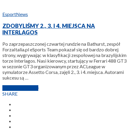
Esport
News
ZDOBYLIŚMY 2., 3. I 4. MIEJSCA NA
INTERLAGOS
Po zaprzepaszczonej czwartej rundzie na Bathurst, zespół
ForzaItalia.pl eSports Team pokazał się od bardzo dobrej
strony, wygrywając w klasyfikacji zespołowej na brazylijskim
torze Interlagos. Nasi kierowcy, startujący w Ferrari 488 GT3
w sezonie GT3 organizowanym przez ACLeague w
symulatorze Assetto Corsa, zajęli 2., 3. i 4. miejsca. Autorami
sukcesu są …
14 MARCA 2020
SHARE