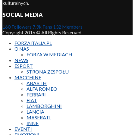
kulturalnych.
SOCIAL MEDIA
160
Followers
7.9k
Fans
132
Members
Copyright 2016 © All Rights Reserved.
FORZAITALIA.PL
O NAS
FORZA W MEDIACH
NEWS
ESPORT
STRONA ZESPOŁU
MACCHINE
ABARTH
ALFA ROMEO
FERRARI
FIAT
LAMBORGHINI
LANCIA
MASERATI
INNE
EVENTI
EMOZIONI