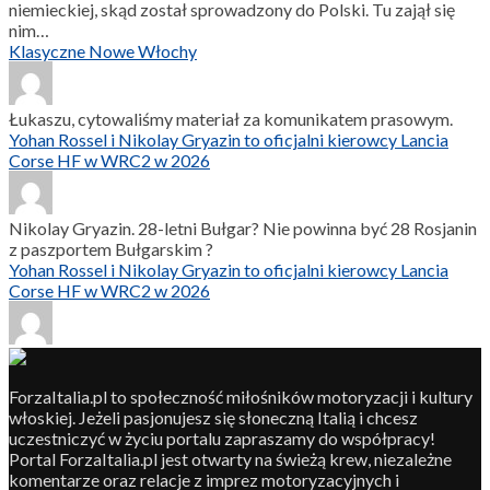
niemieckiej, skąd został sprowadzony do Polski. Tu zajął się
nim…
Klasyczne Nowe Włochy
Łukaszu, cytowaliśmy materiał za komunikatem prasowym.
Yohan Rossel i Nikolay Gryazin to oficjalni kierowcy Lancia
Corse HF w WRC2 w 2026
Nikolay Gryazin. 28-letni Bułgar? Nie powinna być 28 Rosjanin
z paszportem Bułgarskim ?
Yohan Rossel i Nikolay Gryazin to oficjalni kierowcy Lancia
Corse HF w WRC2 w 2026
ForzaItalia.pl to społeczność miłośników motoryzacji i kultury
włoskiej. Jeżeli pasjonujesz się słoneczną Italią i chcesz
uczestniczyć w życiu portalu zapraszamy do współpracy!
Portal ForzaItalia.pl jest otwarty na świeżą krew, niezależne
komentarze oraz relacje z imprez motoryzacyjnych i