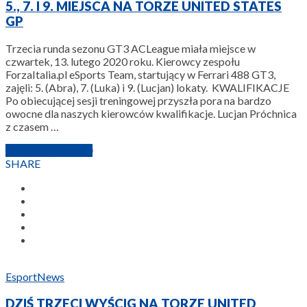
5., 7. I 9. MIEJSCA NA TORZE UNITED STATES
GP
Trzecia runda sezonu GT3 ACLeague miała miejsce w
czwartek, 13. lutego 2020 roku. Kierowcy zespołu
ForzaItalia.pl eSports Team, startujący w Ferrari 488 GT3,
zajęli: 5. (Abra), 7. (Luka) i 9. (Lucjan) lokaty. KWALIFIKACJE
Po obiecującej sesji treningowej przyszła pora na bardzo
owocne dla naszych kierowców kwalifikacje. Lucjan Próchnica
z czasem …
15 LUTEGO 2020
SHARE
Esport
News
DZIŚ TRZECI WYŚCIG NA TORZE UNITED