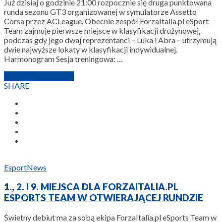
Już dzisiaj o godzinie 21:00 rozpocznie się druga punktowana
runda sezonu GT3 organizowanej w symulatorze Assetto
Corsa przez ACLeague. Obecnie zespół ForzaItalia.pl eSport
Team zajmuje pierwsze miejsce w klasyfikacji drużynowej,
podczas gdy jego dwaj reprezentanci – Luka i Abra – utrzymują
dwie najwyższe lokaty w klasyfikacji indywidualnej.
Harmonogram Sesja treningowa: …
30 STYCZNIA 2020
SHARE
Esport
News
1., 2. I 9. MIEJSCA DLA FORZAITALIA.PL
ESPORTS TEAM W OTWIERAJĄCEJ RUNDZIE
Świetny debiut ma za sobą ekipa ForzaItalia.pl eSports Team w