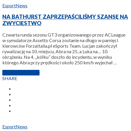
Esport
News
NA BATHURST ZAPRZEPAŚCILIŚMY SZANSĘ NA
ZWYCIĘSTWO
Czwarta runda sezonu GT3 organizowanego przez ACLeague
w symulatorze Assetto Corsa zostanie na długo w pamięci
kierowców ForzaItalia.pl eSports Team. Lucjan zakończył
rywalizację na 10. miejscu, Abra na 25, a Luka na… 10.
okrążeniu. Na 4. „kółku” doszło do incydentu, w wyniku
którego Abra przy prędkości około 250 km/h wyjechał …
29 LUTEGO 2020
SHARE
Esport
News